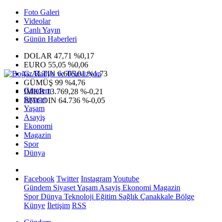
Foto Galeri
Videolar
Canlı Yayın
Günün Haberleri
DOLAR
47,71
%0,17
EURO
55,05
%0,06
G.ALTIN
6.605,01
%1,73
GÜMÜŞ
99
%4,76
Gündem
IMKB
13.769,28
%-0,21
Siyaset
BITCOIN
64.736
%-0,05
Yaşam
Asayiş
Ekonomi
Magazin
Spor
Dünya
Facebook
Twitter
Instagram
Youtube
Gündem
Siyaset
Yaşam
Asayiş
Ekonomi
Magazin
Spor
Dünya
Teknoloji
Eğitim
Sağlık
Çanakkale Bölge
Künye
İletişim
RSS