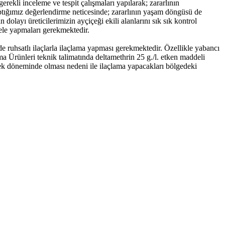
erekli inceleme ve tespit çalışmaları yapılarak; zararlının
ptığımız değerlendirme neticesinde; zararlının yaşam döngüsü de
layı üreticilerimizin ayçiçeği ekili alanlarını sık sık kontrol
dele yapmaları gerekmektedir.
nde ruhsatlı ilaçlarla ilaçlama yapması gerekmektedir. Özellikle yabancı
ma Ürünleri teknik talimatında deltamethrin 25 g./l. etken maddeli
 çiçek döneminde olması nedeni ile ilaçlama yapacakları bölgedeki