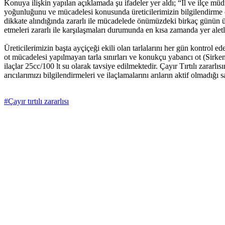
Konuya ilişkin yapılan açıklamada şu ifadeler yer aldı; “İl ve ilçe müdü
yoğunluğunu ve mücadelesi konusunda üreticilerimizin bilgilendirme 
dikkate alındığında zararlı ile mücadelede önümüzdeki birkaç günün üre
etmeleri zararlı ile karşılaşmaları durumunda en kısa zamanda yer alet
Üreticilerimizin başta ayçiçeği ekili olan tarlalarını her gün kontrol 
ot mücadelesi yapılmayan tarla sınırları ve konukçu yabancı ot (Sirken
ilaçlar 25cc/100 lt su olarak tavsiye edilmektedir. Çayır Tırtılı zarar
arıcılarımızı bilgilendirmeleri ve ilaçlamalarını arıların aktif olmadığ
#Çayır tırtılı zararlısı