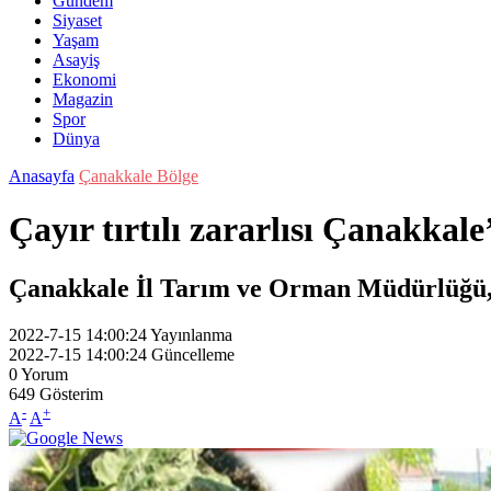
Gündem
Siyaset
Yaşam
Asayiş
Ekonomi
Magazin
Spor
Dünya
Anasayfa
Çanakkale Bölge
Çayır tırtılı zararlısı Çanakkale’
Çanakkale İl Tarım ve Orman Müdürlüğü, çay
2022-7-15 14:00:24
Yayınlanma
2022-7-15 14:00:24
Güncelleme
0
Yorum
649
Gösterim
-
+
A
A