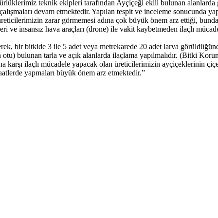
rlüklerimiz teknik ekipleri tarafından Ayçiçeği ekili bulunan alanlarda g
çalışmaları devam etmektedir. Yapılan tespit ve inceleme sonucunda ya
ticilerimizin zarar görmemesi adına çok büyük önem arz ettiği, bundan do
leri ve insansız hava araçları (drone) ile vakit kaybetmeden ilaçlı müca
ederek, bir bitkide 3 ile 5 adet veya metrekarede 20 adet larva görüldüğü
 otu) bulunan tarla ve açık alanlarda ilaçlama yapılmalıdır. (Bitki Koru
lısına karşı ilaçlı mücadele yapacak olan üreticilerimizin ayçiçeklerinin
ı saatlerde yapmaları büyük önem arz etmektedir.”