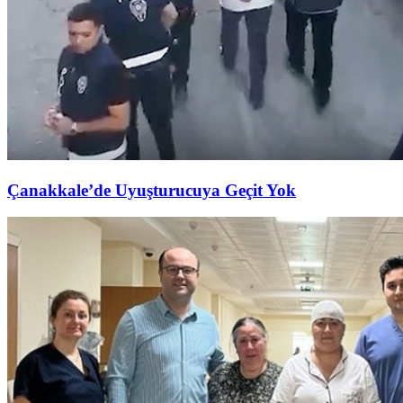
Çanakkale’de Uyuşturucuya Geçit Yok