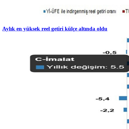
Aylık en yüksek reel getiri külçe altında oldu