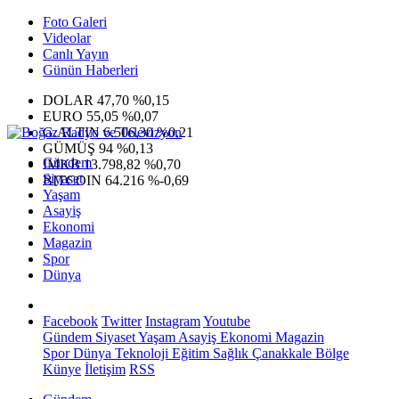
Foto Galeri
Videolar
Canlı Yayın
Günün Haberleri
DOLAR
47,70
%0,15
EURO
55,05
%0,07
G.ALTIN
6.506,30
%0,21
GÜMÜŞ
94
%0,13
Gündem
IMKB
13.798,82
%0,70
Siyaset
BITCOIN
64.216
%-0,69
Yaşam
Asayiş
Ekonomi
Magazin
Spor
Dünya
Facebook
Twitter
Instagram
Youtube
Gündem
Siyaset
Yaşam
Asayiş
Ekonomi
Magazin
Spor
Dünya
Teknoloji
Eğitim
Sağlık
Çanakkale Bölge
Künye
İletişim
RSS