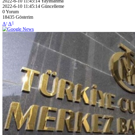
2022-6-10 11:45:14
Yayınlanma
2022-6-10 11:45:14
Güncelleme
0
Yorum
18435
Gösterim
-
+
A
A