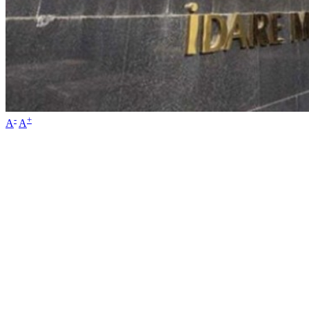
-
+
A
A