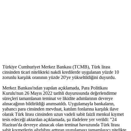
Türkiye Cumhuriyet Merkez Bankası (TCMB), Türk lirası
cinsinden ticari nitelikteki nakdi kredilerde uygulanan yüzde 10
zorunlu karşılık oranının yüzde 20'ye yükseltildiğini duyurdu.
Merkez Bankası'ndan yapılan açıklamada, Para Politikası
Kurulu'nun 26 Mayıs 2022 tarihli duyurusunda değerlendirme
süreçleri tamamlanan teminat ve likidite adımlarının devreye
alınacağının bildirildiği anımsatıldı. Uygulamayla bankaların,
yabancı para cinsinden mevduat, katılım fonlarına karşılık ilave
olarak Türk lirası cinsinden uzun vadeli sabit faizli menkul kıymet
tesis edeceği aktarılan açıklamada, şu ifadelere yer verildi: "24
Haziran'da devreye alınacak olan teminat havuzunda Türk lirası
sabit kıymetlerin ağırlığını arttıran uygulamayı tamamlayıcı nitelikte