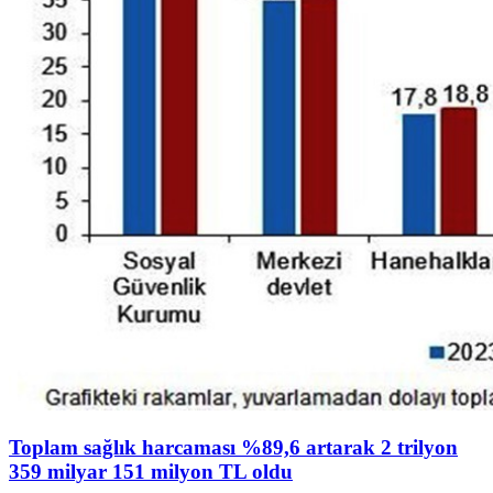
Toplam sağlık harcaması %89,6 artarak 2 trilyon
359 milyar 151 milyon TL oldu