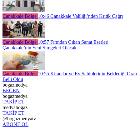
Çanakkale Bölge
10:46
Çanakkale Valiliği’nden Kritik Çağrı
Çanakkale Bölge
10:57
Fırından Çıkan Sanat Eserleri
Çanakkale’nin Yeni Simgeleri Olacak
Çanakkale Bölge
10:55
Kiracılar ve Ev Sahiplerinin Beklediği Oran
Belli Oldu
bogazmedya
BEĞEN
bogazmedya
TAKİP ET
medyabogaz
TAKİP ET
@bogazmedyatv
ABONE OL