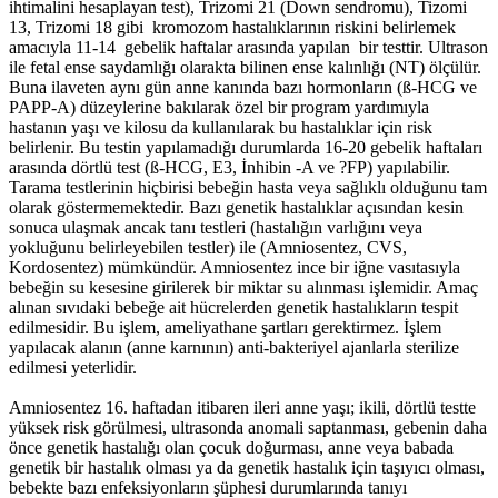
ihtimalini hesaplayan test), Trizomi 21 (Down sendromu), Tizomi
13, Trizomi 18 gibi kromozom hastalıklarının riskini belirlemek
amacıyla 11-14 gebelik haftalar arasında yapılan bir testtir. Ultrason
ile fetal ense saydamlığı olarakta bilinen ense kalınlığı (NT) ölçülür.
Buna ilaveten aynı gün anne kanında bazı hormonların (ß-HCG ve
PAPP-A) düzeylerine bakılarak özel bir program yardımıyla
hastanın yaşı ve kilosu da kullanılarak bu hastalıklar için risk
belirlenir. Bu testin yapılamadığı durumlarda 16-20 gebelik haftaları
arasında dörtlü test (ß-HCG, E3, İnhibin -A ve ?FP) yapılabilir.
Tarama testlerinin hiçbirisi bebeğin hasta veya sağlıklı olduğunu tam
olarak göstermemektedir. Bazı genetik hastalıklar açısından kesin
sonuca ulaşmak ancak tanı testleri (hastalığın varlığını veya
yokluğunu belirleyebilen testler) ile (Amniosentez, CVS,
Kordosentez) mümkündür. Amniosentez ince bir iğne vasıtasıyla
bebeğin su kesesine girilerek bir miktar su alınması işlemidir. Amaç
alınan sıvıdaki bebeğe ait hücrelerden genetik hastalıkların tespit
edilmesidir. Bu işlem, ameliyathane şartları gerektirmez. İşlem
yapılacak alanın (anne karnının) anti-bakteriyel ajanlarla sterilize
edilmesi yeterlidir.
Amniosentez 16. haftadan itibaren ileri anne yaşı; ikili, dörtlü testte
yüksek risk görülmesi, ultrasonda anomali saptanması, gebenin daha
önce genetik hastalığı olan çocuk doğurması, anne veya babada
genetik bir hastalık olması ya da genetik hastalık için taşıyıcı olması,
bebekte bazı enfeksiyonların şüphesi durumlarında tanıyı