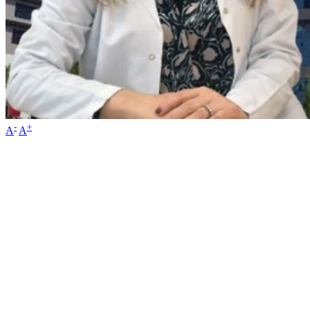
-
+
A
A