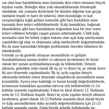
var olan bazı hastalıkların anne karnında iken erken tanısının birçok
faydası vardır. Bebeğin idrar yolu tıkanıklıklarında fetoskopik
müdahale, tek yumurta ikizlerinde bir ikizden diğerine kan geçişi
olanların tespiti ve lazer ile tedavisi, ritim bozukluğu ve kan
uyuşmazlığına bağlı gelişen kansızlık gibi bazı hastalıklar anne
karnında iken tedavi edilebilmektedir. Kalp hastalıkları, bağırsak
tıkanıklıkları gibi bazı hastalıkların doğumdan kısa bir süre sonra
tedavi edilmesi bebeğin yaşam şansını arttırmaktadır. Ciddi kalp
anomalisi olan bir bebek yoğun bakımı olan açık kalp ameliyatının
yapılabileceği ekip ve ekipmana sahip merkezlerde doğurtulmalıdır.
Bu da anne karnındaki bebeğin probleminin önceden bilinmesi ile
mümkündür.
Genetik ya da genetik olmayan anomalilerin ve gelişim
bozukluklarının tarama testleri ve ultrason incelenmesi ile kesin
olarak her zaman aydınlatılamayacağı da bilinmelidir. Detaylı
ultrason, gebelikte rutin olarak ilk üç ay ve ikinci üç ay olmak üzere
iki ayrı dönemde yapılmaktadır. İlk üç ayda yapılan detaylı
ultrasonda bebekte erken dönemde oluşabilecek anomalilerin tanısı
konulabilir. Ayrıca ense kalınlığı ve burun kemiği değerlendirilerek,
kromozom hastalıkları açısından mevcut risk belirlenebilir.11-14
haftalar arasında yapılmaktadır. Fakat en ideal dönem 12. Haftanın
sonu ile 13. Haftanın başıdır. İkinci üç ayda yapılan detaylı ultrason
incelemesi, genel olarak 18-23 Haftalar arasında ideal olarak beyin
ve kalp anomalilerinin daha ayrıntılı değerlendirilmesi için 21-23
haftalar arasında yapılır. Daha büyük gebelik haftalarında ise,