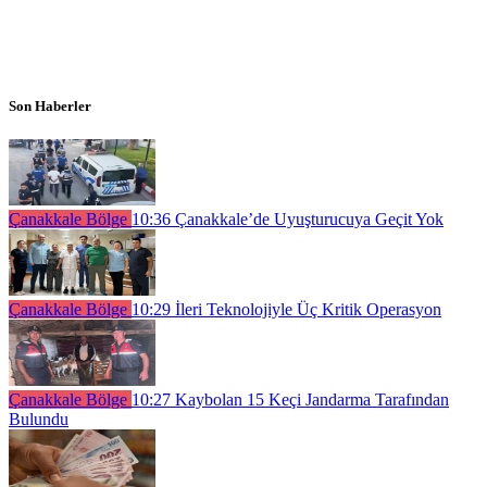
Son Haberler
Çanakkale Bölge
10:36
Çanakkale’de Uyuşturucuya Geçit Yok
Çanakkale Bölge
10:29
İleri Teknolojiyle Üç Kritik Operasyon
Çanakkale Bölge
10:27
Kaybolan 15 Keçi Jandarma Tarafından
Bulundu