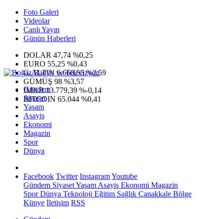
Foto Galeri
Videolar
Canlı Yayın
Günün Haberleri
DOLAR
47,74
%0,25
EURO
55,25
%0,43
G.ALTIN
6.660,55
%2,59
GÜMÜŞ
98
%3,57
Gündem
IMKB
13.779,39
%-0,14
Siyaset
BITCOIN
65.044
%0,41
Yaşam
Asayiş
Ekonomi
Magazin
Spor
Dünya
Facebook
Twitter
Instagram
Youtube
Gündem
Siyaset
Yaşam
Asayiş
Ekonomi
Magazin
Spor
Dünya
Teknoloji
Eğitim
Sağlık
Çanakkale Bölge
Künye
İletişim
RSS