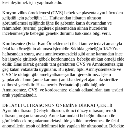
kesinleştirmek için yapılmaktadır.
Koryon villus örneklemesi (CVS) bebek ve plasenta aynı hücreden
geliştiği için gebeliğin 11. Haftasından itibaren ultrason
görüntülemesi eşliğinde iğne ile gebenin karın duvarından ve
rahminden (uterus) geçilerek plasentadan alınan hücrelerin
incelenmesiyle bebeğin genetik durumu hakkında bilgi verir.
Kordosentez (Fetal Kan Örneklemesi) fetal tanı ve tedavi amacıyla
fetal kan örneğinin alınması işlemidir. Sıklıkla gebeliğin 18-20’nci
haftasından sonra, aynı amniyosentezdeki gibi anne karnından ince
bir iğneyle girilerek göbek kordonundan bebeğe ait kan örneği elde
edilir. Esas olarak genetik tanı gerektiren CVS ve Amniosentez için
geç kalan vakalarda uygulanır. Bu işlem, tıpkı Amniyosentezde ve
CVS’ te olduğu gibi ameliyathane şartları gerektirmez. İşlem
yapılacak alanın (anne karnının) anti-bakteriyel ajanlarla sterilize
edilmesi yeterlidir. Hastanemiz Perinatoloji polikliniğinde
Amniosentez, CVS ve kordosentez olarak adlandırılan tanı testleri
artık yapılmaktadır.
DETAYLI ULTRASONUN ÖNEMİNE DİKKAT ÇEKTİ!
Ayrıntılı ultrason (Detaylı ultrason, ikinci düzey ultrason, renkli
ultrason, organ taraması) Anne karnındaki bebeğin ultrason ile
görülebilecek organlarının detaylı bir şekilde incelenmesi ile fetal
anomalilerin tespit edilebilmesi için yapılan bir ultrasondur. Bebekte