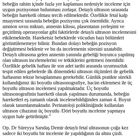
bebeğin rahim içinde fazla yer kaplaması nedeniyle inceleme için
uygun pozisyonun bulunması zorlaşır. Detaylı ultrason sırasında
bebeğin hareketli olması tercih edilmektedir. Özellikle fetal kalp
muayenesi sırasında bebeğin pozisyonu çok önemlidir. Ayrıca
amnion sıvısı miktarı, annenin kilosu, plasentanın yerleşimi ve
geçirilmiş operasyonlar gibi faktörlerde detaylı ultrason incelemesini
etkilemektedir. Hareketsiz bebeklerde vücudun bazı bölümleri
görüntülenemeye bilinir. Bundan dolayı bebeğin pozisyon
değiştirmesi beklenir ve bu da incelemenin süresini uzatabilir.
Detaylı ultrasona gelen annenin yanında gebeliği boyunca yapılmış
olan ultrason incelemelerini ve tetkiklerini getirmesi önemlidir.
Özellikle gebelik haftası ile son adet tarihi arasında uyumsuzluk
tespit edilen gebelerde ilk dönemdeki ultrason ölçümleri ile gebelik
haftasının tekrar hesaplanması gerekebilir. Günlük pratikte sürekli
kullandığımız iki boyutlu ultrasonografiye, hacim eklenmesi ile üç
boyutlu ultrason incelemesi yapılmaktadır. Üç boyutlu
ultrasonografinin hareketli olarak yapılması durumunda, bebeğin
hareketleri eş zamanlı olarak incelenebildiğinden zaman 4. Boyut
olarak tanımlanmaktadır. Perinatoloji polikliniğinde kullanılan
ultrason cihazının üç boyutlu /Dört boyutlu inceleme yapmaya
uygun hale getirilmiştir.”
Op. Dr Süreyya Sarıdaş Demir detaylı fetal ultrasonun çoğu kez
sadece iki boyutlu bir inceleme ile yapıldığının da altını çizdi.