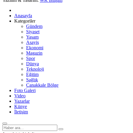
Yazılım & Tasarım:
WK Bilişim
Anasayfa
Kategoriler
Gündem
Siyaset
Yaşam
Asayiş
Ekonomi
Magazin
Spor
Dünya
Teknoloji
Eğitim
Sağlık
Çanakkale Bölge
Foto Galeri
Video
Yazarlar
Künye
İletişim