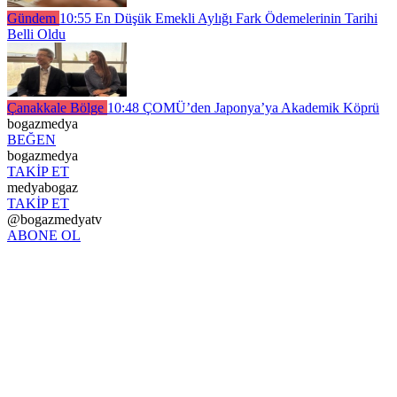
Gündem
10:55
En Düşük Emekli Aylığı Fark Ödemelerinin Tarihi
Belli Oldu
Çanakkale Bölge
10:48
ÇOMÜ’den Japonya’ya Akademik Köprü
bogazmedya
BEĞEN
bogazmedya
TAKİP ET
medyabogaz
TAKİP ET
@bogazmedyatv
ABONE OL