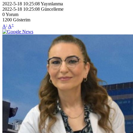
2022-5-18 10:25:08
Yayınlanma
2022-5-18 10:25:08
Güncelleme
0
Yorum
1200
Gösterim
-
+
A
A