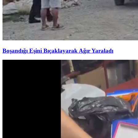
Boşandığı Eşini Bıçaklayarak Ağır Yaraladı