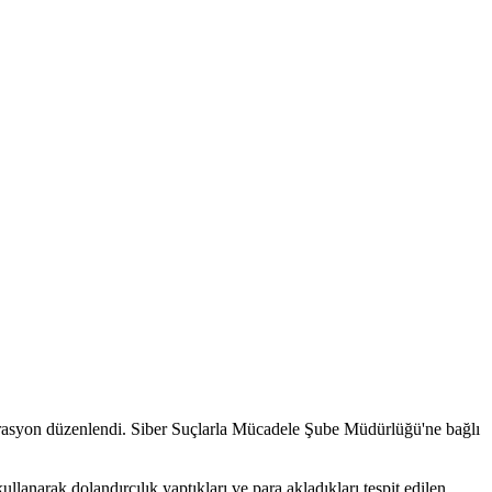
operasyon düzenlendi. Siber Suçlarla Mücadele Şube Müdürlüğü'ne bağlı
anarak dolandırcılık yaptıkları ve para akladıkları tespit edilen