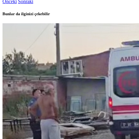
Önceki
Sonraki
Bunlar da ilginizi çekebilir