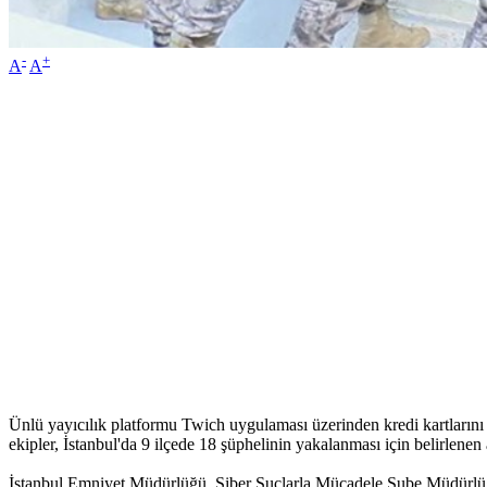
-
+
A
A
Ünlü yayıcılık platformu Twich uygulaması üzerinden kredi kartlarını 
ekipler, İstanbul'da 9 ilçede 18 şüphelinin yakalanması için belirlenen 
İstanbul Emniyet Müdürlüğü, Siber Suçlarla Mücadele Şube Müdürlüğü'ne