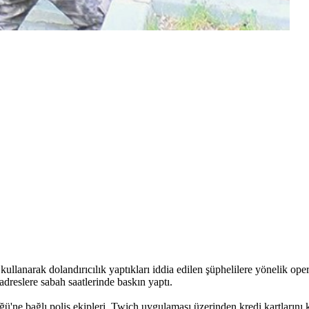
kullanarak dolandırıcılık yaptıkları iddia edilen şüphelilere yönelik 
adreslere sabah saatlerinde baskın yaptı.
 bağlı polis ekipleri, Twich uygulaması üzerinden kredi kartlarını kull