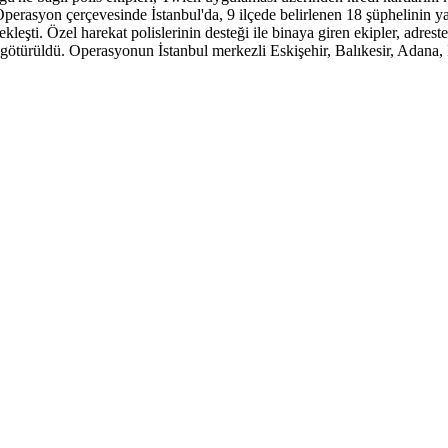
erasyon çerçevesinde İstanbul'da, 9 ilçede belirlenen 18 şüphelinin ya
leşti. Özel harekat polislerinin desteği ile binaya giren ekipler, adres
götürüldü. Operasyonun İstanbul merkezli Eskişehir, Balıkesir, Adana, İ