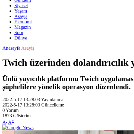
Gündem
Siyaset
Yaşam
Asayiş
Ekonomi
Magazin
Spor
Dünya
Anasayfa
Asayiş
Twich üzerinden dolandırıcılık 
Ünlü yayıcılık platformu Twich uygulaması 
şüphelilere yönelik operasyon düzenlendi.
2022-5-17 13:28:03
Yayınlanma
2022-5-17 13:28:03
Güncelleme
0
Yorum
1873
Gösterim
-
+
A
A