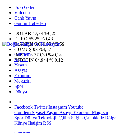
Foto Galeri
Videolar
Canlı Yayın
Günün Haberleri
DOLAR
47,74
%0,25
EURO
55,25
%0,43
G.ALTIN
6.660,55
%2,59
GÜMÜŞ
98
%3,57
Gündem
IMKB
13.779,39
%-0,14
Siyaset
BITCOIN
64.944
%-0,12
Yaşam
Asayiş
Ekonomi
Magazin
Spor
Dünya
Facebook
Twitter
Instagram
Youtube
Gündem
Siyaset
Yaşam
Asayiş
Ekonomi
Magazin
Spor
Dünya
Teknoloji
Eğitim
Sağlık
Çanakkale Bölge
Künye
İletişim
RSS