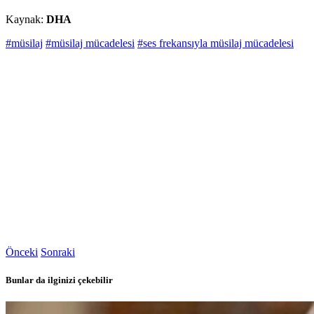
Kaynak:
DHA
#müsilaj
#müsilaj mücadelesi
#ses frekansıyla müsilaj mücadelesi
Önceki
Sonraki
Bunlar da ilginizi çekebilir