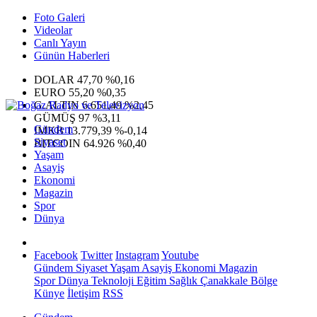
Foto Galeri
Videolar
Canlı Yayın
Günün Haberleri
DOLAR
47,70
%0,16
EURO
55,20
%0,35
G.ALTIN
6.651,49
%2,45
GÜMÜŞ
97
%3,11
Gündem
IMKB
13.779,39
%-0,14
Siyaset
BITCOIN
64.926
%0,40
Yaşam
Asayiş
Ekonomi
Magazin
Spor
Dünya
Facebook
Twitter
Instagram
Youtube
Gündem
Siyaset
Yaşam
Asayiş
Ekonomi
Magazin
Spor
Dünya
Teknoloji
Eğitim
Sağlık
Çanakkale Bölge
Künye
İletişim
RSS