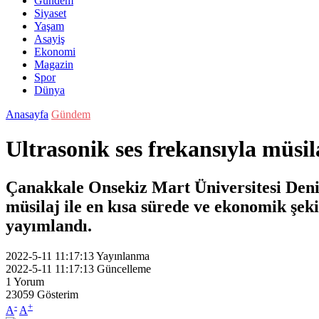
Gündem
Siyaset
Yaşam
Asayiş
Ekonomi
Magazin
Spor
Dünya
Anasayfa
Gündem
Ultrasonik ses frekansıyla müs
Çanakkale Onsekiz Mart Üniversitesi Den
müsilaj ile en kısa sürede ve ekonomik şeki
yayımlandı.
2022-5-11 11:17:13
Yayınlanma
2022-5-11 11:17:13
Güncelleme
1
Yorum
23059
Gösterim
-
+
A
A