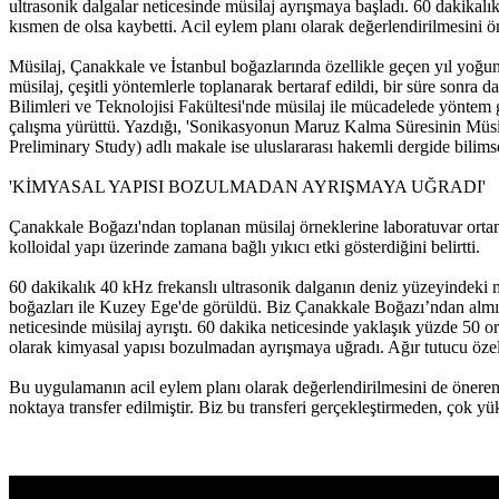
ultrasonik dalgalar neticesinde müsilaj ayrışmaya başladı. 60 dakikalı
kısmen de olsa kaybetti. Acil eylem planı olarak değerlendirilmesini ö
Müsilaj, Çanakkale ve İstanbul boğazlarında özellikle geçen yıl yoğun
müsilaj, çeşitli yöntemlerle toplanarak bertaraf edildi, bir süre sonr
Bilimleri ve Teknolojisi Fakültesi'nde müsilaj ile mücadelede yöntem g
çalışma yürüttü. Yazdığı, 'Sonikasyonun Maruz Kalma Süresinin Müsila
Preliminary Study) adlı makale ise uluslararası hakemli dergide bilim
'KİMYASAL YAPISI BOZULMADAN AYRIŞMAYA UĞRADI'
Çanakkale Boğazı'ndan toplanan müsilaj örneklerine laboratuvar ortamı
kolloidal yapı üzerinde zamana bağlı yıkıcı etki gösterdiğini belirtti.
60 dakikalık 40 kHz frekanslı ultrasonik dalganın deniz yüzeyindeki 
boğazları ile Kuzey Ege'de görüldü. Biz Çanakkale Boğazı’ndan almış o
neticesinde müsilaj ayrıştı. 60 dakika neticesinde yaklaşık yüzde 50 o
olarak kimyasal yapısı bozulmadan ayrışmaya uğradı. Ağır tutucu özell
Bu uygulamanın acil eylem planı olarak değerlendirilmesini de öneren
noktaya transfer edilmiştir. Biz bu transferi gerçekleştirmeden, çok