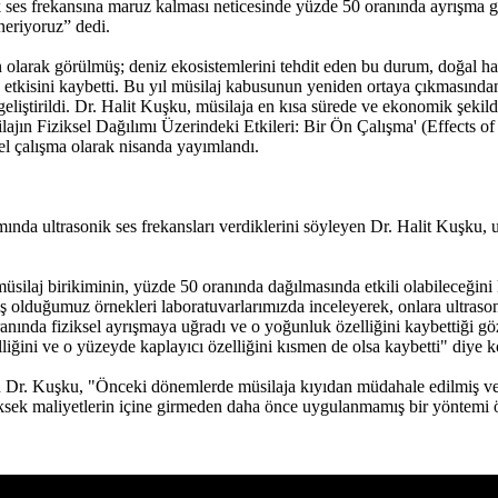
k ses frekansına maruz kalması neticesinde yüzde 50 oranında ayrışma ge
neriyoruz” dedi.
 olarak görülmüş; deniz ekosistemlerini tehdit eden bu durum, doğal ha
a da etkisini kaybetti. Bu yıl müsilaj kabusunun yeniden ortaya çıkmasın
eliştirildi. Dr. Halit Kuşku, müsilaja en kısa sürede ve ekonomik şekil
jın Fiziksel Dağılımı Üzerindeki Etkileri: Bir Ön Çalışma' (Effects o
sel çalışma olarak nisanda yayımlandı.
nda ultrasonik ses frekansları verdiklerini söyleyen Dr. Halit Kuşku, ul
müsilaj birikiminin, yüzde 50 oranında dağılmasında etkili olabileceğ
lduğumuz örnekleri laboratuvarlarımızda inceleyerek, onlara ultrasonik s
ranında fiziksel ayrışmaya uğradı ve o yoğunluk özelliğini kaybettiği gö
iğini ve o yüzeyde kaplayıcı özelliğini kısmen de olsa kaybetti" diye k
 Dr. Kuşku, "Önceki dönemlerde müsilaja kıyıdan müdahale edilmiş ve k
 yüksek maliyetlerin içine girmeden daha önce uygulanmamış bir yöntem