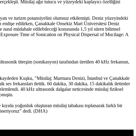
rçekleşti. Müsilaj ağır tutucu ve yüzeydeki kaplayıcı özelliğini
yatı ve turizm potansiyelini olumsuz etkilemişti. Deniz yüzeyindeki
dan endişe edilirken, Çanakkale Onsekiz Mart Üniversitesi Deniz
de nasıl müdahale edilebileceği konusunda 1,5 yıl süren bilimsel
f Exposure Time of Sonication on Physical Dispersal of Mucilage: A
trasonik titreşim (sonikasyon) tarafından üretilen 40 kHz frekansın,
ini kaydeden Kuşku, "Müsilaj; Marmara Denizi, İstanbul ve Çanakkale
es frekansları ilettik. 60 dakika, 30 dakika, 15 dakikalık iletimler
zlemlendi. 40 kHz ultrasonik dalgalar neticesinde müsilaj fiziksel
onuştu.
ıyıda yoğunluk oluşturan müsilaj tabakası toplanarak farklı bir
i öneriyoruz” dedi. (DHA)