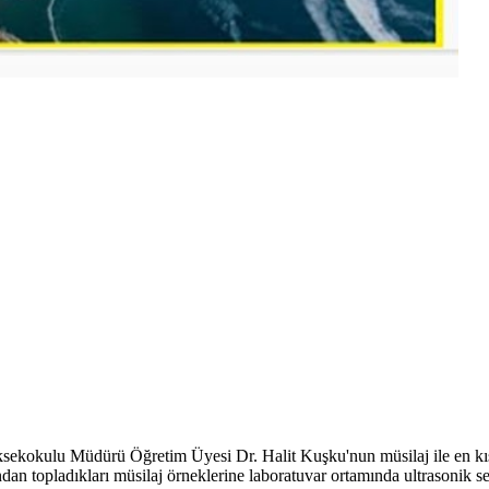
ekokulu Müdürü Öğretim Üyesi Dr. Halit Kuşku'nun müsilaj ile en kısa
an topladıkları müsilaj örneklerine laboratuvar ortamında ultrasonik s