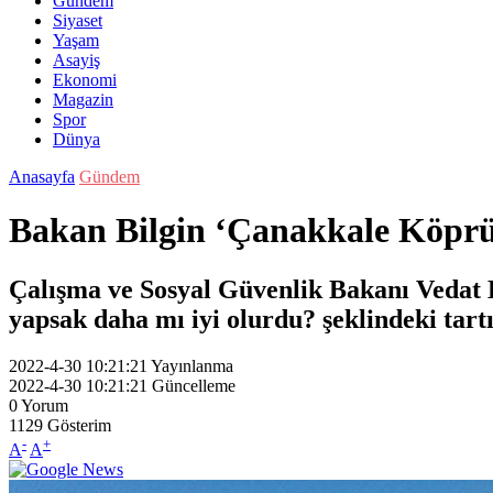
Gündem
Siyaset
Yaşam
Asayiş
Ekonomi
Magazin
Spor
Dünya
Anasayfa
Gündem
Bakan Bilgin ‘Çanakkale Köprü
Çalışma ve Sosyal Güvenlik Bakanı Vedat B
yapsak daha mı iyi olurdu? şeklindeki tart
2022-4-30 10:21:21
Yayınlanma
2022-4-30 10:21:21
Güncelleme
0
Yorum
1129
Gösterim
-
+
A
A