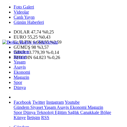
Foto Galeri
Videolar
Canlı Yayın
Günün Haberleri
DOLAR
47,74
%0,25
EURO
55,25
%0,43
G.ALTIN
6.660,55
%2,59
GÜMÜŞ
98
%3,57
Gündem
IMKB
13.779,39
%-0,14
Siyaset
BITCOIN
64.823
%-0,26
Yaşam
Asayiş
Ekonomi
Magazin
Spor
Dünya
Facebook
Twitter
Instagram
Youtube
Gündem
Siyaset
Yaşam
Asayiş
Ekonomi
Magazin
Spor
Dünya
Teknoloji
Eğitim
Sağlık
Çanakkale Bölge
Künye
İletişim
RSS