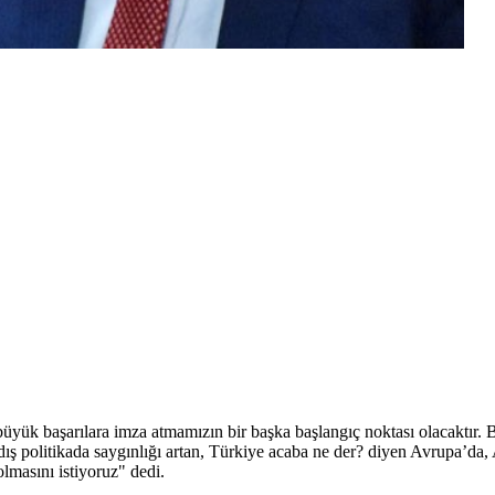
ük başarılara imza atmamızın bir başka başlangıç noktası olacaktır. Bu
a, dış politikada saygınlığı artan, Türkiye acaba ne der? diyen Avrupa’
olmasını istiyoruz" dedi.