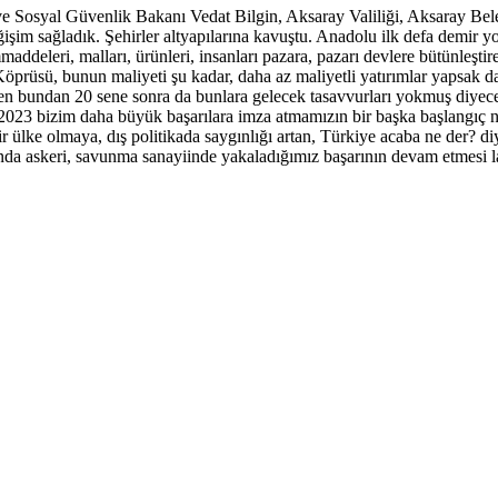
e Sosyal Güvenlik Bakanı Vedat Bilgin, Aksaray Valiliği, Aksaray Beledi
m sağladık. Şehirler altyapılarına kavuştu. Anadolu ilk defa demir yoll
mmaddeleri, malları, ürünleri, insanları pazara, pazarı devlere bütünleş
öprüsü, bunun maliyeti şu kadar, daha az maliyetli yatırımlar yapsak dah
n bundan 20 sene sonra da bunlara gelecek tasavvurları yokmuş diyecek
. 2023 bizim daha büyük başarılara imza atmamızın bir başka başlangıç no
n bir ülke olmaya, dış politikada saygınlığı artan, Türkiye acaba ne de
landa askeri, savunma sanayiinde yakaladığımız başarının devam etmesi l