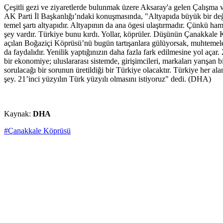
Çeşitli gezi ve ziyaretlerde bulunmak üzere Aksaray'a gelen Çalışma v
AK Parti İl Başkanlığı’ndaki konuşmasında, "Altyapıda büyük bir değişi
temel şartı altyapıdır. Altyapının da ana ögesi ulaştırmadır. Çünkü ha
şey vardır. Türkiye bunu kırdı. Yollar, köprüler. Düşünün Çanakkale K
açılan Boğaziçi Köprüsü’nü bugün tartışanlara gülüyorsak, muhtemele
da faydalıdır. Yenilik yaptığınızın daha fazla fark edilmesine yol açar
bir ekonomiye; uluslararası sistemde, girişimcileri, markaları yarışa
sorulacağı bir sorunun üretildiği bir Türkiye olacaktır. Türkiye her a
şey. 21’inci yüzyılın Türk yüzyılı olmasını istiyoruz" dedi. (DHA)
Kaynak:
DHA
#Çanakkale Köprüsü