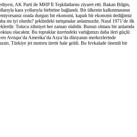
yesi, AK Parti ile MHP İl Teşkilatlarını ziyaret etti. Bakan Bilgin,
arıyla kara yollarıyla birbirine bağlandı. Bir ülkenin kalkınmasının
tiremiyorsanız orada durgun bir ekonomi, kapalı bir ekonomi dediğimiz
a mı iyi olurdu? şeklindeki tartışmalar anlamsızdır. Nasıl 1971’de ilk
lerdir. Tutucu zihniyet her zaman olabilir. Bunun olması bir anlamda
ktası olacaktır. Bu topraklar üzerindeki varlığımızı daha ileri güçlü
r? diyen Avrupa’da Amerika’da Asya’da dünyanın merkezlerinde
azım. Türkiye jet motoru üretir hale geldi. Bu fevkalade önemli bir