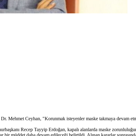
rof. Dr. Mehmet Ceyhan, "Korunmak isteyenler maske takmaya devam etm
rbaşkanı Recep Tayyip Erdoğan, kapalı alanlarda maske zorunluluğunun 
r bir müddet daha devam edileceği belirtildi. Alınan kararlar sonrasın