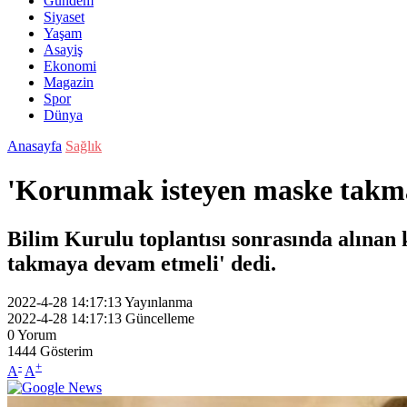
Gündem
Siyaset
Yaşam
Asayiş
Ekonomi
Magazin
Spor
Dünya
Anasayfa
Sağlık
'Korunmak isteyen maske takm
Bilim Kurulu toplantısı sonrasında alına
takmaya devam etmeli' dedi.
2022-4-28 14:17:13
Yayınlanma
2022-4-28 14:17:13
Güncelleme
0
Yorum
1444
Gösterim
-
+
A
A