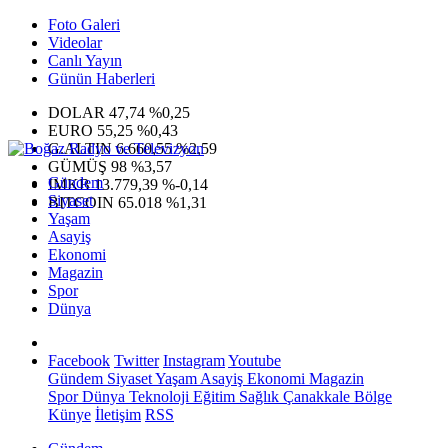
Foto Galeri
Videolar
Canlı Yayın
Günün Haberleri
DOLAR
47,74
%0,25
EURO
55,25
%0,43
G.ALTIN
6.660,55
%2,59
GÜMÜŞ
98
%3,57
Gündem
IMKB
13.779,39
%-0,14
Siyaset
BITCOIN
65.018
%1,31
Yaşam
Asayiş
Ekonomi
Magazin
Spor
Dünya
Facebook
Twitter
Instagram
Youtube
Gündem
Siyaset
Yaşam
Asayiş
Ekonomi
Magazin
Spor
Dünya
Teknoloji
Eğitim
Sağlık
Çanakkale Bölge
Künye
İletişim
RSS