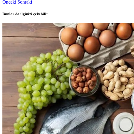
Önceki
Sonraki
Bunlar da ilginizi çekebilir