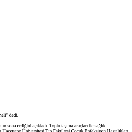
eli" dedi.
sona erdiğini açıkladı. Toplu taşıma araçları ile sağlık
da Hacettepe Üniversitesi Tıp Fakültesi Çocuk Enfeksiyon Hastalıkları