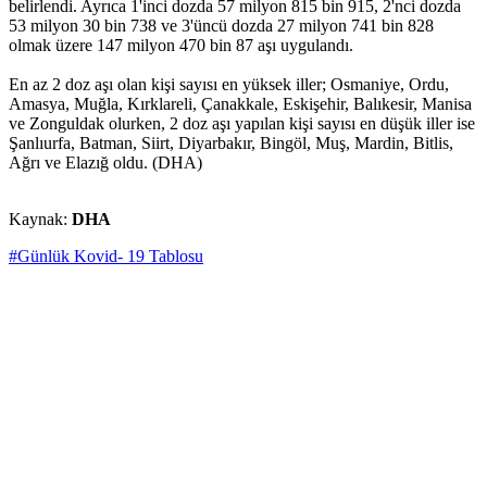
belirlendi. Ayrıca 1'inci dozda 57 milyon 815 bin 915, 2'nci dozda
53 milyon 30 bin 738 ve 3'üncü dozda 27 milyon 741 bin 828
olmak üzere 147 milyon 470 bin 87 aşı uygulandı.
En az 2 doz aşı olan kişi sayısı en yüksek iller; Osmaniye, Ordu,
Amasya, Muğla, Kırklareli, Çanakkale, Eskişehir, Balıkesir, Manisa
ve Zonguldak olurken, 2 doz aşı yapılan kişi sayısı en düşük iller ise
Şanlıurfa, Batman, Siirt, Diyarbakır, Bingöl, Muş, Mardin, Bitlis,
Ağrı ve Elazığ oldu. (DHA)
Kaynak:
DHA
#Günlük Kovid- 19 Tablosu