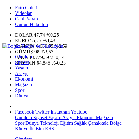
Foto Galeri
Videolar
Canlı Yayın
Günün Haberleri
DOLAR
47,74
%0,25
EURO
55,25
%0,43
G.ALTIN
6.660,55
%2,59
GÜMÜŞ
98
%3,57
Gündem
IMKB
13.779,39
%-0,14
Siyaset
BITCOIN
64.845
%-0,23
Yaşam
Asayiş
Ekonomi
Magazin
Spor
Dünya
Facebook
Twitter
Instagram
Youtube
Gündem
Siyaset
Yaşam
Asayiş
Ekonomi
Magazin
Spor
Dünya
Teknoloji
Eğitim
Sağlık
Çanakkale Bölge
Künye
İletişim
RSS