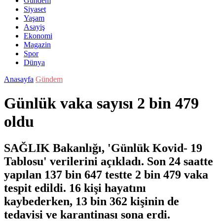
Gündem
Siyaset
Yaşam
Asayiş
Ekonomi
Magazin
Spor
Dünya
Anasayfa
Gündem
Günlük vaka sayısı 2 bin 479
oldu
SAĞLIK Bakanlığı, 'Günlük Kovid- 19
Tablosu' verilerini açıkladı. Son 24 saatte
yapılan 137 bin 647 testte 2 bin 479 vaka
tespit edildi. 16 kişi hayatını
kaybederken, 13 bin 362 kişinin de
tedavisi ve karantinası sona erdi.