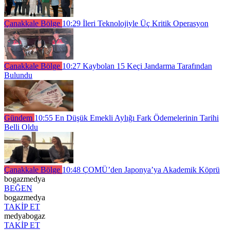
Çanakkale Bölge
10:29
İleri Teknolojiyle Üç Kritik Operasyon
Çanakkale Bölge
10:27
Kaybolan 15 Keçi Jandarma Tarafından
Bulundu
Gündem
10:55
En Düşük Emekli Aylığı Fark Ödemelerinin Tarihi
Belli Oldu
Çanakkale Bölge
10:48
ÇOMÜ’den Japonya’ya Akademik Köprü
bogazmedya
BEĞEN
bogazmedya
TAKİP ET
medyabogaz
TAKİP ET