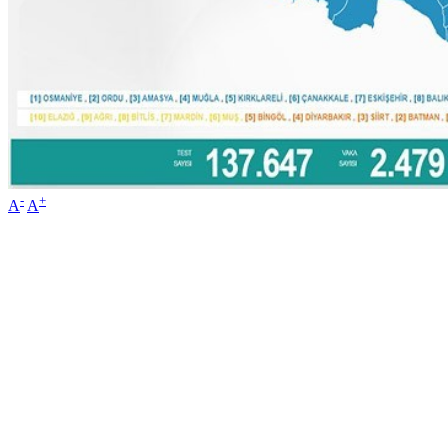
-
+
A
A