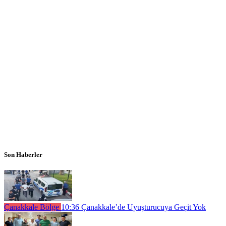
Son Haberler
Çanakkale Bölge
10:36
Çanakkale’de Uyuşturucuya Geçit Yok