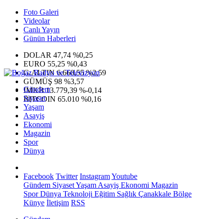
Foto Galeri
Videolar
Canlı Yayın
Günün Haberleri
DOLAR
47,74
%0,25
EURO
55,25
%0,43
G.ALTIN
6.660,55
%2,59
GÜMÜŞ
98
%3,57
Gündem
IMKB
13.779,39
%-0,14
Siyaset
BITCOIN
65.010
%0,16
Yaşam
Asayiş
Ekonomi
Magazin
Spor
Dünya
Facebook
Twitter
Instagram
Youtube
Gündem
Siyaset
Yaşam
Asayiş
Ekonomi
Magazin
Spor
Dünya
Teknoloji
Eğitim
Sağlık
Çanakkale Bölge
Künye
İletişim
RSS