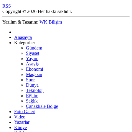
RSS
Copyright © 2026 Her hakkı saklıdır.
Yazılım & Tasarım:
WK Bilişim
Anasayfa
Kategoriler
Gündem
Siyaset
Yaşam
Asayiş
Ekonomi
Magazin
Spor
Dünya
Teknoloji
Eğitim
Sağlık
Çanakkale Bölge
Foto Galeri
Video
Yazarlar
Künye