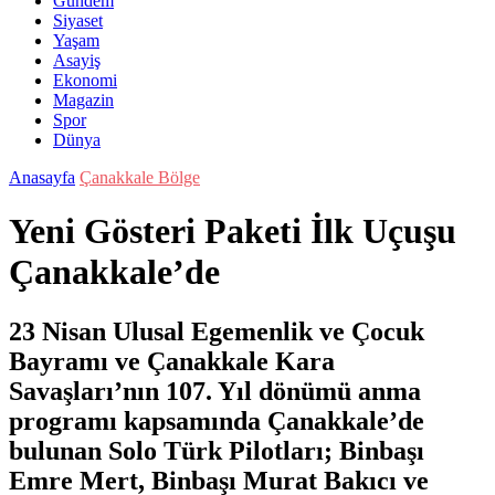
Gündem
Siyaset
Yaşam
Asayiş
Ekonomi
Magazin
Spor
Dünya
Anasayfa
Çanakkale Bölge
Yeni Gösteri Paketi İlk Uçuşu
Çanakkale’de
23 Nisan Ulusal Egemenlik ve Çocuk
Bayramı ve Çanakkale Kara
Savaşları’nın 107. Yıl dönümü anma
programı kapsamında Çanakkale’de
bulunan Solo Türk Pilotları; Binbaşı
Emre Mert, Binbaşı Murat Bakıcı ve