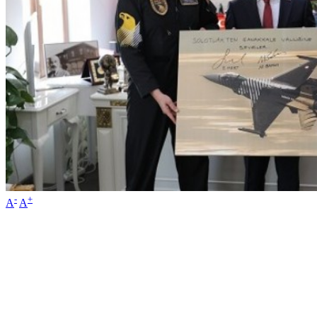
-
+
A
A