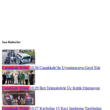
Son Haberler
Çanakkale Bölge
10:36
Çanakkale’de Uyuşturucuya Geçit Yok
Çanakkale Bölge
10:29
İleri Teknolojiyle Üç Kritik Operasyon
Çanakkale Bölge
10:27
Kaybolan 15 Keçi Jandarma Tarafından