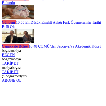
Bulundu
Gündem
10:55
En Düşük Emekli Aylığı Fark Ödemelerinin Tarihi
Belli Oldu
Çanakkale Bölge
10:48
ÇOMÜ’den Japonya’ya Akademik Köprü
bogazmedya
BEĞEN
bogazmedya
TAKİP ET
medyabogaz
TAKİP ET
@bogazmedyatv
ABONE OL