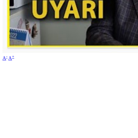
-
+
A
A