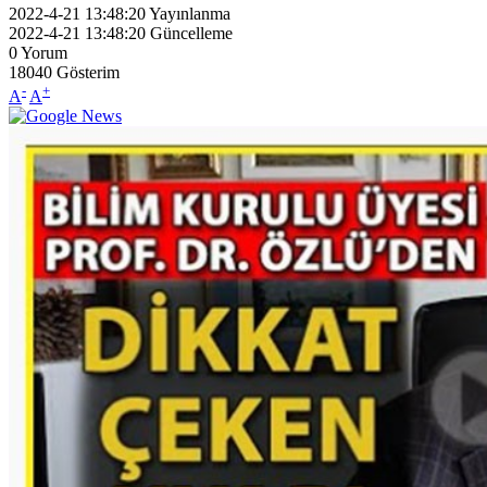
2022-4-21 13:48:20
Yayınlanma
2022-4-21 13:48:20
Güncelleme
0
Yorum
18040
Gösterim
-
+
A
A