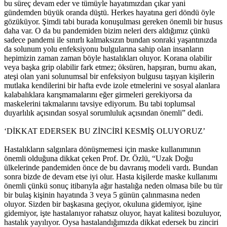
bu süreç devam eder ve tümüyle hayatımızdan çıkar yani
gündemden büyük oranda düştü. Herkes hayatına geri döndü öyle
gözüküyor. Şimdi tabi burada konuşulması gereken önemli bir husus
daha var. O da bu pandemiden bizim neleri ders aldığımız çünkü
sadece pandemi ile sınırlı kalmaksızın bundan sonraki yaşantınızda
da solunum yolu enfeksiyonu bulgularına sahip olan insanların
hepimizin zaman zaman böyle hastalıkları oluyor. Korana olabilir
veya başka grip olabilir fark etmez; öksüren, hapşıran, burnu akan,
ateşi olan yani solunumsal bir enfeksiyon bulgusu taşıyan kişilerin
mutlaka kendilerini bir hafta evde izole etmelerini ve sosyal alanlara
kalabalıklara karışmamalarını eğer girmeleri gerekiyorsa da
maskelerini takmalarını tavsiye ediyorum. Bu tabi toplumsal
duyarlılık açısından sosyal sorumluluk açısından önemli” dedi.
‘DİKKAT EDERSEK BU ZİNCİRİ KESMİŞ OLUYORUZ’
Hastalıkların salgınlara dönüşmemesi için maske kullanımının
önemli olduğuna dikkat çeken Prof. Dr. Özlü, “Uzak Doğu
ülkelerinde pandemiden önce de bu davranış modeli vardı. Bundan
sonra bizde de devam etse iyi olur. Hasta kişilerde maske kullanımı
önemli çünkü sonuç itibarıyla ağır hastalığa neden olmasa bile bu tür
bir bulaş kişinin hayatında 3 veya 5 günün çalınmasına neden
oluyor. Sizden bir başkasına geçiyor, okuluna gidemiyor, işine
gidemiyor, işte hastalanıyor rahatsız oluyor, hayat kalitesi bozuluyor,
hastalık yayılıyor. Oysa hastalandığımızda dikkat edersek bu zinciri