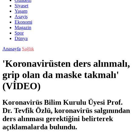
Gündem
Siyaset
Yaşam
Asayiş
Ekonomi
Magazin
Spor
Dünya
Anasayfa
Sağlık
'Koronavirüsten ders alınmalı,
grip olan da maske takmalı'
(VİDEO)
Koronavirüs Bilim Kurulu Üyesi Prof.
Dr. Tevfik Özlü, koronavirüs salgınından
ders alınması gerektiğini belirterek
açıklamalarda bulundu.