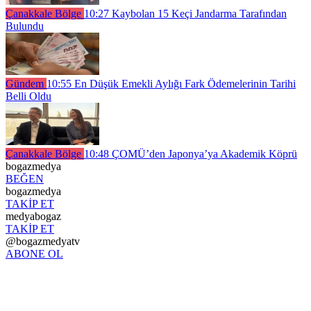
Çanakkale Bölge
10:27
Kaybolan 15 Keçi Jandarma Tarafından
Bulundu
Gündem
10:55
En Düşük Emekli Aylığı Fark Ödemelerinin Tarihi
Belli Oldu
Çanakkale Bölge
10:48
ÇOMÜ’den Japonya’ya Akademik Köprü
bogazmedya
BEĞEN
bogazmedya
TAKİP ET
medyabogaz
TAKİP ET
@bogazmedyatv
ABONE OL