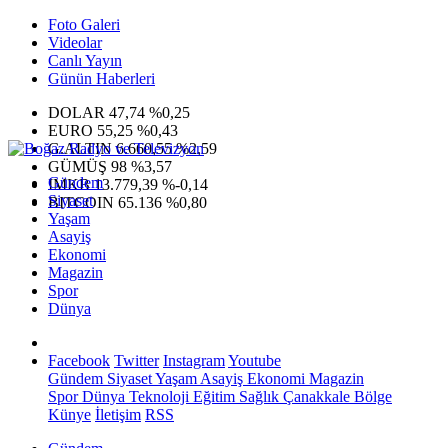
Foto Galeri
Videolar
Canlı Yayın
Günün Haberleri
DOLAR
47,74
%0,25
EURO
55,25
%0,43
G.ALTIN
6.660,55
%2,59
GÜMÜŞ
98
%3,57
Gündem
IMKB
13.779,39
%-0,14
Siyaset
BITCOIN
65.136
%0,80
Yaşam
Asayiş
Ekonomi
Magazin
Spor
Dünya
Facebook
Twitter
Instagram
Youtube
Gündem
Siyaset
Yaşam
Asayiş
Ekonomi
Magazin
Spor
Dünya
Teknoloji
Eğitim
Sağlık
Çanakkale Bölge
Künye
İletişim
RSS