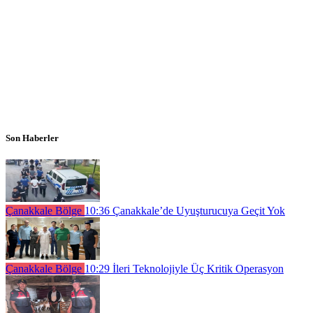
Son Haberler
Çanakkale Bölge
10:36
Çanakkale’de Uyuşturucuya Geçit Yok
Çanakkale Bölge
10:29
İleri Teknolojiyle Üç Kritik Operasyon