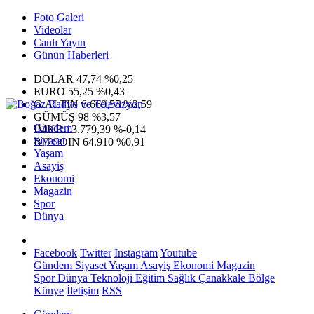
Foto Galeri
Videolar
Canlı Yayın
Günün Haberleri
DOLAR
47,74
%0,25
EURO
55,25
%0,43
G.ALTIN
6.660,55
%2,59
GÜMÜŞ
98
%3,57
Gündem
IMKB
13.779,39
%-0,14
Siyaset
BITCOIN
64.910
%0,91
Yaşam
Asayiş
Ekonomi
Magazin
Spor
Dünya
Facebook
Twitter
Instagram
Youtube
Gündem
Siyaset
Yaşam
Asayiş
Ekonomi
Magazin
Spor
Dünya
Teknoloji
Eğitim
Sağlık
Çanakkale Bölge
Künye
İletişim
RSS