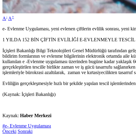
-
+
A
A
e- Evlenme Uygulaması, yeni evlenen çiftlerin evlilik sonrası, yeni kiml
1 YILDA 152 BİN ÇİFTİN EVLİLİĞİ E-EVLENMEYLE TESCİL
İçişleri Bakanlığı Bilgi Teknolojileri Genel Müdürlüğü tarafından ge
bildirim formlarının ve evlenme bilgilerinin elektronik ortamda aile 
kullanılan e -Evlenme uygulaması üzerinden bugüne kadar yaklaşık 609.
gerçekleştirilen tescille birlikte zaman ve iş gücü tasarrufu sağlanırk
işlemleriyle bürokrasi azaltılarak, zaman ve kırtasiyecilikten tasarruf 
Evliliğin gerçekleşmesiyle hızlı bir şekilde yapılan tescil işlemlerinden
(Kaynak: İçişleri Bakanlığı)
Kaynak:
Haber Merkezi
#e- Evlenme Uygulaması
Önceki
Sonraki