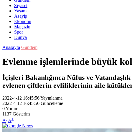
Gündem
Siyaset
Yaşam
Asayiş
Ekonomi
Magazin
Spor
Dünya
Anasayfa
Gündem
Evlenme işlemlerinde büyük kol
İçişleri Bakanlığınca Nüfus ve Vatandaşl
evlenen çiftlerin evliliklerinin aile kütükl
2022-4-12 16:45:56
Yayınlanma
2022-4-12 16:45:56
Güncelleme
0
Yorum
1137
Gösterim
-
+
A
A