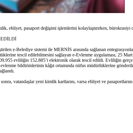
ik, ehliyet, pasaport değişimi işlemlerini kolaylaştırırken, bürokrasiyi d
 EDİLDİ
liştirilen e-Belediye sistemi ile MERNİS arasında sağlanan entegrasyo
kütüklerine tescil edilebilmesini sağlayan e-Evlenme uygulaması, 25 Mart
955 evliliğin 152.885’i elektronik olarak tescil edildi. Evliliğin gerç
en evlenme bildirimlerinin kâğıt ortamında nüfus müdürlüklerine gönderil
sağlandı.
 sonra, vatandaşlar yeni kimlik kartlarını, varsa ehliyet ve pasaportlarını