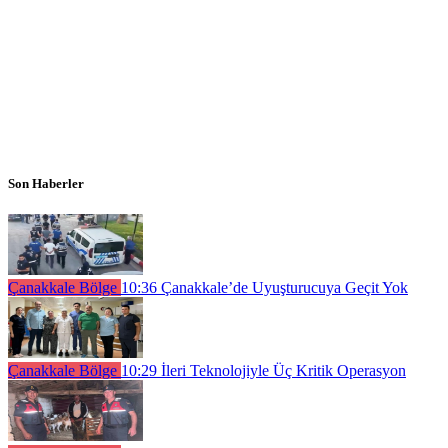
Son Haberler
Çanakkale Bölge
10:36
Çanakkale’de Uyuşturucuya Geçit Yok
Çanakkale Bölge
10:29
İleri Teknolojiyle Üç Kritik Operasyon