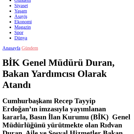
Gündem
Siyaset
Yaşam
Asayiş
Ekonomi
Magazin
Spor
Dünya
Anasayfa
Gündem
BİK Genel Müdürü Duran,
Bakan Yardımcısı Olarak
Atandı
Cumhurbaşkanı Recep Tayyip
Erdoğan’ın imzasıyla yayımlanan
kararla, Basın İlan Kurumu (BİK) Genel
Müdürlüğünü yürütmekte olan Rıdvan
Duran, Aile ve Sosyal Hizmetler Bakan