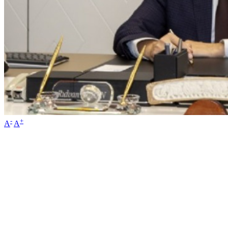
-
+
A
A