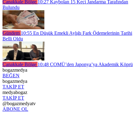
Çanakkale Bölge
10:27
Kaybolan 15 Keçi Jandarma Tarafından
Bulundu
Gündem
10:55
En Düşük Emekli Aylığı Fark Ödemelerinin Tarihi
Belli Oldu
Çanakkale Bölge
10:48
ÇOMÜ’den Japonya’ya Akademik Köprü
bogazmedya
BEĞEN
bogazmedya
TAKİP ET
medyabogaz
TAKİP ET
@bogazmedyatv
ABONE OL