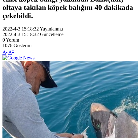
oltaya takılan köpek balığını 40 dakikada
çekebildi.
2022-4-3 15:18:32
Yayınlanma
2022-4-3 15:18:32
Güncelleme
0
Yorum
1076
Gösterim
-
+
A
A