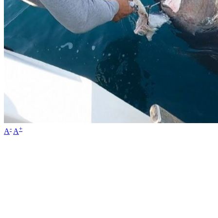
-
+
A
A