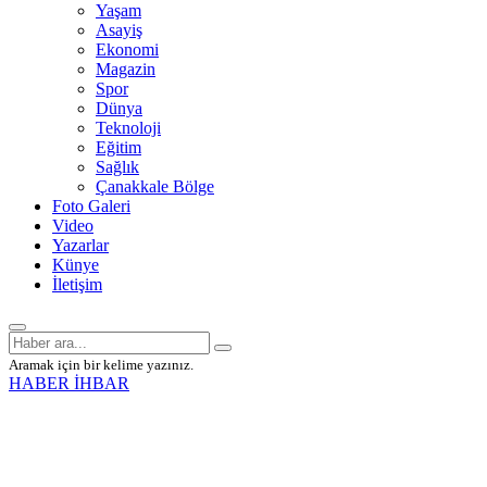
Yaşam
Asayiş
Ekonomi
Magazin
Spor
Dünya
Teknoloji
Eğitim
Sağlık
Çanakkale Bölge
Foto Galeri
Video
Yazarlar
Künye
İletişim
Aramak için bir kelime yazınız.
HABER İHBAR