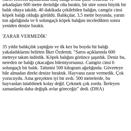
arkadaşları 600 metre derinliğe olta bıraktı, bir süre sonra büyük bir
balık oltaya takıldı. 40 dakikada çekilebilen balığın, camgöz cinsi
köpek balığı olduğu görüldü. Balıkçılar, 3,5 metre boyunda, yarım
ton ağırlığında ve 6 solungaçlı köpek balığını inceledikten sonra
yeniden denize bıraktı.
'ZARAR VERMEDİK'
35 yıldır balıkçılık yaptığını ve ilk kez bu boyda bir balığı
yakaladıklarını belirten İlker Özdemir, "Saros açıklarında 600
metreye takım indirdik. Köpek balığını görünce şaşırdık. Deniz bu,
nereden ne balığı çıkacağını bilemiyorsunuz. Camgöz cinsi 6
solungaçlı bir balık. Tahmini 500 kilogram ağırlığında. Güverteye
bile almadan direkt denize bıraktık. Hayvana zarar vermedik. Çok
yorucuydu. Ama gerçekten iyi bir avdı. 500 metrelerde, bu
hayvanları tutabilmek kolay değil. Çekmek çok zordu. İlerleyen
zamanlarda daha değişik avlar göreceğiz" dedi. (DHA)