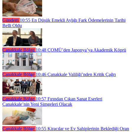
Gündem
10:55
En Düşük Emekli Aylığı Fark Ödemelerinin Tarihi
Belli Oldu
Çanakkale Bölge
10:48
ÇOMÜ’den Japonya’ya Akademik Köprü
Çanakkale Bölge
10:46
Çanakkale Valiliği’nden Kritik Çağrı
Çanakkale Bölge
10:57
Fırından Çıkan Sanat Eserleri
Çanakkale’nin Yeni Simgeleri Olacak
Çanakkale Bölge
10:55
Kiracılar ve Ev Sahiplerinin Beklediği Oran