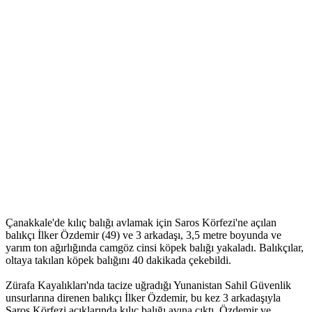
Çanakkale'de kılıç balığı avlamak için Saros Körfezi'ne açılan
balıkçı İlker Özdemir (49) ve 3 arkadaşı, 3,5 metre boyunda ve
yarım ton ağırlığında camgöz cinsi köpek balığı yakaladı. Balıkçılar,
oltaya takılan köpek balığını 40 dakikada çekebildi.
Zürafa Kayalıkları'nda tacize uğradığı Yunanistan Sahil Güvenlik
unsurlarına direnen balıkçı İlker Özdemir, bu kez 3 arkadaşıyla
Saros Körfezi açıklarında kılıç balığı avına çıktı. Özdemir ve