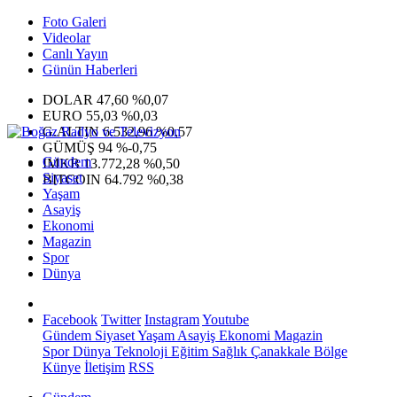
Foto Galeri
Videolar
Canlı Yayın
Günün Haberleri
DOLAR
47,60
%0,07
EURO
55,03
%0,03
G.ALTIN
6.532,96
%0,57
GÜMÜŞ
94
%-0,75
Gündem
IMKB
13.772,28
%0,50
Siyaset
BITCOIN
64.792
%0,38
Yaşam
Asayiş
Ekonomi
Magazin
Spor
Dünya
Facebook
Twitter
Instagram
Youtube
Gündem
Siyaset
Yaşam
Asayiş
Ekonomi
Magazin
Spor
Dünya
Teknoloji
Eğitim
Sağlık
Çanakkale Bölge
Künye
İletişim
RSS