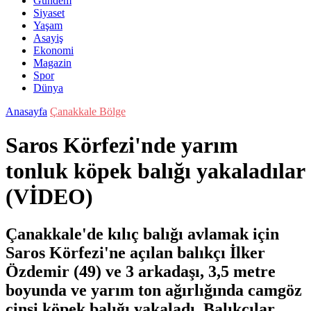
Gündem
Siyaset
Yaşam
Asayiş
Ekonomi
Magazin
Spor
Dünya
Anasayfa
Çanakkale Bölge
Saros Körfezi'nde yarım
tonluk köpek balığı yakaladılar
(VİDEO)
Çanakkale'de kılıç balığı avlamak için
Saros Körfezi'ne açılan balıkçı İlker
Özdemir (49) ve 3 arkadaşı, 3,5 metre
boyunda ve yarım ton ağırlığında camgöz
cinsi köpek balığı yakaladı. Balıkçılar,