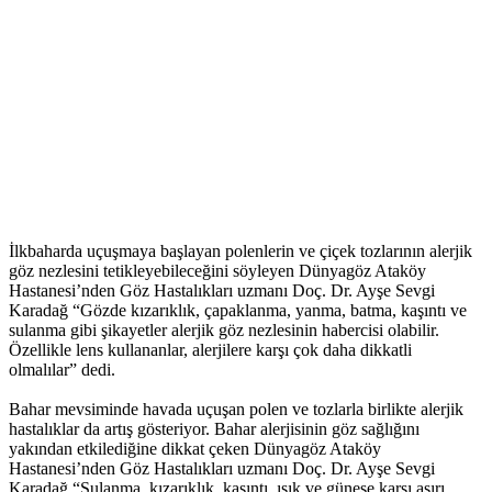
İlkbaharda uçuşmaya başlayan polenlerin ve çiçek tozlarının alerjik
göz nezlesini tetikleyebileceğini söyleyen Dünyagöz Ataköy
Hastanesi’nden Göz Hastalıkları uzmanı Doç. Dr. Ayşe Sevgi
Karadağ “Gözde kızarıklık, çapaklanma, yanma, batma, kaşıntı ve
sulanma gibi şikayetler alerjik göz nezlesinin habercisi olabilir.
Özellikle lens kullananlar, alerjilere karşı çok daha dikkatli
olmalılar” dedi.
Bahar mevsiminde havada uçuşan polen ve tozlarla birlikte alerjik
hastalıklar da artış gösteriyor. Bahar alerjisinin göz sağlığını
yakından etkilediğine dikkat çeken Dünyagöz Ataköy
Hastanesi’nden Göz Hastalıkları uzmanı Doç. Dr. Ayşe Sevgi
Karadağ “Sulanma, kızarıklık, kaşıntı, ışık ve güneşe karşı aşırı