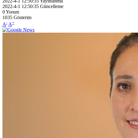
2022-4-1 12:50:35
Yayınlanma
2022-4-1 12:50:35
Güncelleme
0
Yorum
1035
Gösterim
-
+
A
A