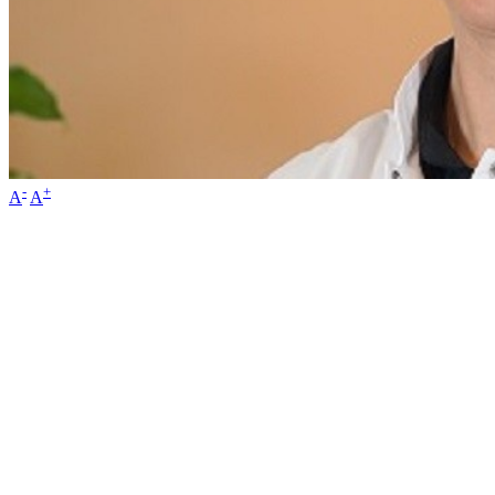
-
+
A
A