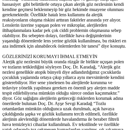
hassasiyet gibi belirtilerle ortaya çıkan alerjik göz nezlesinin kendi
kendine geçmesi beklenmeyip bir göz hekimde muayene olunması
gerekmektedir. Özellikle hatalı lens kullanımı da alerjik
reaksiyonların oluşma riskini arttıran faktörler arasında yer alıyor.
Lenslerin üzerine yapışan polen ve mikroplar, alerjilerden
iltihaplanmalara kadar pek çok ciddi problemin oluşmasına sebep
olabiliyor. Bu sebepten dolayı, özellikle hava değişimlerinin
yaşandığı dönemlerde lens yerine gözlük kullanılması, bu riskleri en
aza indirmek için alınabilecek önlemlerden bir tanesi” diye konuştu.
GÖZLERİNİZİ KORUMAYI İHMAL ETMEYİN
Alerjik göz nezlesini büyük oranda rüzgâr ile birlikte uçuşan polen
ve tozların tetiklediğini söyleyen Doç. Dr. Karadağ, “Alerjik göz
nezlesi genellikle atopik bünyeli diye adlandırdığımız çocuklarda
çocukluk yaşlarında ortaya çıkıp yıllarca aynı mevsimlerde kendini
gösterebiliyor. Her sene yinelenen bu alerjilerde korunma ve
tedaviye yönelik yapılması gereken en önemli şey alerjen madde
tespit edilebiliyorsa mümkün olduğu sürece ondan kaçınmaktır.”
diyor. Göz sağlığını alerjilerin getireceği risklerden korumak adına
önerilerde bulunan Doç. Dr. Ayşe Sevgi Karadağ “Tozlu
ortamlardan mümkün olduğunca uzak durulmalı, açık havaya
çıkıldığında şapka ve gözlük kullanımı tercih edilmeli, özellikle
alerjinin alevlendiği dönemlerde havalandırma ile beraber filtreli
hava temizleyici cihazlar kullanılmalı. Ev tekstilinde ve özellikle
yatak odasında toz çekmeyen kumaşlardan yapılmış, sık yıkamaya