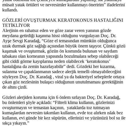
müsait yatak örtüleri ve nevresimler kullanmayı öneririm” ifadelerini
kullandı.
GÖZLERİ OVUŞTURMAK KERATOKONUS HASTALIĞINI
TETİKLİYOR
Alerjinin en rahatsız eden ve göze zarar veren yanının gözde
meydana getirdiği kaşınma hissi olduğunu vurgulayan Doç. Dr.
Ayşe Sevgi Karadağ, “Göze el temasından mümkün olduğunca
uzak durmak göz sağlığı açısından büyük önem taşıyor. Çünkü gözü
kaşımak ve ovuşturmak, gözün ön kısmında bulunan ve saydam
tabakası olan korneanın yapısında bozulmalara sebep olabileceği
gibi ciddi görme kayıplarına neden olabilecek ‘keratokonus’
hastalığına da zemin hazırlayabilir” dedi. Gözdeki her kızarma,
sulanma ve çapaklanmanın sadece alerjik temelli olmayabileceğini
söyleyen Doç. Dr. Karadağ , viral ya da bakteriyel sebeplerle ortaya
çıkan göz nezlesinin bulaşıcı olduğunun unutulmaması gerektiğinin
de altını çizdi.
Gözleri alerjiden koruma için 6 önlem sırlayan Doç. Dr. Karadağ,
bu önlemleri şöyle açıkladı: “Filtreli klima kullanın, gözlerinizi
ovuşturmayın ve temastan kaçının, yataklarda toz tutmayan
kumaşlardan nevresim takımları kullanın, evde toz alırken ıslak bez
kullanın, evi günde bir kez süpürün, ellerinizi ve yüzünüzü bol su ile
sıkça yıkayın.”