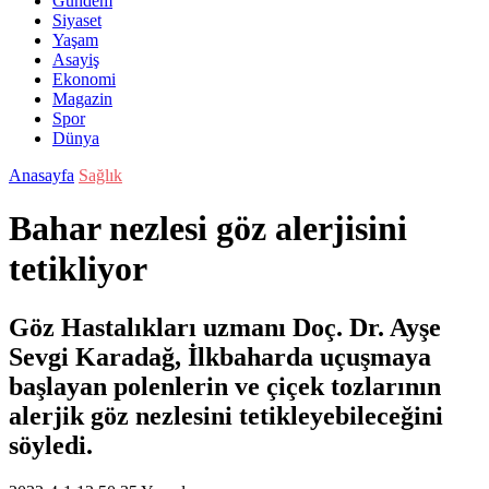
Gündem
Siyaset
Yaşam
Asayiş
Ekonomi
Magazin
Spor
Dünya
Anasayfa
Sağlık
Bahar nezlesi göz alerjisini
tetikliyor
Göz Hastalıkları uzmanı Doç. Dr. Ayşe
Sevgi Karadağ, İlkbaharda uçuşmaya
başlayan polenlerin ve çiçek tozlarının
alerjik göz nezlesini tetikleyebileceğini
söyledi.