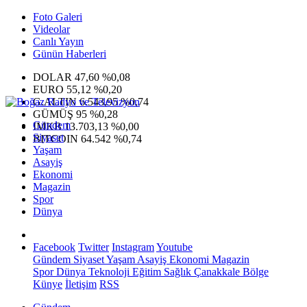
Foto Galeri
Videolar
Canlı Yayın
Günün Haberleri
DOLAR
47,60
%0,08
EURO
55,12
%0,20
G.ALTIN
6.543,95
%0,74
GÜMÜŞ
95
%0,28
Gündem
IMKB
13.703,13
%0,00
Siyaset
BITCOIN
64.542
%0,74
Yaşam
Asayiş
Ekonomi
Magazin
Spor
Dünya
Facebook
Twitter
Instagram
Youtube
Gündem
Siyaset
Yaşam
Asayiş
Ekonomi
Magazin
Spor
Dünya
Teknoloji
Eğitim
Sağlık
Çanakkale Bölge
Künye
İletişim
RSS