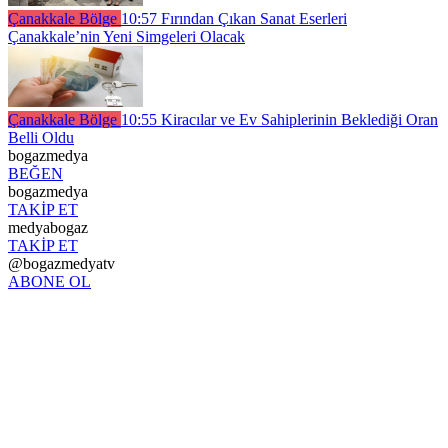
Çanakkale Bölge
10:57
Fırından Çıkan Sanat Eserleri
Çanakkale’nin Yeni Simgeleri Olacak
Çanakkale Bölge
10:55
Kiracılar ve Ev Sahiplerinin Beklediği Oran
Belli Oldu
bogazmedya
BEĞEN
bogazmedya
TAKİP ET
medyabogaz
TAKİP ET
@bogazmedyatv
ABONE OL