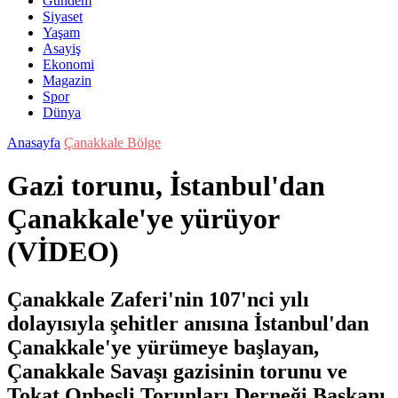
Gündem
Siyaset
Yaşam
Asayiş
Ekonomi
Magazin
Spor
Dünya
Anasayfa
Çanakkale Bölge
Gazi torunu, İstanbul'dan
Çanakkale'ye yürüyor
(VİDEO)
Çanakkale Zaferi'nin 107'nci yılı
dolayısıyla şehitler anısına İstanbul'dan
Çanakkale'ye yürümeye başlayan,
Çanakkale Savaşı gazisinin torunu ve
Tokat Onbeşli Torunları Derneği Başkanı