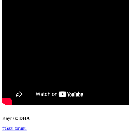
Kaynak:
DHA
#Gazi torunu