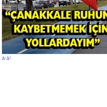
-
+
A
A