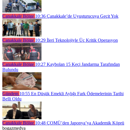
Çanakkale Bölge
10:36
Çanakkale’de Uyuşturucuya Geçit Yok
Çanakkale Bölge
10:29
İleri Teknolojiyle Üç Kritik Operasyon
Çanakkale Bölge
10:27
Kaybolan 15 Keçi Jandarma Tarafından
Bulundu
Gündem
10:55
En Düşük Emekli Aylığı Fark Ödemelerinin Tarihi
Belli Oldu
Çanakkale Bölge
10:48
ÇOMÜ’den Japonya’ya Akademik Köprü
bogazmedya