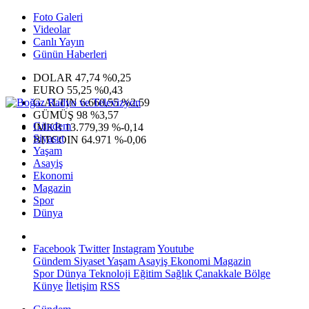
Foto Galeri
Videolar
Canlı Yayın
Günün Haberleri
DOLAR
47,74
%0,25
EURO
55,25
%0,43
G.ALTIN
6.660,55
%2,59
GÜMÜŞ
98
%3,57
Gündem
IMKB
13.779,39
%-0,14
Siyaset
BITCOIN
64.971
%-0,06
Yaşam
Asayiş
Ekonomi
Magazin
Spor
Dünya
Facebook
Twitter
Instagram
Youtube
Gündem
Siyaset
Yaşam
Asayiş
Ekonomi
Magazin
Spor
Dünya
Teknoloji
Eğitim
Sağlık
Çanakkale Bölge
Künye
İletişim
RSS