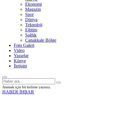
Ekonomi
Magazin
Spor
Dünya
Teknoloji
Eğitim
Sağlık
Çanakkale Bölge
Foto Galeri
Video
Yazarlar
Künye
İletişim
Aramak için bir kelime yazınız.
HABER İHBAR