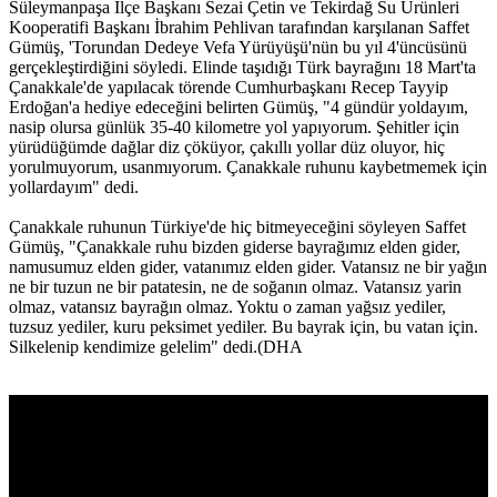
Süleymanpaşa İlçe Başkanı Sezai Çetin ve Tekirdağ Su Ürünleri
Kooperatifi Başkanı İbrahim Pehlivan tarafından karşılanan Saffet
Gümüş, 'Torundan Dedeye Vefa Yürüyüşü'nün bu yıl 4'üncüsünü
gerçekleştirdiğini söyledi. Elinde taşıdığı Türk bayrağını 18 Mart'ta
Çanakkale'de yapılacak törende Cumhurbaşkanı Recep Tayyip
Erdoğan'a hediye edeceğini belirten Gümüş, "4 gündür yoldayım,
nasip olursa günlük 35-40 kilometre yol yapıyorum. Şehitler için
yürüdüğümde dağlar diz çöküyor, çakıllı yollar düz oluyor, hiç
yorulmuyorum, usanmıyorum. Çanakkale ruhunu kaybetmemek için
yollardayım" dedi.
Çanakkale ruhunun Türkiye'de hiç bitmeyeceğini söyleyen Saffet
Gümüş, "Çanakkale ruhu bizden giderse bayrağımız elden gider,
namusumuz elden gider, vatanımız elden gider. Vatansız ne bir yağın
ne bir tuzun ne bir patatesin, ne de soğanın olmaz. Vatansız yarin
olmaz, vatansız bayrağın olmaz. Yoktu o zaman yağsız yediler,
tuzsuz yediler, kuru peksimet yediler. Bu bayrak için, bu vatan için.
Silkelenip kendimize gelelim" dedi.(DHA