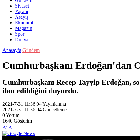
Gündem
Siyaset
Yaşam
Asayiş
Ekonomi
Magazin
Spor
Dünya
Anasayfa
Gündem
Cumhurbaşkanı Erdoğan'dan Orma
Cumhurbaşkanı Recep Tayyip Erdoğan, sosy
ilan edildiğini duyurdu.
2021-7-31 11:36:04
Yayınlanma
2021-7-31 11:36:04
Güncelleme
0
Yorum
1640
Gösterim
-
+
A
A