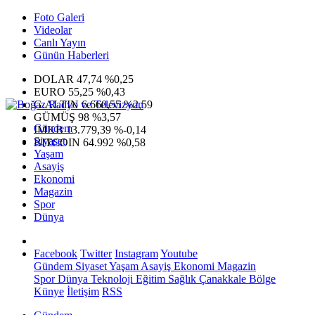
Foto Galeri
Videolar
Canlı Yayın
Günün Haberleri
DOLAR
47,74
%0,25
EURO
55,25
%0,43
G.ALTIN
6.660,55
%2,59
GÜMÜŞ
98
%3,57
Gündem
IMKB
13.779,39
%-0,14
Siyaset
BITCOIN
64.992
%0,58
Yaşam
Asayiş
Ekonomi
Magazin
Spor
Dünya
Facebook
Twitter
Instagram
Youtube
Gündem
Siyaset
Yaşam
Asayiş
Ekonomi
Magazin
Spor
Dünya
Teknoloji
Eğitim
Sağlık
Çanakkale Bölge
Künye
İletişim
RSS