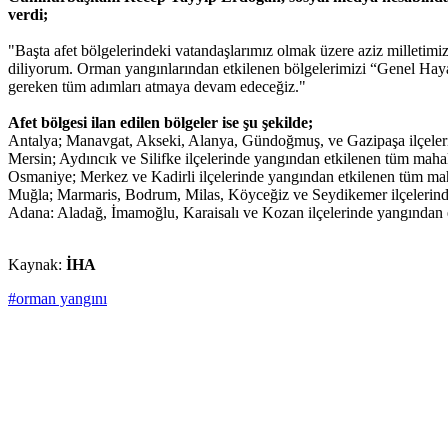
verdi;
"Başta afet bölgelerindeki vatandaşlarımız olmak üzere aziz milletimiz
diliyorum. Orman yangınlarından etkilenen bölgelerimizi “Genel Hayata 
gereken tüm adımları atmaya devam edeceğiz."
Afet bölgesi ilan edilen bölgeler ise şu şekilde;
Antalya; Manavgat, Akseki, Alanya, Gündoğmuş, ve Gazipaşa ilçeleri
Mersin; Aydıncık ve Silifke ilçelerinde yangından etkilenen tüm mahal
Osmaniye; Merkez ve Kadirli ilçelerinde yangından etkilenen tüm mah
Muğla; Marmaris, Bodrum, Milas, Köyceğiz ve Seydikemer ilçelerinde
Adana: Aladağ, İmamoğlu, Karaisalı ve Kozan ilçelerinde yangından e
Kaynak:
İHA
#orman yangını