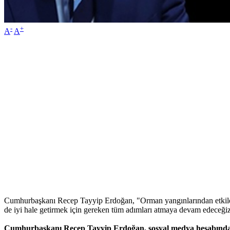
-
+
A
A
Cumhurbaşkanı Recep Tayyip Erdoğan, "Orman yangınlarından etkilenen 
de iyi hale getirmek için gereken tüm adımları atmaya devam edeceğiz
Cumhurbaşkanı Recep Tayyip Erdoğan, sosyal medya hesabından ya