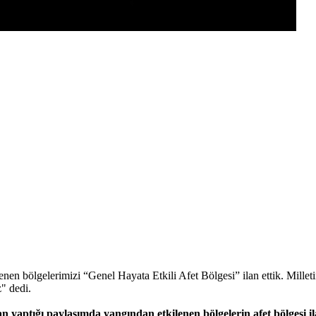
bölgelerimizi “Genel Hayata Etkili Afet Bölgesi” ilan ettik. Milletim
" dedi.
ptığı paylaşımda yangından etkilenen bölgelerin afet bölgesi ila