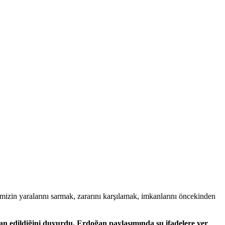
izin yaralarını sarmak, zararını karşılamak, imkanlarını öncekinden
n edildiğini duyurdu. Erdoğan paylaşımında şu ifadelere yer