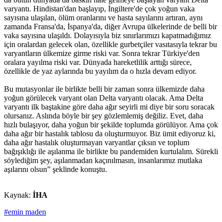
varyantı. Hindistan'dan başlayıp, İngiltere'de çok yoğun vaka
sayısına ulaşılan, ölüm oranlarını ve hasta sayılarını artıran, aynı
zamanda Fransa'da, İspanya'da, diğer Avrupa ülkelerinde de belli bir
vaka sayısına ulaşıldı. Dolayısıyla biz sınırlarımızı kapatmadığımız
için oralardan gelecek olan, özellikle gurbetçiler vasıtasıyla tekrar bu
varyantların ülkemize girme riski var. Sonra tekrar Türkiye'den
oralara yayılma riski var. Dünyada hareketlilik arttığı sürece,
özellikle de yaz aylarında bu yayılım da o hızla devam ediyor.
Bu mutasyonlar ile birlikte belli bir zaman sonra ülkemizde daha
yoğun görülecek varyant olan Delta varyantı olacak. Ama Delta
varyantı ilk baştakine göre daha ağır seyirli mi diye bir soru soracak
olursanız. Aslında böyle bir şey gözlemlemiş değiliz. Evet, daha
hızlı bulaşıyor, daha yoğun bir şekilde toplumda görülüyor. Ama çok
daha ağır bir hastalık tablosu da oluşturmuyor. Biz ümit ediyoruz ki,
daha ağır hastalık oluşturmayan varyantlar çıksın ve toplum
bağışıklığı ile aşılanma ile birlikte bu pandemiden kurtulalım. Sürekli
söylediğim şey, aşılanmadan kaçınılmasın, insanlarımız mutlaka
aşılarını olsun” şeklinde konuştu.
Kaynak:
İHA
#emin maden