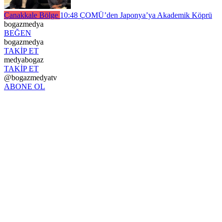
Çanakkale Bölge
10:48
ÇOMÜ’den Japonya’ya Akademik Köprü
bogazmedya
BEĞEN
bogazmedya
TAKİP ET
medyabogaz
TAKİP ET
@bogazmedyatv
ABONE OL