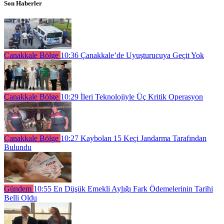
Son Haberler
Çanakkale Bölge
10:36
Çanakkale’de Uyuşturucuya Geçit Yok
Çanakkale Bölge
10:29
İleri Teknolojiyle Üç Kritik Operasyon
Çanakkale Bölge
10:27
Kaybolan 15 Keçi Jandarma Tarafından
Bulundu
Gündem
10:55
En Düşük Emekli Aylığı Fark Ödemelerinin Tarihi
Belli Oldu