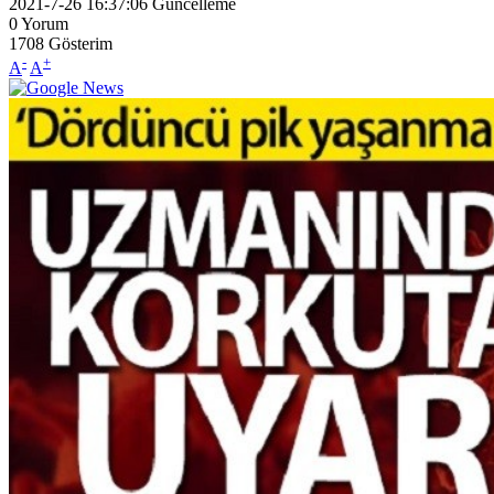
2021-7-26 16:37:06
Güncelleme
0
Yorum
1708
Gösterim
-
+
A
A