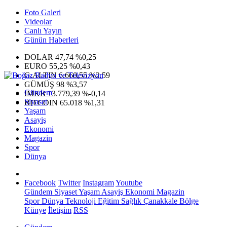
Foto Galeri
Videolar
Canlı Yayın
Günün Haberleri
DOLAR
47,74
%0,25
EURO
55,25
%0,43
G.ALTIN
6.660,55
%2,59
GÜMÜŞ
98
%3,57
Gündem
IMKB
13.779,39
%-0,14
Siyaset
BITCOIN
65.018
%1,31
Yaşam
Asayiş
Ekonomi
Magazin
Spor
Dünya
Facebook
Twitter
Instagram
Youtube
Gündem
Siyaset
Yaşam
Asayiş
Ekonomi
Magazin
Spor
Dünya
Teknoloji
Eğitim
Sağlık
Çanakkale Bölge
Künye
İletişim
RSS