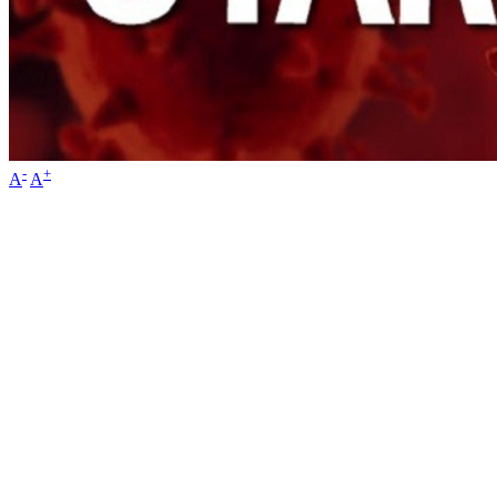
-
+
A
A