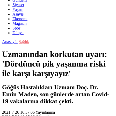
Gündem
Siyaset
Yaşam
Asayiş
Ekonomi
Magazin
Spor
Dünya
Anasayfa
Sağlık
Uzmanından korkutan uyarı:
'Dördüncü pik yaşanma riski
ile karşı karşıyayız'
Göğüs Hastalıkları Uzmanı Doç. Dr.
Emin Maden, son günlerde artan Covid-
19 vakalarına dikkat çekti.
2021-7-26 16:37:06
Yayınlanma