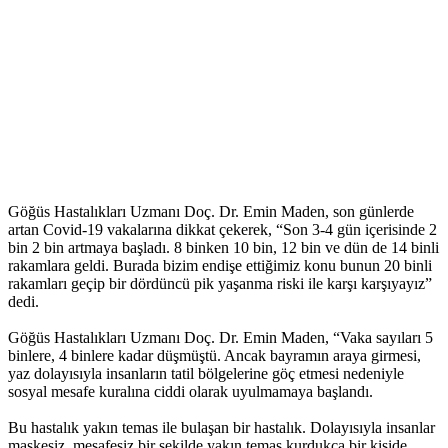
Göğüs Hastalıkları Uzmanı Doç. Dr. Emin Maden, son günlerde
artan Covid-19 vakalarına dikkat çekerek, “Son 3-4 gün içerisinde 2
bin 2 bin artmaya başladı. 8 binken 10 bin, 12 bin ve dün de 14 binli
rakamlara geldi. Burada bizim endişe ettiğimiz konu bunun 20 binli
rakamları geçip bir dördüncü pik yaşanma riski ile karşı karşıyayız”
dedi.
Göğüs Hastalıkları Uzmanı Doç. Dr. Emin Maden, “Vaka sayıları 5
binlere, 4 binlere kadar düşmüştü. Ancak bayramın araya girmesi,
yaz dolayısıyla insanların tatil bölgelerine göç etmesi nedeniyle
sosyal mesafe kuralına ciddi olarak uyulmamaya başlandı.
Bu hastalık yakın temas ile bulaşan bir hastalık. Dolayısıyla insanlar
maskesiz, mesafesiz bir şekilde yakın temas kurdukça bir kişide