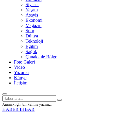
Siyaset
Yaşam
Asayiş
Ekonomi
Magazin
Spor
Dünya
Teknoloji
Eğitim
Sağlık
Çanakkale Bölge
Foto Galeri
Video
Yazarlar
Künye
İletişim
Aramak için bir kelime yazınız.
HABER İHBAR