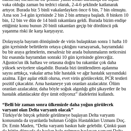
vaka olduğu zaman bu tedrici olarak, 2-4-6 şeklinde katlanarak
artıyor. Burada biz 5 binli vakalardayken önce 6 bin, 7 bin olmuştu.
Ama son 3-4 gün içerisinde 2 bin 2 bin artmaya başladı. 8 binken 10
bin, 12 bin ve dün de 14 binli rakamlara geldi. Burada bizim endişe
ettiğimiz konu bunun 20 binli rakamları geçip bir dördüncü pik
yaşanma riski ile karşı karşıyayız.
Dolayısıyla bayram dönüşünde de virüs bulaştıktan sonra 1 hafta 10
gün içerisinde belirtilerin ortaya çıktığını varsayarsak, bayramdaki
bu bir araya gelmelerin, mesafesiz bir arada bulunmaların neticesini
biz esasında bayramdan sonraki 10 gün içerisinde göreceğiz.
Ağustos'un ilk haftası ve ortasına doğru bu rakamlar çok daha
yüksek seviyelere ulaşabilir. Burada bizi ümitlendiren aşılanma
sayısı arttıkça, vakalar artsa bile hastalık ve ağır hastalık sayısındaki
azalma. Eğer aşılar etkili olursa, evet virüs görülecektir, PCR testleri
pozitif çıkacaktır. Ama hastaneye yatı oranları azalacaktır. Ölüm
oranları azalacaktır, daha böyle soğuk algınlığı gibi şikayetler ile bu
hastalık atlatılacaktır diye ümit ediyoruz” ifadelerini kullandı.
“Belli bir zaman sonra ülkemizde daha yoğun görülecek
varyant olan Delta varyantı olacak”
Türkiye'de birçok şehirde görülmeye başlayan Delta varyantı
konusunda da uyarılarda bulunan Göğüs Hastalıkları Uzmanı Doç.
Dr. Emin Maden, “Delta varyantı baskın hale gelebilir. Çünkü şuan
da bütün dünyada da baskın hale gelmeye başlayan varyant Delta