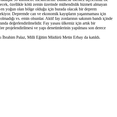
ecek, özellikle kötü zemin üzerinde mühendislik hizmeti almayan
n en yoğun olan bölge olduğu için burada olacak bir deprem
erekiyor. Depremde can ve ekonomik kayıpların yaşanmaması için
 olmadığı vs. emin olsunlar. Aktif fay zonlarının sakınım bandı içinde
nda değerlendirilmelidir. Fay yasası ülkemiz için artık bir
göre projelendirilmesi ve yapı denetimlerinin yapılması son derece
brahim Palaz, Milli Eğitim Müdürü Metin Erbay da katıldı.