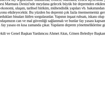
lçesi Marmara Denizi'nde meydana gelecek büyük bir depremden etkilen
 ekonomi, ulaşım, tarihsel birikim, mühendislik yapıları vb. bakımında
ilyonu etkileyecektir. Bu yüzden bu depremi çok fazla önemsememiz g
kları binaları lütfen sorgulasınlar. Yapının inşaat ruhsatı, iskanı olup
andaşımızın can ve mal güvenliği sağlanmalı ve bunlar fay yasası kapsamı
rım fay yasası en kısa zamanda çıkar. Yapıların deprem yönetmeliklerine 
li ve Genel Başkan Yardımcısı Ahmet Akın, Gönen Belediye Başkanı İ