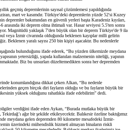
llık geçmiş depremlerinin sayısal çözümlemesi yapıldığında
ziran, mart ve kasımdır. Türkiye'deki depremlerin yüzde 52'si Kuzey
 depremler bakımından en güvenli yerleri başta Karadeniz kıyıları,
arasında iki deprem olma ihtimali var. Hasar seviyesi 5.5'ten sonra
ıyor. Magnitüdü yaklaşık 7'den büyük olan bir deprem Türkiye'de 9 ila
nbul veya İzmir civarında olduğunda beklenen kayıplar milli gelirin
z. Beklenen yaralı sayısı 250 bin kişiyi aşacaktır. Bu nedenlerle
kuşağında bulunduğunu ifade ederek, “Bu yüzden ülkemizde meydana
apısının yetersizliği, yapıda kullanılan malzemenin niteliği, yapının
klanmaktadır. Biz bu unsurları düzeltemedikten sonra her depremden
üzerinde konumlandığına dikkat çeken Alkan, “Bu nedenle
lelerinden geçen birçok diri fayların olduğu ve bu fayların büyük bir
sinin yüksek olduğunu rahatlıkla ifade edebilirim” dedi.
ilgiler verdiğini ifade eden Aykan, “Burada mutlaka büyük bir
 Tekirdağ’ı ağır bir şekilde etkileyecektir. Balıkesir özeline baktığımız
zi'nde meydana gelen depremden 80 kilometre mesafedeki İzmir-
zemin üzerindeki mühendislik hizmeti almayan binaların riskli
laşık 50 kilometre mesafededir. Balıkesir merkez ilçelerimiz ise