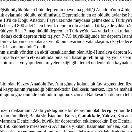
şik büyüklükte 51 bin depremin meydana geldiği Anadolu'nun 4 bin yı
ık aylarında olduğu görülmüştür. Depremlerin en az olduğu aylar ise ha
 13'ü de Doğu Anadolu Fayı üzerinde meydana gelmektedir. Türkiye'nin
er yıl 800 adet 5'ten büyük deprem olmaktadır. Türkiye'de yılda 5.5-6 
lüyor. 6 ila 7 magnitüdlü depremler Türkiye'de 3-4 yılda bir tekrarlan
ar dolar) ciddi deprem riski taşıyor. 7-7.5 büyüklüğünde bir deprem İsta
 bin ev tamamen yıkılacak ve 50 bin civarında vatandaşımızı kaybedeceği
ak hazırlanmalıdır" dedi.
nın sismik yönden en aktif kuşaklarından olan Alp-Himalaya deprem 
da deprem etkisi altında binaların hasar görebilirliği taşıyıcı sistem y
rine oturması ve yapı denetim yetersizliği gibi temel nedenlerden kayna
dan biri olan Kuzey Anadolu Fayı’nın güney koluna ait fay segmentleri 
l kayıplarının yaşandığı bilinmektedir. Balıkesir, merkez, ilçe ve mahal
duğunu göz önünde bulundurduğumuz zaman Balıkesir’in deprem tehlike
in üzeri maksimum 7.6 büyüklüğünde bir depremin olabileceği yönünde b
an tüm illeri; Balıkesir, İstanbul, Bursa,
Çanakkale
, Yalova, Kocaeli,
iz, Marmara Denizi'ndeki büyük bir depremden etkilenecektir. Ege Deni
 150 kilometre mesafedeki Avcılar'da yıkılan, hasar alan binalar, kötü 
bilecek fay segmentine Bandırma, Gönen, Marmara, Erdek ilçelerimiz yak