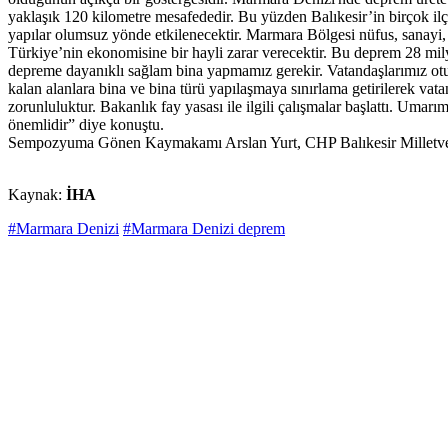
yaklaşık 120 kilometre mesafededir. Bu yüzden Balıkesir’in birçok i
yapılar olumsuz yönde etkilenecektir. Marmara Bölgesi nüfus, sanayi,
Türkiye’nin ekonomisine bir hayli zarar verecektir. Bu deprem 28 m
depreme dayanıklı sağlam bina yapmamız gerekir. Vatandaşlarımız oturdu
kalan alanlara bina ve bina türü yapılaşmaya sınırlama getirilerek vat
zorunluluktur. Bakanlık fay yasası ile ilgili çalışmalar başlattı. Uma
önemlidir” diye konuştu.
Sempozyuma Gönen Kaymakamı Arslan Yurt, CHP Balıkesir Milletveki
Kaynak:
İHA
#Marmara Denizi
#Marmara Denizi deprem