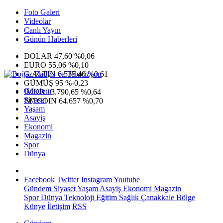
Foto Galeri
Videolar
Canlı Yayın
Günün Haberleri
DOLAR
47,60
%0,06
EURO
55,06
%0,10
G.ALTIN
6.535,40
%0,61
GÜMÜŞ
95
%-0,23
Gündem
IMKB
13.790,65
%0,64
Siyaset
BITCOIN
64.657
%0,70
Yaşam
Asayiş
Ekonomi
Magazin
Spor
Dünya
Facebook
Twitter
Instagram
Youtube
Gündem
Siyaset
Yaşam
Asayiş
Ekonomi
Magazin
Spor
Dünya
Teknoloji
Eğitim
Sağlık
Çanakkale Bölge
Künye
İletişim
RSS