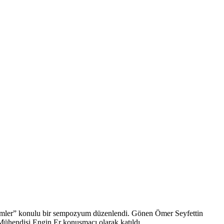
emler” konulu bir sempozyum düzenlendi. Gönen Ömer Seyfettin
ühendisi Engin Er konuşmacı olarak katıldı.