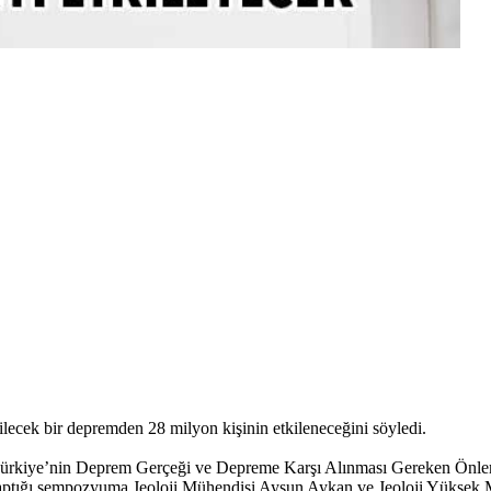
cek bir depremden 28 milyon kişinin etkileneceğini söyledi.
i, Türkiye’nin Deprem Gerçeği ve Depreme Karşı Alınması Gereken Önl
aptığı sempozyuma Jeoloji Mühendisi Aysun Aykan ve Jeoloji Yüksek M