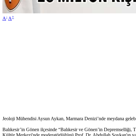
-
+
A
A
Jeoloji Mühendisi Aysun Aykan, Marmara Denizi’nde meydana gelebile
Balıkesir’in Gönen ilçesinde “Balıkesir ve Gönen’in Depremselliğ
Kültür Merkezi'nde moderatörlüğünü Prof. Dr. Abdullah Soykan'ın y