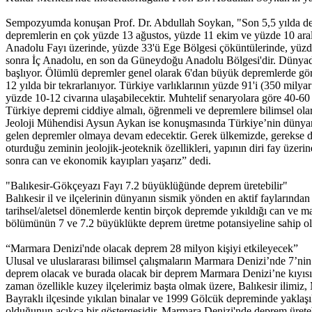
Sempozyumda konuşan Prof. Dr. Abdullah Soykan, "Son 5,5 yılda deği
depremlerin en çok yüzde 13 ağustos, yüzde 11 ekim ve yüzde 10 aral
Anadolu Fayı üzerinde, yüzde 33'ü Ege Bölgesi çöküntülerinde, yüzde
sonra İç Anadolu, en son da Güneydoğu Anadolu Bölgesi'dir. Dünyada h
başlıyor. Ölümlü depremler genel olarak 6'dan büyük depremlerde görü
12 yılda bir tekrarlanıyor. Türkiye varlıklarının yüzde 91'i (350 mily
yüzde 10-12 civarına ulaşabilecektir. Muhtelif senaryolara göre 40-60
Türkiye depremi ciddiye almalı, öğrenmeli ve depremlere bilimsel olar
Jeoloji Mühendisi Aysun Aykan ise konuşmasında Türkiye’nin dünya
gelen depremler olmaya devam edecektir. Gerek ülkemizde, gerekse dünya
oturduğu zeminin jeolojik-jeoteknik özellikleri, yapının diri fay üze
sonra can ve ekonomik kayıpları yaşarız” dedi.
"Balıkesir-Gökçeyazı Fayı 7.2 büyüklüğünde deprem üretebilir"
Balıkesir il ve ilçelerinin dünyanın sismik yönden en aktif fayların
tarihsel/aletsel dönemlerde kentin birçok depremde yıkıldığı can ve ma
bölümünün 7 ve 7.2 büyüklükte deprem üretme potansiyeline sahip ol
“Marmara Denizi'nde olacak deprem 28 milyon kişiyi etkileyecek”
Ulusal ve uluslararası bilimsel çalışmaların Marmara Denizi’nde 7’n
deprem olacak ve burada olacak bir deprem Marmara Denizi’ne kıyısı ol
zaman özellikle kuzey ilçelerimiz başta olmak üzere, Balıkesir ilim
Bayraklı ilçesinde yıkılan binalar ve 1999 Gölcük depreminde yaklaşık
olduğunun açıkça bir göstergesidir. Marmara Denizi'nde deprem ürete