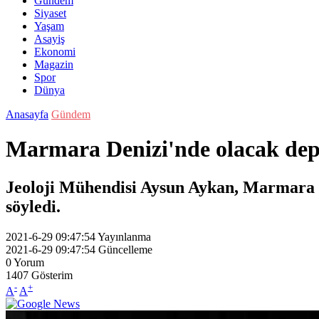
Gündem
Siyaset
Yaşam
Asayiş
Ekonomi
Magazin
Spor
Dünya
Anasayfa
Gündem
Marmara Denizi'nde olacak depr
Jeoloji Mühendisi Aysun Aykan, Marmara D
söyledi.
2021-6-29 09:47:54
Yayınlanma
2021-6-29 09:47:54
Güncelleme
0
Yorum
1407
Gösterim
-
+
A
A