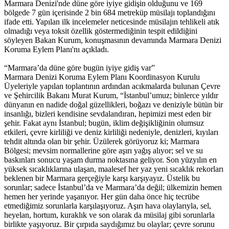
Marmara Denizi'nde düne göre iyiye gidişin olduğunu ve 169
bölgede 7 gün içerisinde 2 bin 684 metreküp müsilajı toplandığını
ifade etti. Yapılan ilk incelemeler neticesinde müsilajın tehlikeli atık
olmadığı veya toksit özellik göstermediğinin tespit edildiğini
söyleyen Bakan Kurum, konuşmasının devamında Marmara Denizi
Koruma Eylem Planı'nı açıkladı.
“Marmara’da düne göre bugün iyiye gidiş var”
Marmara Denizi Koruma Eylem Planı Koordinasyon Kurulu
Üyeleriyle yapılan toplantının ardından acıkmalarda bulunan Çevre
ve Şehircilik Bakanı Murat Kurum, “İstanbul’umuz; binlerce yıldır
dünyanın en nadide doğal güzellikleri, boğazı ve deniziyle bütün bir
insanlığı, bizleri kendisine sevdalandıran, hepimizi mest eden bir
şehir. Fakat aynı İstanbul; bugün, iklim değişikliğinin olumsuz
etkileri, çevre kirliliği ve deniz kirliliği nedeniyle, denizleri, kıyıları
tehdit altında olan bir şehir. Üzülerek görüyoruz ki; Marmara
Bölgesi; mevsim normallerine göre aşırı yağış alıyor; sel ve su
baskınları sonucu yaşam durma noktasına geliyor. Son yüzyılın en
yüksek sıcaklıklarına ulaşan, maalesef her yaz yeni sıcaklık rekorları
beklenen bir Marmara gerçeğiyle karşı karşıyayız. Üstelik bu
sorunlar; sadece İstanbul’da ve Marmara’da değil; ülkemizin hemen
hemen her yerinde yaşanıyor. Her gün daha önce hiç tecrübe
etmediğimiz sorunlarla karşılaşıyoruz. Aşırı hava olaylarıyla, sel,
heyelan, hortum, kuraklık ve son olarak da müsilaj gibi sorunlarla
birlikte yaşıyoruz. Bir çırpıda saydığımız bu olaylar; çevre sorunu