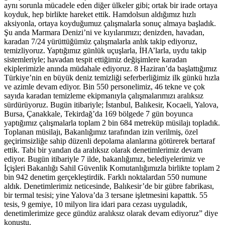
aynı sorunla mücadele eden diğer ülkeler gibi; ortak bir irade ortaya
koyduk, hep birlikte hareket ettik. Hamdolsun aldığımız hızlı
aksiyonla, ortaya koyduğumuz çalışmalarla sonuç almaya başladık.
Şu anda Marmara Denizi’ni ve kıyılarımızı; denizden, havadan,
karadan 7/24 yürüttüğümüz çalışmalarla anlık takip ediyoruz,
temizliyoruz. Yaptığımız günlük uçuşlarla, İHA’larla, uydu takip
sistemleriyle; havadan tespit ettiğimiz değişimlere karadan
ekiplerimizle anında müdahale ediyoruz. 8 Haziran’da başlattığımız
Türkiye’nin en büyük deniz temizliği seferberliğimiz ilk günkü hızla
ve azimle devam ediyor. Bin 550 personelimiz, 46 tekne ve çok
sayıda karadan temizleme ekipmanıyla çalışmalarımızı aralıksız
sürdürüyoruz. Bugün itibariyle; İstanbul, Balıkesir, Kocaeli, Yalova,
Bursa, Çanakkale, Tekirdağ’da 169 bölgede 7 gün boyunca
yaptığımız çalışmalarla toplam 2 bin 684 metreküp müsilajı topladık.
Toplanan müsilajı, Bakanlığımız tarafından izin verilmiş, özel
geçirimsizliğe sahip düzenli depolama alanlarına götürerek bertaraf
ettik. Tabi bir yandan da aralıksız olarak denetimlerimiz devam
ediyor. Bugün itibariyle 7 ilde, bakanlığımız, belediyelerimiz ve
İçişleri Bakanlığı Sahil Güvenlik Komutanlığımızla birlikte toplam 2
bin 942 denetim gerçekleştirdik. Farklı noktalardan 550 numune
aldık. Denetimlerimiz neticesinde, Balıkesir’de bir gübre fabrikası,
bir termal tesisi; yine Yalova’da 3 tersane işletmesini kapattık. 55
tesis, 9 gemiye, 10 milyon lira idari para cezası uyguladık,
denetimlerimize gece gündüz aralıksız olarak devam ediyoruz” diye
konuştu.