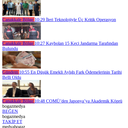
Çanakkale Bölge
10:29
İleri Teknolojiyle Üç Kritik Operasyon
Çanakkale Bölge
10:27
Kaybolan 15 Keçi Jandarma Tarafından
Bulundu
Gündem
10:55
En Düşük Emekli Aylığı Fark Ödemelerinin Tarihi
Belli Oldu
Çanakkale Bölge
10:48
ÇOMÜ’den Japonya’ya Akademik Köprü
bogazmedya
BEĞEN
bogazmedya
TAKİP ET
medyabogaz