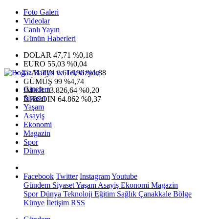
Foto Galeri
Videolar
Canlı Yayın
Günün Haberleri
DOLAR
47,71
%0,18
EURO
55,03
%0,04
G.ALTIN
6.614,96
%1,88
GÜMÜŞ
99
%4,74
Gündem
IMKB
13.826,64
%0,20
Siyaset
BITCOIN
64.862
%0,37
Yaşam
Asayiş
Ekonomi
Magazin
Spor
Dünya
Facebook
Twitter
Instagram
Youtube
Gündem
Siyaset
Yaşam
Asayiş
Ekonomi
Magazin
Spor
Dünya
Teknoloji
Eğitim
Sağlık
Çanakkale Bölge
Künye
İletişim
RSS