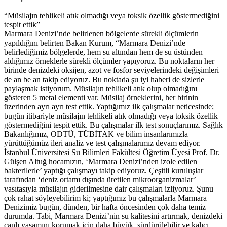
“Müsilajın tehlikeli atık olmadığı veya toksik özellik göstermediğini
tespit ettik”
Marmara Denizi’nde belirlenen bölgelerde sürekli ölçümlerin
yapıldığını belirten Bakan Kurum, “Marmara Denizi’nde
belirlediğimiz bölgelerde, hem su altından hem de su üstünden
aldığımız örneklerle sürekli ölçümler yapıyoruz. Bu noktaların her
birinde denizdeki oksijen, azot ve fosfor seviyelerindeki değişimleri
de an be an takip ediyoruz. Bu noktada şu iyi haberi de sizlerle
paylaşmak istiyorum. Müsilajın tehlikeli atık olup olmadığını
gösteren 5 metal elementi var. Müsilaj örneklerini, her birinin
üzerinden ayrı ayrı test ettik. Yaptığımız ilk çalışmalar neticesinde;
bugün itibariyle müsilajın tehlikeli atık olmadığı veya toksik özellik
göstermediğini tespit ettik. Bu çalışmalar ilk test sonuçlarımız. Sağlık
Bakanlığımız, ODTÜ, TÜBİTAK ve bilim insanlarımızla
yürüttüğümüz ileri analiz ve test çalışmalarımız devam ediyor.
İstanbul Üniversitesi Su Bilimleri Fakültesi Öğretim Üyesi Prof. Dr.
Gülşen Altuğ hocamızın, ‘Marmara Denizi’nden izole edilen
bakterilerle’ yaptığı çalışmayı takip ediyoruz. Çeşitli kuruluşlar
tarafından ‘deniz ortamı dışında üretilen mikroorganizmalar’
vasıtasıyla müsilajın giderilmesine dair çalışmaları izliyoruz. Şunu
çok rahat söyleyebilirim ki; yaptığımız bu çalışmalarla Marmara
Denizimiz bugün, dünden, bir hafta öncesinden çok daha temiz
durumda. Tabi, Marmara Denizi’nin su kalitesini artırmak, denizdeki
canlı yaşamını korumak için daha büyük, sürdürülebilir ve kalıcı