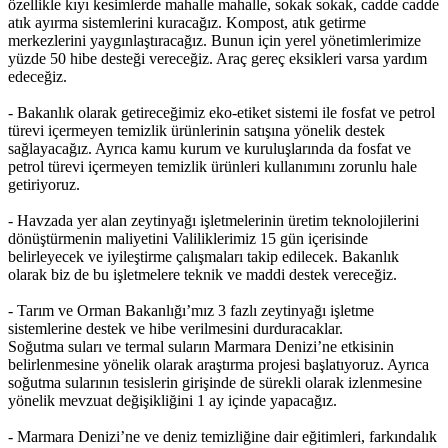
özellikle kıyı kesimlerde mahalle mahalle, sokak sokak, cadde cadde
atık ayırma sistemlerini kuracağız. Kompost, atık getirme
merkezlerini yaygınlaştıracağız. Bunun için yerel yönetimlerimize
yüzde 50 hibe desteği vereceğiz. Araç gereç eksikleri varsa yardım
edeceğiz.
- Bakanlık olarak getireceğimiz eko-etiket sistemi ile fosfat ve petrol
türevi içermeyen temizlik ürünlerinin satışına yönelik destek
sağlayacağız. Ayrıca kamu kurum ve kuruluşlarında da fosfat ve
petrol türevi içermeyen temizlik ürünleri kullanımını zorunlu hale
getiriyoruz.
- Havzada yer alan zeytinyağı işletmelerinin üretim teknolojilerini
dönüştürmenin maliyetini Valiliklerimiz 15 gün içerisinde
belirleyecek ve iyileştirme çalışmaları takip edilecek. Bakanlık
olarak biz de bu işletmelere teknik ve maddi destek vereceğiz.
- Tarım ve Orman Bakanlığı’mız 3 fazlı zeytinyağı işletme
sistemlerine destek ve hibe verilmesini durduracaklar.
Soğutma suları ve termal suların Marmara Denizi’ne etkisinin
belirlenmesine yönelik olarak araştırma projesi başlatıyoruz. Ayrıca
soğutma sularının tesislerin girişinde de sürekli olarak izlenmesine
yönelik mevzuat değişikliğini 1 ay içinde yapacağız.
- Marmara Denizi’ne ve deniz temizliğine dair eğitimleri, farkındalık