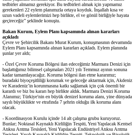
tedbirler almamız gerekiyor. Bu tedbirleri almak için yapmamız
gerekenleri 22 eylem planımızla ortaya koyduk. İnşallah kısa ve
uzun vadeli eylemlerimizi hep birlikte, el ve gönül birliğiyle hayata
geçireceğiz” şeklinde konuştu.
Bakan Kurum, Eylem Planı kapsamında alınan kararları
açıkladı
Çevre ve Şehircilik Bakanı Murat Kurum, konuşmasının devamında
Eylem Planı kapsamında alınan kararları açıkladı. Eylem planında
şunlar yer aldı;
- Özel Çevre Koruma Bölgesi ilan edeceğimiz Marmara Denizi için
başlattığımız bilimsel çalışmaları 2021 yılı Temmuz ayının sonuna
kadar tamamlayacağız. Koruma bölgesi ilan etme kararımız;
buradaki biyoçeşitliliği korumak ve geleceğe aktarmak için, Akdeniz
ve Karadeniz’in korunmasına katkı sağlamak için çok önemli bir
karardı ve biz bu kararı hep birlikte aldık. Marmara Denizi Koruma
Alanımız; Türkiye'nin en büyük denizel koruma alanı, yine dünyada
sayılı büyüklükte ve etrafında 7 şehrin olduğu ilk koruma alanı
olacak.
- Koordinasyon Kurulu içinde 14 alt çalışma grubu kuruyoruz.
Bunlar; Noktasal Kaynaklı Kirliliğin Tespiti, Yeni Yapılacak Kentsel
Atıksu Arıtma Tesisleri, Yeni Yapılacak Endüstriyel Atıksu Arıtma
Tesisleri, Yayılı Kaynaklı Kirliliğin Tespiti, Teknolojik ve Biyolojik