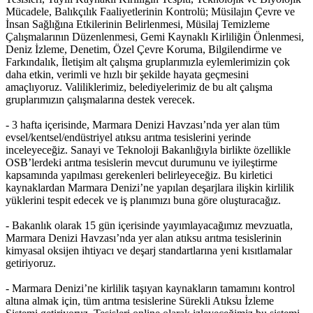
Mücadele, Balıkçılık Faaliyetlerinin Kontrolü; Müsilajın Çevre ve
İnsan Sağlığına Etkilerinin Belirlenmesi, Müsilaj Temizleme
Çalışmalarının Düzenlenmesi, Gemi Kaynaklı Kirliliğin Önlenmesi,
Deniz İzleme, Denetim, Özel Çevre Koruma, Bilgilendirme ve
Farkındalık, İletişim alt çalışma gruplarımızla eylemlerimizin çok
daha etkin, verimli ve hızlı bir şekilde hayata geçmesini
amaçlıyoruz. Valiliklerimiz, belediyelerimiz de bu alt çalışma
gruplarımızın çalışmalarına destek verecek.
- 3 hafta içerisinde, Marmara Denizi Havzası’nda yer alan tüm
evsel/kentsel/endüstriyel atıksu arıtma tesislerini yerinde
inceleyeceğiz. Sanayi ve Teknoloji Bakanlığıyla birlikte özellikle
OSB’lerdeki arıtma tesislerin mevcut durumunu ve iyileştirme
kapsamında yapılması gerekenleri belirleyeceğiz. Bu kirletici
kaynaklardan Marmara Denizi’ne yapılan deşarjlara ilişkin kirlilik
yüklerini tespit edecek ve iş planımızı buna göre oluşturacağız.
- Bakanlık olarak 15 gün içerisinde yayımlayacağımız mevzuatla,
Marmara Denizi Havzası’nda yer alan atıksu arıtma tesislerinin
kimyasal oksijen ihtiyacı ve deşarj standartlarına yeni kısıtlamalar
getiriyoruz.
- Marmara Denizi’ne kirlilik taşıyan kaynakların tamamını kontrol
altına almak için, tüm arıtma tesislerine Sürekli Atıksu İzleme