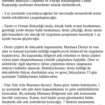
önlemek amacıyla Ulaştırma ve Altyapı Bakanlığımız Liman
Başkanlığı tarafından denetimler artarak sürdürülecek.
- 3 ay içerisinde yayımlayacağımız bir mevzuatla tersanelerde temiz
üretim tekniklerini yaygınlaştıracağız.
- Tarım ve Orman Bakanlığı’mızla, küçük balık avının kısıtlanması,
gerektiği yerde denize balık bırakılması, deniz çiftçiliği, deniz tarımı
gibi hususların yer alacağı bir uygulama programını hazırlayıp 1 ay
içinde hayata geçireceğiz.
- Deniz çöpleri ile mücadele kapsamında; Marmara Denizi’ni esas
alan ve karasal kaynaklı kirliliği engelleyecek bütüncül bir uygulama
başlatıyoruz. Bu kapsamda; bölgesel atık yönetimi ve deniz çöpleri
eylem planı oluşturulmasına yönelik çalışmalara başladık. Dere ve
nehirlerde; ilgili idarelerce deniz çöplerinin denize ulaşmasını
önleyici tedbirler alınacak. Belediyelerimiz; deniz kirliliği ile
mücadelede ihtiyaç duydukları araç ve gereç ihtiyaçlarını 15 gün
içerisinde Valiliklerimize bildirecekler.
- Yine Sıfır Atık Marmara diyoruz. Buna göre; bütün belediyeler, 1
ay içerisinde sıfır atık daire başkanlıklarını ve şube müdürlüklerini
kuracaklar. Bu noktada Marmara Bölgesine sıfır atık konusunda
öncelik veriyoruz. Kamu, özel hiçbir ayrım gözetmeden bütün
binalarda sıfır atık sistemlerini kuracağız. 7 ilimizin tamamında,