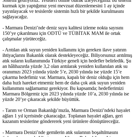
Sistemi getiriyoruz. Tesisleri online olarak izleyeceğimiz bu sistemi
kurmak için yaptığımız yeni mevzuat düzenlemesini 1 ay içinde
yayınlayacak ve tesislerde sistemin hızlı bir şekilde kurulmasını
sağlayacağız.
- Marmara Denizi’nde deniz suyu kalitesi izleme nokta sayısını
150’ye çıkarılması için ODTÜ ve TÜBİTAK MAM ile ortak
çalışmalar yürüteceğiz.
- Arıtılan atık suyun yeniden kullanımı için gereken ilave yatırım
ihtiyaçlarını Bakanlık olarak destekleyeceğiz. Biliyorsunuz arıtılmış
atık suların kullanımında Türkiye geneli için hedefler belirledik. Şu
an hâlihazırda yüzde 3,2 olan arıtılarak yeniden kullanılan atık su
oranımızı 2023 yılında yüzde 5’e, 2030 yılında ise yüzde 15’e
çıkarma hedefimiz var. Marmara, kapalı bir deniz olduğu için hem
daha hızlı hareket etmemiz hem de daha çok atık suyun yeniden
kullanımını sağlamamız gerekiyor. Bu kapsamda; hedeflerimizi
Marmara Bölgemiz için 2023 yılında yüzde 10’a, 2030 yılında ise
yüzde 20’ye çıkaracak şekilde büyüttük.
- Tarım ve Orman Bakanlığı’mızla, Marmara Denizi’ndeki hayalet
ağları 1 yıl içerisinde çıkaracağız. Toplanan hayalet ağları, geri
kazanım tesislerine göndererek yeni ürünlere dönüştüreceğiz.
- Marmara Denizi’nde gemilerin atık sularının boşaltılmasını