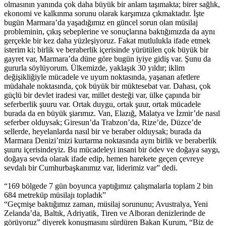
olmasının yanında çok daha büyük bir anlam taşımakta; birer sağlık,
ekonomi ve kalkınma sorunu olarak karşımıza çıkmaktadır. İşte
bugün Marmara’da yaşadığımız en güncel sorun olan müsilaj
probleminin, çıkış sebeplerine ve sonuçlarına baktığımızda da aynı
gerçekle bir kez daha yüzleşiyoruz. Fakat mutlulukla ifade etmek
isterim ki; birlik ve beraberlik içerisinde yürütülen çok büyük bir
gayret var, Marmara’da düne göre bugün iyiye gidiş var. Şunu da
gururla söylüyorum. Ülkemizde, yaklaşık 30 yıldır; iklim
değişikliğiyle mücadele ve uyum noktasında, yaşanan afetlere
müdahale noktasında, çok büyük bir müktesebat var. Dahası, çok
güçlü bir devlet iradesi var, millet desteği var, ülke çapında bir
seferberlik şuuru var. Ortak duygu, ortak şuur, ortak mücadele
burada da en büyük şiarımız. Van, Elazığ, Malatya ve İzmir’de nasıl
seferber olduysak; Giresun’da Trabzon’da, Rize’de, Düzce’de
sellerde, heyelanlarda nasıl bir ve beraber olduysak; burada da
Marmara Denizi’mizi kurtarma noktasında aynı birlik ve beraberlik
şuuru içerisindeyiz. Bu mücadeleyi insani bir ödev ve doğaya saygı,
doğaya sevda olarak ifade edip, hemen harekete geçen çevreye
sevdalı bir Cumhurbaşkanımız var, liderimiz var” dedi.
“169 bölgede 7 gün boyunca yaptığımız çalışmalarla toplam 2 bin
684 metreküp müsilajı topladık”
“Geçmişe baktığımız zaman, müsilaj sorununu; Avustralya, Yeni
Zelanda’da, Baltık, Adriyatik, Tiren ve Alboran denizlerinde de
görüyoruz” diyerek konuşmasını sürdüren Bakan Kurum, “Biz de