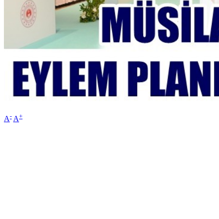
-
+
A
A