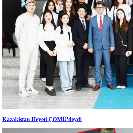
Kazakistan Heyeti ÇOMÜ’deydi