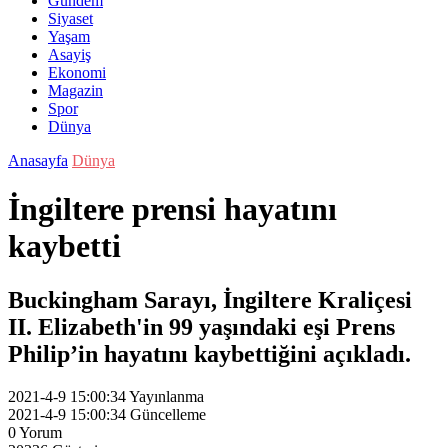
Gündem
Siyaset
Yaşam
Asayiş
Ekonomi
Magazin
Spor
Dünya
Anasayfa
Dünya
İngiltere prensi hayatını
kaybetti
Buckingham Sarayı, İngiltere Kraliçesi
II. Elizabeth'in 99 yaşındaki eşi Prens
Philip’in hayatını kaybettiğini açıkladı.
2021-4-9 15:00:34
Yayınlanma
2021-4-9 15:00:34
Güncelleme
0
Yorum