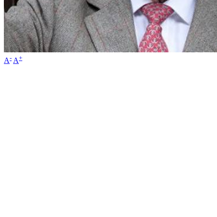
-
+
A
A