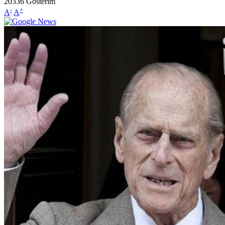
20336
Gösterim
-
+
A
A