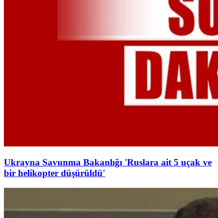
Ukrayna Savunma Bakanlığı 'Ruslara ait 5 uçak ve
bir helikopter düşürüldü'