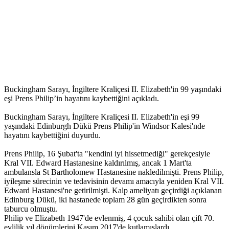
Buckingham Sarayı, İngiltere Kraliçesi II. Elizabeth'in 99 yaşındaki
eşi Prens Philip’in hayatını kaybettiğini açıkladı.
Buckingham Sarayı, İngiltere Kraliçesi II. Elizabeth'in eşi 99
yaşındaki Edinburgh Dükü Prens Philip'in Windsor Kalesi'nde
hayatını kaybettiğini duyurdu.
Prens Philip, 16 Şubat'ta "kendini iyi hissetmediği" gerekçesiyle
Kral VII. Edward Hastanesine kaldırılmış, ancak 1 Mart'ta
ambulansla St Bartholomew Hastanesine nakledilmişti. Prens Philip,
iyileşme sürecinin ve tedavisinin devamı amacıyla yeniden Kral VII.
Edward Hastanesi'ne getirilmişti. Kalp ameliyatı geçirdiği açıklanan
Edinburg Dükü, iki hastanede toplam 28 gün geçirdikten sonra
taburcu olmuştu.
Philip ve Elizabeth 1947'de evlenmiş, 4 çocuk sahibi olan çift 70.
evlilik yıl dönümlerini Kasım 2017'de kutlamışlardı.