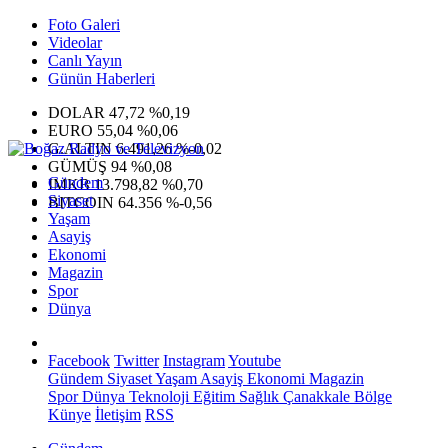
Foto Galeri
Videolar
Canlı Yayın
Günün Haberleri
DOLAR
47,72
%0,19
EURO
55,04
%0,06
G.ALTIN
6.491,26
%-0,02
GÜMÜŞ
94
%0,08
Gündem
IMKB
13.798,82
%0,70
Siyaset
BITCOIN
64.356
%-0,56
Yaşam
Asayiş
Ekonomi
Magazin
Spor
Dünya
Facebook
Twitter
Instagram
Youtube
Gündem
Siyaset
Yaşam
Asayiş
Ekonomi
Magazin
Spor
Dünya
Teknoloji
Eğitim
Sağlık
Çanakkale Bölge
Künye
İletişim
RSS