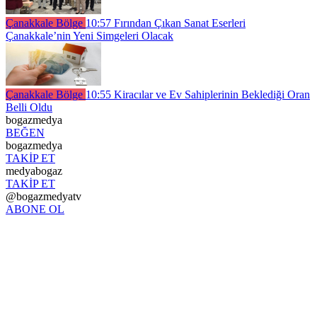
Çanakkale Bölge
10:57
Fırından Çıkan Sanat Eserleri
Çanakkale’nin Yeni Simgeleri Olacak
Çanakkale Bölge
10:55
Kiracılar ve Ev Sahiplerinin Beklediği Oran
Belli Oldu
bogazmedya
BEĞEN
bogazmedya
TAKİP ET
medyabogaz
TAKİP ET
@bogazmedyatv
ABONE OL