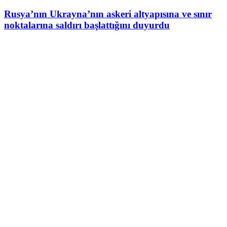
Rusya’nın Ukrayna’nın askeri altyapısına ve sınır
noktalarına saldırı başlattığını duyurdu