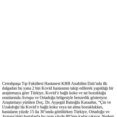
Cerrahpaşa Tıp Fakültesi Hastanesi KBB Anabilim Dalı’nda ilk
dalgadan bu yana 2 bin Kovid hastasının takip edilerek yapıldığı bir
araştırmaya göre Türkiye, Kovid’e bağlı koku ve tat bozukluğu
oranlarında Avrupa ve Ortadoğu bölgesiyle benzerlik gösteriyor.
Araştırmayı yürüten Doç. Dr. Ayşegül Batıoğlu Karaaltın, “Çin ve
Uzakdoğu’da Kovid’e bağlı koku veya tat alma bozuklukları,
hastaların yüzde 15 ila 30’unda görülürken Türkiye, Ortadoğu ve
Avrupa’daki hastalarda bu oran yüzde 80’lere kadar çıkıyor. Nedeni