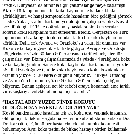
istedik. Dünyadan da bununla ilgili çalışmalar gelmeye başlamıştı.
Biz de Türk toplumunda bu koku kaybının ne kadar sıklıkla
görüldüğünü ve hangi semptomlarla hastaların bize geldiğini görmek
istedik. Yaklaşık 2 bin hastanın yer aldığı bir çalışma yaptık. Kovid
pozitif olduğu PCR ile doğrulanmış hastalara birtakım sorular
sorarak koku kayıplarını tarif etmelerini istedik. Gerçekten de Türk
toplumunda Uzakdoğu toplumundan farklı bir koku kaybı oranı
görüldü. Daha çok Avrupa ve Ortadoğu'ya yakın bir oranımız var.
Koku ve tat kaybı genellikle birlikte gidiyor. Avrupa ve Ortadoğu
bölgelerinde yüzde 30’larla 80’ler arasında tarif edilmiş literatür
çalışmaları var. Bizim çalışmalarımızda da yüzde 44 aralığında koku
ve tat kaybı görüldü. Sadece koku kaybı olan hasta oranı ise yüzde
36 idi. Uzakdoğu ve Çin’de koku kaybı ya da koku bozuklukları
oranının yüzde 15-30'larda olduğunu biliyoruz. Türkiye, Ortadoğu
ve Avrupa’da bu oranın yüzde 60, hatta 80’lere kadar çıktığını
biliyoruz. Bunun açıkçası net bir sebebi ortaya konamadı ama farklı
virüs suşlarıyla enfekte olunduğu için olabilir.”
“HASTALARIN YÜZDE 5’İNDE KOKUYU
OLDUĞUNDAN FARKLI ALGILAMA VAR”
Kovid pandemisinde hastalara tek tek koku testi yapmak imkansız
olduğu için birtakım sorgulama testlerini kullandıklarını anlatan Doç.
Dr. Karaaltın, “Çünkü her hasta için tek kullanımlık koku testi
bulunmuyor. Aynı koku testini de birkaç hastaya birden kullanmak,