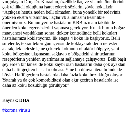
vurgulayan Doç. Dr. Karaaltın, özellikle ilaç ve vitamin önerilerinin
çok tehlikeli olduğuna işaret ederek sözlerini şöyle noktaladı:
“Açıkçası henüz neden belli olmadan, buna yönelik bir tedaviniz
yokken ekstra vitaminler, ilaçlar vb alınmasını kesinlikle
önermiyoruz. Bunun yerine hastaların KBB uzmanı takibinde
önerilen koku egzersizlerini yapması gerekiyor. Kulak burun boğaz
muayenesi yapıldıktan sonra, doktor kontrolünde belli kokuları
hastalarımıza koklatıyoruz. İlk etapta 4 koku ile başlıyoruz. Belli
sürelerde, tekrar tekrar gün içerisinde koklayarak derin nefesler
alarak, tek nefesle içine çekerek kokunun olfaktör bölgeye, yani
koku bölgesine ulaşmasını sağlayıp o bölgedeki sinir uçlarının,
reseptörlerin yeniden uyarılmasını sağlamaya çalışıyoruz. Belli başlı
şeylerden bir tanesi de koku kaybı olan hastaların daha çok ayaktan
daha hafif geçiren hastalar olması. Yine bu dünya literatüründe de
böyle. Hafif geçiren hastalarda daha fazla koku bozukluğu oluyor.
Yatarak ya da çok komorbiditesi olan ağır geçiren hastalarda ise
daha az koku bozukluğu görülüyor.”
Kaynak:
DHA
#korona virüsü