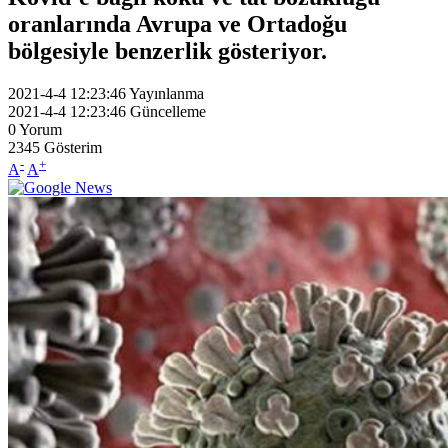
oranlarında Avrupa ve Ortadoğu
bölgesiyle benzerlik gösteriyor.
2021-4-4 12:23:46
Yayınlanma
2021-4-4 12:23:46
Güncelleme
0
Yorum
2345
Gösterim
-
+
A
A