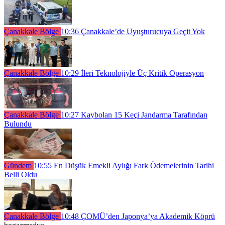
Çanakkale Bölge
10:36
Çanakkale’de Uyuşturucuya Geçit Yok
Çanakkale Bölge
10:29
İleri Teknolojiyle Üç Kritik Operasyon
Çanakkale Bölge
10:27
Kaybolan 15 Keçi Jandarma Tarafından
Bulundu
Gündem
10:55
En Düşük Emekli Aylığı Fark Ödemelerinin Tarihi
Belli Oldu
Çanakkale Bölge
10:48
ÇOMÜ’den Japonya’ya Akademik Köprü