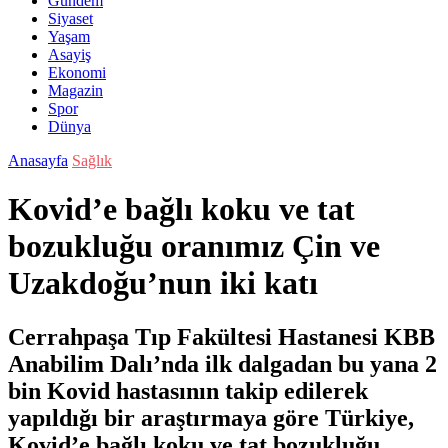
Gündem
Siyaset
Yaşam
Asayiş
Ekonomi
Magazin
Spor
Dünya
Anasayfa
Sağlık
Kovid’e bağlı koku ve tat
bozukluğu oranımız Çin ve
Uzakdoğu’nun iki katı
Cerrahpaşa Tıp Fakültesi Hastanesi KBB
Anabilim Dalı’nda ilk dalgadan bu yana 2
bin Kovid hastasının takip edilerek
yapıldığı bir araştırmaya göre Türkiye,
Kovid’e bağlı koku ve tat bozukluğu