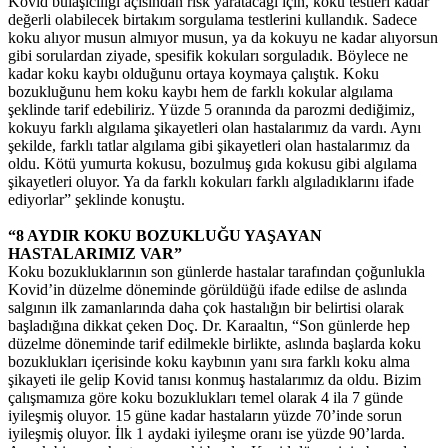
Kovid bulaşıcılığı açısından risk yaratacağı için, koku testleri kadar
değerli olabilecek birtakım sorgulama testlerini kullandık. Sadece
koku alıyor musun almıyor musun, ya da kokuyu ne kadar alıyorsun
gibi sorulardan ziyade, spesifik kokuları sorguladık. Böylece ne
kadar koku kaybı olduğunu ortaya koymaya çalıştık. Koku
bozukluğunu hem koku kaybı hem de farklı kokular algılama
şeklinde tarif edebiliriz. Yüzde 5 oranında da parozmi dediğimiz,
kokuyu farklı algılama şikayetleri olan hastalarımız da vardı. Aynı
şekilde, farklı tatlar algılama gibi şikayetleri olan hastalarımız da
oldu. Kötü yumurta kokusu, bozulmuş gıda kokusu gibi algılama
şikayetleri oluyor. Ya da farklı kokuları farklı algıladıklarını ifade
ediyorlar” şeklinde konuştu.
“8 AYDIR KOKU BOZUKLUĞU YAŞAYAN
HASTALARIMIZ VAR”
Koku bozukluklarının son günlerde hastalar tarafından çoğunlukla
Kovid’in düzelme döneminde görüldüğü ifade edilse de aslında
salgının ilk zamanlarında daha çok hastalığın bir belirtisi olarak
başladığına dikkat çeken Doç. Dr. Karaaltın, “Son günlerde hep
düzelme döneminde tarif edilmekle birlikte, aslında başlarda koku
bozuklukları içerisinde koku kaybının yanı sıra farklı koku alma
şikayeti ile gelip Kovid tanısı konmuş hastalarımız da oldu. Bizim
çalışmamıza göre koku bozuklukları temel olarak 4 ila 7 günde
iyileşmiş oluyor. 15 güne kadar hastaların yüzde 70’inde sorun
iyileşmiş oluyor. İlk 1 aydaki iyileşme oranı ise yüzde 90’larda.