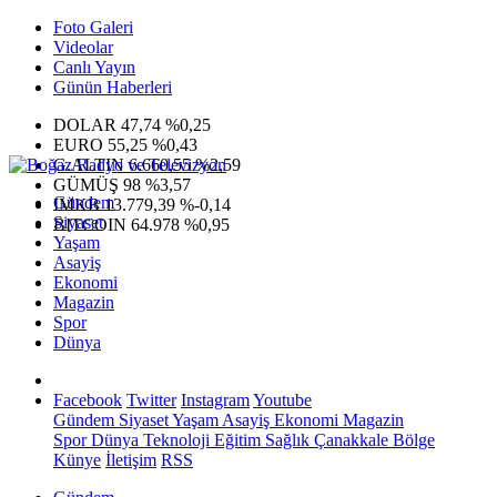
Foto Galeri
Videolar
Canlı Yayın
Günün Haberleri
DOLAR
47,74
%0,25
EURO
55,25
%0,43
G.ALTIN
6.660,55
%2,59
GÜMÜŞ
98
%3,57
Gündem
IMKB
13.779,39
%-0,14
Siyaset
BITCOIN
64.978
%0,95
Yaşam
Asayiş
Ekonomi
Magazin
Spor
Dünya
Facebook
Twitter
Instagram
Youtube
Gündem
Siyaset
Yaşam
Asayiş
Ekonomi
Magazin
Spor
Dünya
Teknoloji
Eğitim
Sağlık
Çanakkale Bölge
Künye
İletişim
RSS