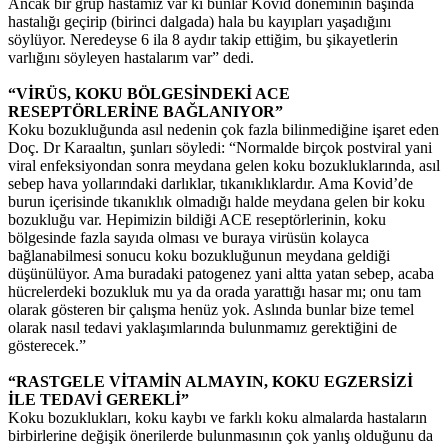
Ancak bir grup hastamız var ki bunlar Kovid döneminin başında
hastalığı geçirip (birinci dalgada) hala bu kayıpları yaşadığını
söylüyor. Neredeyse 6 ila 8 aydır takip ettiğim, bu şikayetlerin
varlığını söyleyen hastalarım var” dedi.
“VİRÜS, KOKU BÖLGESİNDEKİ ACE
RESEPTÖRLERİNE BAĞLANIYOR”
Koku bozukluğunda asıl nedenin çok fazla bilinmediğine işaret eden
Doç. Dr Karaaltın, şunları söyledi: “Normalde birçok postviral yani
viral enfeksiyondan sonra meydana gelen koku bozukluklarında, asıl
sebep hava yollarındaki darlıklar, tıkanıklıklardır. Ama Kovid’de
burun içerisinde tıkanıklık olmadığı halde meydana gelen bir koku
bozukluğu var. Hepimizin bildiği ACE reseptörlerinin, koku
bölgesinde fazla sayıda olması ve buraya virüsün kolayca
bağlanabilmesi sonucu koku bozukluğunun meydana geldiği
düşünülüyor. Ama buradaki patogenez yani altta yatan sebep, acaba
hücrelerdeki bozukluk mu ya da orada yarattığı hasar mı; onu tam
olarak gösteren bir çalışma henüz yok. Aslında bunlar bize temel
olarak nasıl tedavi yaklaşımlarında bulunmamız gerektiğini de
gösterecek.”
“RASTGELE VİTAMİN ALMAYIN, KOKU EGZERSİZİ
İLE TEDAVİ GEREKLİ”
Koku bozuklukları, koku kaybı ve farklı koku almalarda hastaların
birbirlerine değişik önerilerde bulunmasının çok yanlış olduğunu da