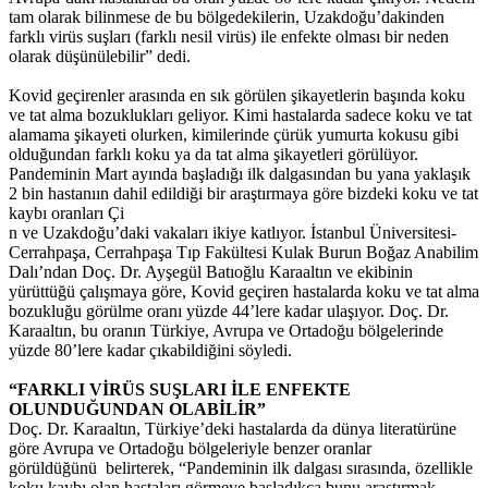
tam olarak bilinmese de bu bölgedekilerin, Uzakdoğu’dakinden
farklı virüs suşları (farklı nesil virüs) ile enfekte olması bir neden
olarak düşünülebilir” dedi.
Kovid geçirenler arasında en sık görülen şikayetlerin başında koku
ve tat alma bozuklukları geliyor. Kimi hastalarda sadece koku ve tat
alamama şikayeti olurken, kimilerinde çürük yumurta kokusu gibi
olduğundan farklı koku ya da tat alma şikayetleri görülüyor.
Pandeminin Mart ayında başladığı ilk dalgasından bu yana yaklaşık
2 bin hastanıın dahil edildiği bir araştırmaya göre bizdeki koku ve tat
kaybı oranları Çi
n ve Uzakdoğu’daki vakaları ikiye katlıyor. İstanbul Üniversitesi-
Cerrahpaşa, Cerrahpaşa Tıp Fakültesi Kulak Burun Boğaz Anabilim
Dalı’ndan Doç. Dr. Ayşegül Batıoğlu Karaaltın ve ekibinin
yürüttüğü çalışmaya göre, Kovid geçiren hastalarda koku ve tat alma
bozukluğu görülme oranı yüzde 44’lere kadar ulaşıyor. Doç. Dr.
Karaaltın, bu oranın Türkiye, Avrupa ve Ortadoğu bölgelerinde
yüzde 80’lere kadar çıkabildiğini söyledi.
“FARKLI VİRÜS SUŞLARI İLE ENFEKTE
OLUNDUĞUNDAN OLABİLİR”
Doç. Dr. Karaaltın, Türkiye’deki hastalarda da dünya literatürüne
göre Avrupa ve Ortadoğu bölgeleriyle benzer oranlar
görüldüğünü belirterek, “Pandeminin ilk dalgası sırasında, özellikle
koku kaybı olan hastaları görmeye başladıkça bunu araştırmak