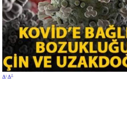
-
+
A
A