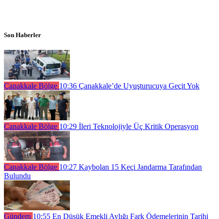
Son Haberler
Çanakkale Bölge
10:36
Çanakkale’de Uyuşturucuya Geçit Yok
Çanakkale Bölge
10:29
İleri Teknolojiyle Üç Kritik Operasyon
Çanakkale Bölge
10:27
Kaybolan 15 Keçi Jandarma Tarafından
Bulundu
Gündem
10:55
En Düşük Emekli Aylığı Fark Ödemelerinin Tarihi