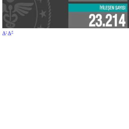
-
+
A
A