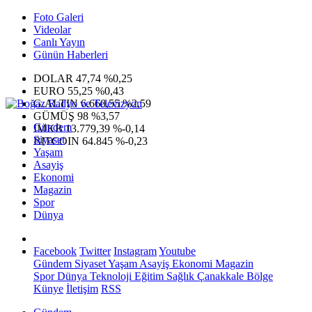
Foto Galeri
Videolar
Canlı Yayın
Günün Haberleri
DOLAR
47,74
%0,25
EURO
55,25
%0,43
G.ALTIN
6.660,55
%2,59
GÜMÜŞ
98
%3,57
Gündem
IMKB
13.779,39
%-0,14
Siyaset
BITCOIN
64.845
%-0,23
Yaşam
Asayiş
Ekonomi
Magazin
Spor
Dünya
Facebook
Twitter
Instagram
Youtube
Gündem
Siyaset
Yaşam
Asayiş
Ekonomi
Magazin
Spor
Dünya
Teknoloji
Eğitim
Sağlık
Çanakkale Bölge
Künye
İletişim
RSS