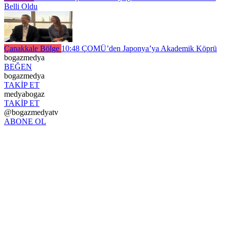
Belli Oldu
Çanakkale Bölge
10:48
ÇOMÜ’den Japonya’ya Akademik Köprü
bogazmedya
BEĞEN
bogazmedya
TAKİP ET
medyabogaz
TAKİP ET
@bogazmedyatv
ABONE OL