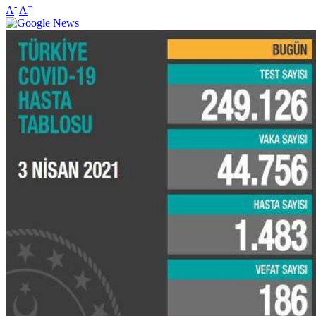
-
+
A
A