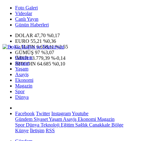
Foto Galeri
Videolar
Canlı Yayın
Günün Haberleri
DOLAR
47,70
%0,17
EURO
55,21
%0,36
G.ALTIN
6.658,11
%2,55
GÜMÜŞ
97
%3,07
Gündem
IMKB
13.779,39
%-0,14
Siyaset
BITCOIN
64.685
%0,10
Yaşam
Asayiş
Ekonomi
Magazin
Spor
Dünya
Facebook
Twitter
Instagram
Youtube
Gündem
Siyaset
Yaşam
Asayiş
Ekonomi
Magazin
Spor
Dünya
Teknoloji
Eğitim
Sağlık
Çanakkale Bölge
Künye
İletişim
RSS