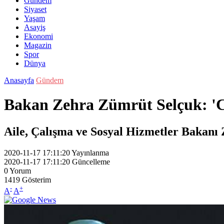
Gündem
Siyaset
Yaşam
Asayiş
Ekonomi
Magazin
Spor
Dünya
Anasayfa
Gündem
Bakan Zehra Zümrüt Selçuk: 'Co
Aile, Çalışma ve Sosyal Hizmetler Bakanı Z
2020-11-17 17:11:20
Yayınlanma
2020-11-17 17:11:20
Güncelleme
0
Yorum
1419
Gösterim
-
+
A
A