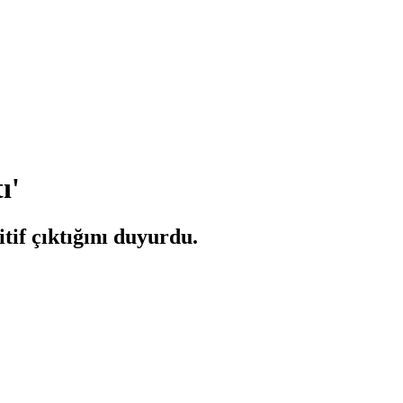
ı'
tif çıktığını duyurdu.