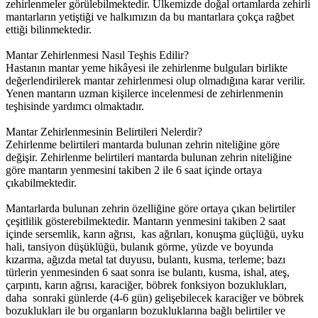
zehirlenmeler görülebilmektedir. Ülkemizde doğal ortamlarda zehirli
mantarların yetiştiği ve halkımızın da bu mantarlara çokça rağbet
ettiği bilinmektedir.
Mantar Zehirlenmesi Nasıl Teşhis Edilir?
Hastanın mantar yeme hikâyesi ile zehirlenme bulguları birlikte
değerlendirilerek mantar zehirlenmesi olup olmadığına karar verilir.
Yenen mantarın uzman kişilerce incelenmesi de zehirlenmenin
teşhisinde yardımcı olmaktadır.
Mantar Zehirlenmesinin Belirtileri Nelerdir?
Zehirlenme belirtileri mantarda bulunan zehrin niteliğine göre
değişir. Zehirlenme belirtileri mantarda bulunan zehrin niteliğine
göre mantarın yenmesini takiben 2 ile 6 saat içinde ortaya
çıkabilmektedir.
Mantarlarda bulunan zehrin özelliğine göre ortaya çıkan belirtiler
çeşitlilik gösterebilmektedir. Mantarın yenmesini takiben 2 saat
içinde sersemlik, karın ağrısı, kas ağrıları, konuşma güçlüğü, uyku
hali, tansiyon düşüklüğü, bulanık görme, yüzde ve boyunda
kızarma, ağızda metal tat duyusu, bulantı, kusma, terleme; bazı
türlerin yenmesinden 6 saat sonra ise bulantı, kusma, ishal, ateş,
çarpıntı, karın ağrısı, karaciğer, böbrek fonksiyon bozuklukları,
daha sonraki günlerde (4-6 gün) gelişebilecek karaciğer ve böbrek
bozuklukları ile bu organların bozukluklarına bağlı belirtiler ve