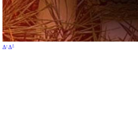
-
+
A
A