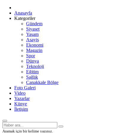
Anasayfa
Kategoriler
Gündem
Siyaset
Yaşam
Asayiş
Ekonomi
Magazin
Spor
Dünya
Teknoloji
Eğitim
Sağlık
Çanakkale Bölge
Foto Galeri
Video
Yazarlar
Künye
İletişim
Aramak için bir kelime yazınız.