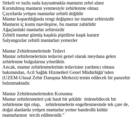
Sirkeli ve tuzlu suda kaynatmakla mantarın zehri alınır
Kurutulmuş mantarın yenmesiyle zehirlenme olmaz
Çayırlarda yetişen mantarlar zehirli değildir
Mantar koparıldığında rengi değişmez ise mantar zehirsizdir
Mantarın iç kısmı mavileşirse, bu mantar zahirlidir
Ağaçlardaki mantarlar zehirsizdir
Zehirli mantar gümüş kaşıkla pişirilirse kaşık kararır
Salyangozlar zehirli mantarları yemezler
Mantar Zehirlenmelerinde Tedavi
Mantar zehirlemelerinin tedavisi genel olarak meydana gelen
zehirlenme bulgularına yöneliktir.
Ancak, mantar zehirlenmelerinin tedavisine yardımcı olması
bakımından, Acil Sağlık Hizmetleri Genel Müdürlüğü’nden
(UZEM-Ulusal Zehir Danışma Merkezi) temin edilecek bir panzehir
bulunmaktadır.
Mantar Zehirlenmelerinden Korunma
Mantar zehirlenmeleri çok basit bir şekilde önlenebilecek bir
zehirlenme tipi olup, zehirlenmelerin engellenmesinde tek çare de,
doğal alanlarda yetişen mantarlar yerine bandrollü kültür
mantarlarının tercih edilmesidir.”