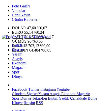
Foto Galeri
Videolar
Canlı Yayın
Günün Haberleri
DOLAR
47,60
%0,07
EURO
55,14
%0,24
G.ALTIN
6.571,90
%1,17
GÜMÜŞ
96
%0,60
Gündem
IMKB
13.703,13
%0,00
Siyaset
BITCOIN
64.484
%0,05
Yaşam
Asayiş
Ekonomi
Magazin
Spor
Dünya
Facebook
Twitter
Instagram
Youtube
Gündem
Siyaset
Yaşam
Asayiş
Ekonomi
Magazin
Spor
Dünya
Teknoloji
Eğitim
Sağlık
Çanakkale Bölge
Künye
İletişim
RSS