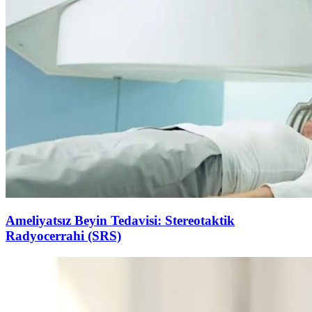
Ameliyatsız Beyin Tedavisi: Stereotaktik
Radyocerrahi (SRS)