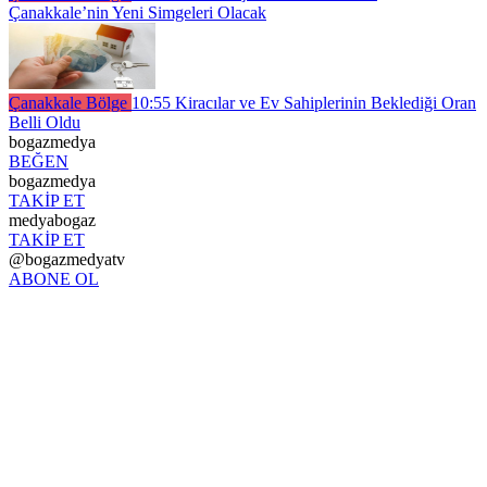
Çanakkale’nin Yeni Simgeleri Olacak
Çanakkale Bölge
10:55
Kiracılar ve Ev Sahiplerinin Beklediği Oran
Belli Oldu
bogazmedya
BEĞEN
bogazmedya
TAKİP ET
medyabogaz
TAKİP ET
@bogazmedyatv
ABONE OL