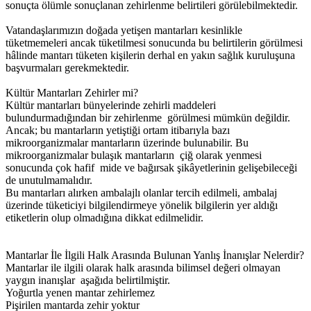
sonuçta ölümle sonuçlanan zehirlenme belirtileri görülebilmektedir.
Vatandaşlarımızın doğada yetişen mantarları kesinlikle
tüketmemeleri ancak tüketilmesi sonucunda bu belirtilerin görülmesi
hâlinde mantarı tüketen kişilerin derhal en yakın sağlık kuruluşuna
başvurmaları gerekmektedir.
Kültür Mantarları Zehirler mi?
Kültür mantarları bünyelerinde zehirli maddeleri
bulundurmadığından bir zehirlenme görülmesi mümkün değildir.
Ancak; bu mantarların yetiştiği ortam itibarıyla bazı
mikroorganizmalar mantarların üzerinde bulunabilir. Bu
mikroorganizmalar bulaşık mantarların çiğ olarak yenmesi
sonucunda çok hafif mide ve bağırsak şikâyetlerinin gelişebileceği
de unutulmamalıdır.
Bu mantarları alırken ambalajlı olanlar tercih edilmeli, ambalaj
üzerinde tüketiciyi bilgilendirmeye yönelik bilgilerin yer aldığı
etiketlerin olup olmadığına dikkat edilmelidir.
Mantarlar İle İlgili Halk Arasında Bulunan Yanlış İnanışlar Nelerdir?
Mantarlar ile ilgili olarak halk arasında bilimsel değeri olmayan
yaygın inanışlar aşağıda belirtilmiştir.
Yoğurtla yenen mantar zehirlemez
Pişirilen mantarda zehir yoktur