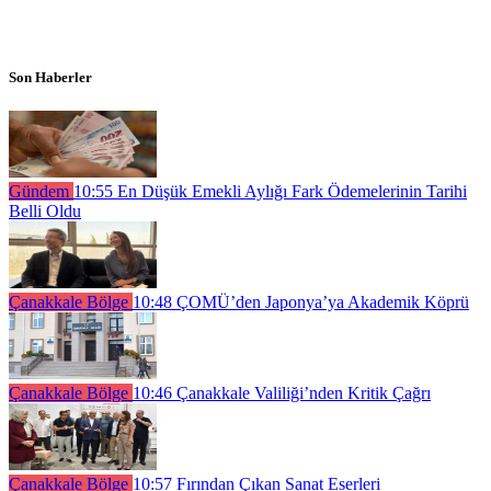
Son Haberler
Gündem
10:55
En Düşük Emekli Aylığı Fark Ödemelerinin Tarihi
Belli Oldu
Çanakkale Bölge
10:48
ÇOMÜ’den Japonya’ya Akademik Köprü
Çanakkale Bölge
10:46
Çanakkale Valiliği’nden Kritik Çağrı
Çanakkale Bölge
10:57
Fırından Çıkan Sanat Eserleri