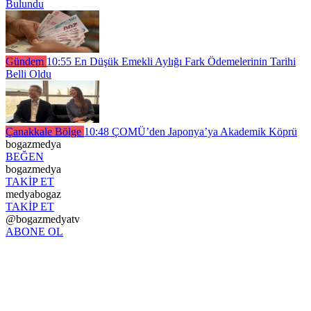
Bulundu
Gündem
10:55
En Düşük Emekli Aylığı Fark Ödemelerinin Tarihi
Belli Oldu
Çanakkale Bölge
10:48
ÇOMÜ’den Japonya’ya Akademik Köprü
bogazmedya
BEĞEN
bogazmedya
TAKİP ET
medyabogaz
TAKİP ET
@bogazmedyatv
ABONE OL