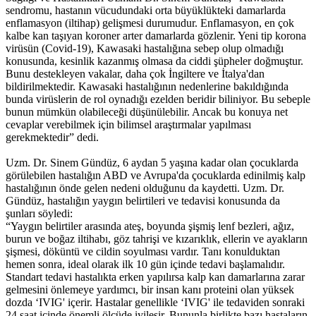
sendromu, hastanın vücudundaki orta büyüklükteki damarlarda
enflamasyon (iltihap) gelişmesi durumudur. Enflamasyon, en çok
kalbe kan taşıyan koroner arter damarlarda gözlenir. Yeni tip korona
virüsün (Covid-19), Kawasaki hastalığına sebep olup olmadığı
konusunda, kesinlik kazanmış olmasa da ciddi şüpheler doğmuştur.
Bunu destekleyen vakalar, daha çok İngiltere ve İtalya'dan
bildirilmektedir. Kawasaki hastalığının nedenlerine bakıldığında
bunda virüslerin de rol oynadığı ezelden beridir biliniyor. Bu sebeple
bunun mümkün olabileceği düşünülebilir. Ancak bu konuya net
cevaplar verebilmek için bilimsel araştırmalar yapılması
gerekmektedir” dedi.
Uzm. Dr. Sinem Gündüz, 6 aydan 5 yaşına kadar olan çocuklarda
görülebilen hastalığın ABD ve Avrupa'da çocuklarda edinilmiş kalp
hastalığının önde gelen nedeni olduğunu da kaydetti. Uzm. Dr.
Gündüz, hastalığın yaygın belirtileri ve tedavisi konusunda da
şunları söyledi:
“Yaygın belirtiler arasında ateş, boyunda şişmiş lenf bezleri, ağız,
burun ve boğaz iltihabı, göz tahrişi ve kızarıklık, ellerin ve ayakların
şişmesi, döküntü ve cildin soyulması vardır. Tanı konulduktan
hemen sonra, ideal olarak ilk 10 gün içinde tedavi başlamalıdır.
Standart tedavi hastalıkta erken yapılırsa kalp kan damarlarına zarar
gelmesini önlemeye yardımcı, bir insan kanı proteini olan yüksek
dozda ‘IVIG' içerir. Hastalar genellikle ‘IVIG' ile tedaviden sonraki
24 saat içinde önemli ölçüde iyileşir. Bununla birlikte bazı hastaların,