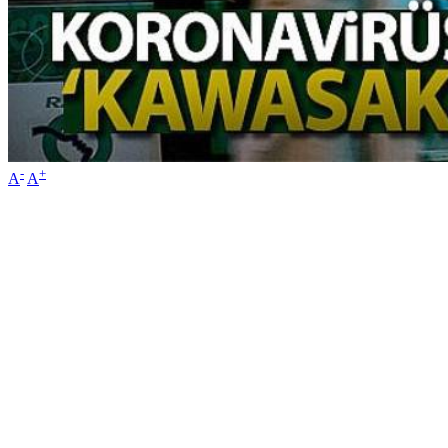
-
+
A
A