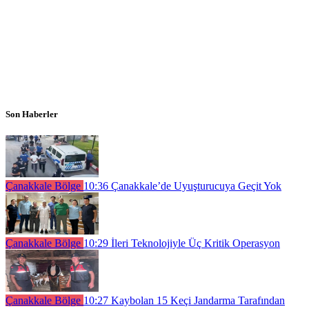
Son Haberler
Çanakkale Bölge
10:36
Çanakkale’de Uyuşturucuya Geçit Yok
Çanakkale Bölge
10:29
İleri Teknolojiyle Üç Kritik Operasyon
Çanakkale Bölge
10:27
Kaybolan 15 Keçi Jandarma Tarafından