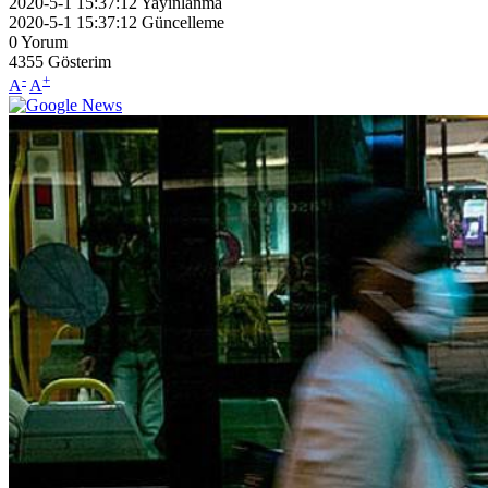
2020-5-1 15:37:12
Yayınlanma
2020-5-1 15:37:12
Güncelleme
0
Yorum
4355
Gösterim
-
+
A
A