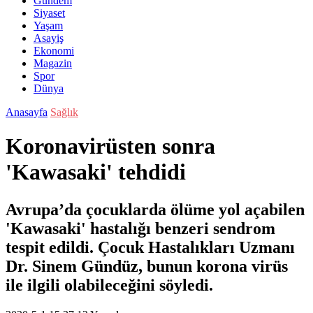
Gündem
Siyaset
Yaşam
Asayiş
Ekonomi
Magazin
Spor
Dünya
Anasayfa
Sağlık
Koronavirüsten sonra
'Kawasaki' tehdidi
Avrupa’da çocuklarda ölüme yol açabilen
'Kawasaki' hastalığı benzeri sendrom
tespit edildi. Çocuk Hastalıkları Uzmanı
Dr. Sinem Gündüz, bunun korona virüs
ile ilgili olabileceğini söyledi.