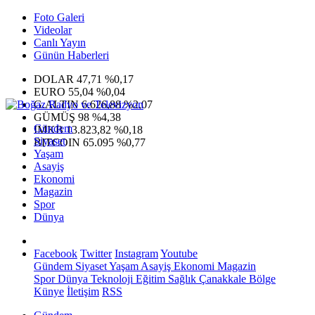
Foto Galeri
Videolar
Canlı Yayın
Günün Haberleri
DOLAR
47,71
%0,17
EURO
55,04
%0,04
G.ALTIN
6.626,88
%2,07
GÜMÜŞ
98
%4,38
Gündem
IMKB
13.823,82
%0,18
Siyaset
BITCOIN
65.095
%0,77
Yaşam
Asayiş
Ekonomi
Magazin
Spor
Dünya
Facebook
Twitter
Instagram
Youtube
Gündem
Siyaset
Yaşam
Asayiş
Ekonomi
Magazin
Spor
Dünya
Teknoloji
Eğitim
Sağlık
Çanakkale Bölge
Künye
İletişim
RSS