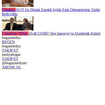
Gündem
10:55
En Düşük Emekli Aylığı Fark Ödemelerinin Tarihi
Belli Oldu
Çanakkale Bölge
10:48
ÇOMÜ’den Japonya’ya Akademik Köprü
bogazmedya
BEĞEN
bogazmedya
TAKİP ET
medyabogaz
TAKİP ET
@bogazmedyatv
ABONE OL