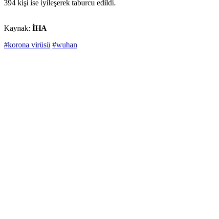
394 kişi ise iyileşerek taburcu edildi.
Kaynak:
İHA
#korona virüsü
#wuhan