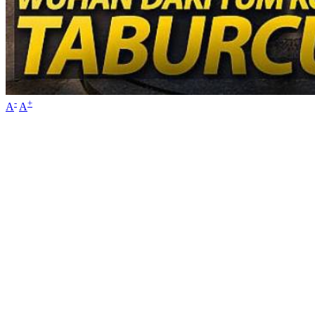
-
+
A
A