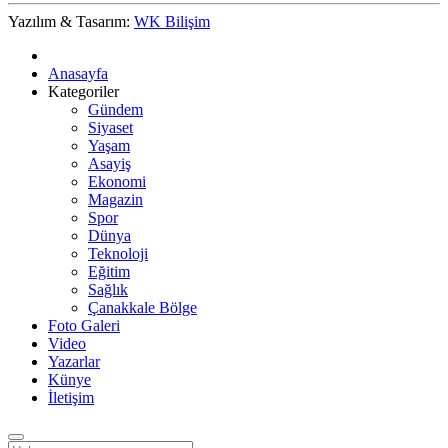
Yazılım & Tasarım:
WK Bilişim
Anasayfa
Kategoriler
Gündem
Siyaset
Yaşam
Asayiş
Ekonomi
Magazin
Spor
Dünya
Teknoloji
Eğitim
Sağlık
Çanakkale Bölge
Foto Galeri
Video
Yazarlar
Künye
İletişim