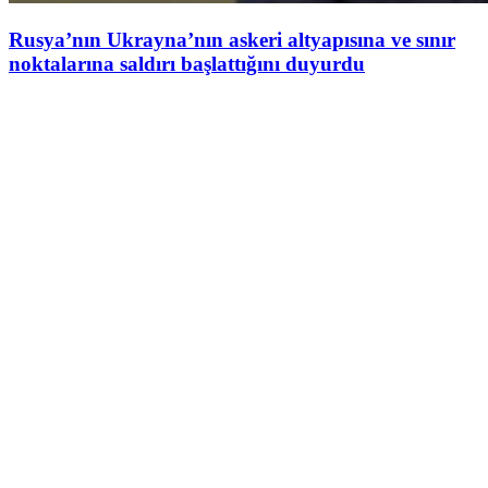
Rusya’nın Ukrayna’nın askeri altyapısına ve sınır
noktalarına saldırı başlattığını duyurdu