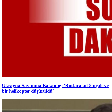
Ukrayna Savunma Bakanlığı 'Ruslara ait 5 uçak ve
bir helikopter düşürüldü'