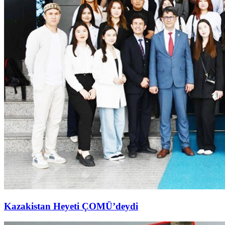
Kazakistan Heyeti ÇOMÜ’deydi