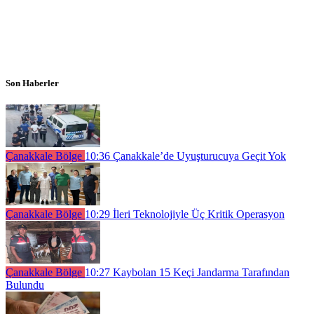
Son Haberler
Çanakkale Bölge
10:36
Çanakkale’de Uyuşturucuya Geçit Yok
Çanakkale Bölge
10:29
İleri Teknolojiyle Üç Kritik Operasyon
Çanakkale Bölge
10:27
Kaybolan 15 Keçi Jandarma Tarafından
Bulundu