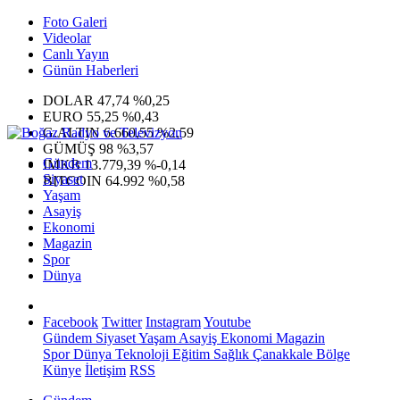
Foto Galeri
Videolar
Canlı Yayın
Günün Haberleri
DOLAR
47,74
%0,25
EURO
55,25
%0,43
G.ALTIN
6.660,55
%2,59
GÜMÜŞ
98
%3,57
Gündem
IMKB
13.779,39
%-0,14
Siyaset
BITCOIN
64.992
%0,58
Yaşam
Asayiş
Ekonomi
Magazin
Spor
Dünya
Facebook
Twitter
Instagram
Youtube
Gündem
Siyaset
Yaşam
Asayiş
Ekonomi
Magazin
Spor
Dünya
Teknoloji
Eğitim
Sağlık
Çanakkale Bölge
Künye
İletişim
RSS