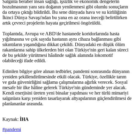
Salgınla beraber insan sağlığı, işsizlik ve ekonomik dengelerin
bozulmasının yanı sıra doğanın yenilenmesi gibi olumlu sonuçların
da ortaya çıktığı bildirildi. Bu sene dünyada hava ve su kirliliğinin
İkinci Dünya Savaşı'ndan bu yana en az orana ineceği belirtilirken
artık çevreci projelerin hayata geçirilmesi öngörüldü.
Toplantıda, Avrupa ve ABD'de hastanede koridorlarında hasta
yığılmasına ve çok sayıda hastanın aynı cihaza bağlanması gibi
sıkıntıların yaşandığına dikkat çekildi. Dünyadaki en düşük ölüm
rakamlarına sahip ülkelerden biri olan Türkiye'nin geri kalan süreci
de bu şekilde yürütmesi hâalinde sağlık alanında lokomotif
olabileceği ifade edildi.
Edinilen bilgiye göre alınan tedbirler, pandemi sonrasında dünyanın
yeniden şekillendirilmesinde etkili olacak. Türkiye, özellikle tarım
ve gıda güvenirliğini sağlama çalışmalarına ağırlık verecek. Sosyal
mesafe bir ilke hâline gelerek Türkiye'nin gündeminde yer alacak.
Kendi enerjisini üreten yeni binalar yapılması ve her türlü mimariyi
salgınlara karşı yeniden tasarlayarak altyapılarının güçlendirilmesi de
planlananlar arasında.
Kaynak:
İHA
#pandemi