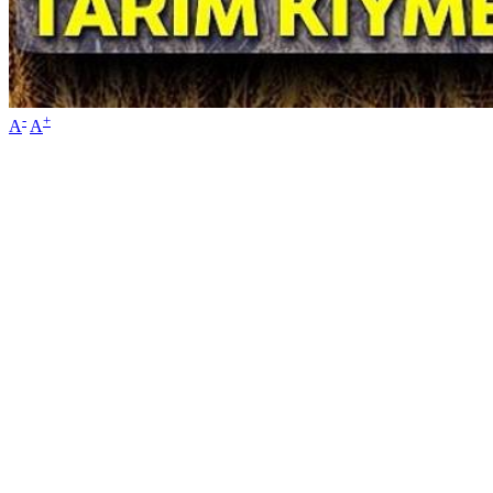
-
+
A
A