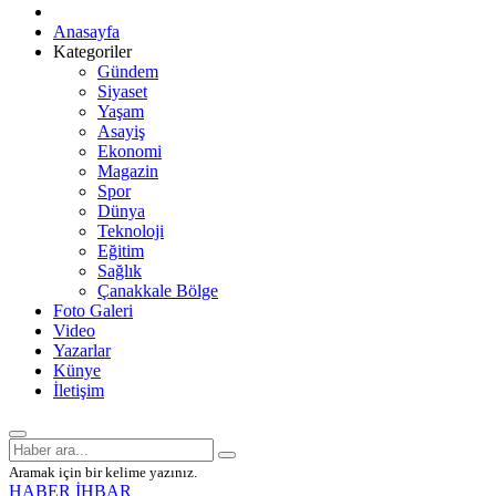
Anasayfa
Kategoriler
Gündem
Siyaset
Yaşam
Asayiş
Ekonomi
Magazin
Spor
Dünya
Teknoloji
Eğitim
Sağlık
Çanakkale Bölge
Foto Galeri
Video
Yazarlar
Künye
İletişim
Aramak için bir kelime yazınız.
HABER İHBAR