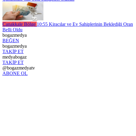
Çanakkale Bölge
10:55
Kiracılar ve Ev Sahiplerinin Beklediği Oran
Belli Oldu
bogazmedya
BEĞEN
bogazmedya
TAKİP ET
medyabogaz
TAKİP ET
@bogazmedyatv
ABONE OL