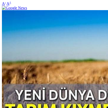
-
+
A
A