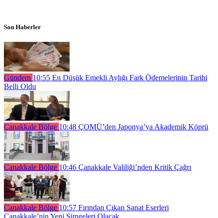
Son Haberler
Gündem
10:55
En Düşük Emekli Aylığı Fark Ödemelerinin Tarihi
Belli Oldu
Çanakkale Bölge
10:48
ÇOMÜ’den Japonya’ya Akademik Köprü
Çanakkale Bölge
10:46
Çanakkale Valiliği’nden Kritik Çağrı
Çanakkale Bölge
10:57
Fırından Çıkan Sanat Eserleri
Çanakkale’nin Yeni Simgeleri Olacak