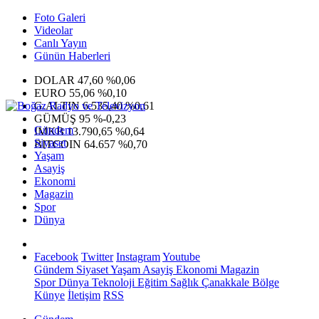
Foto Galeri
Videolar
Canlı Yayın
Günün Haberleri
DOLAR
47,60
%0,06
EURO
55,06
%0,10
G.ALTIN
6.535,40
%0,61
GÜMÜŞ
95
%-0,23
Gündem
IMKB
13.790,65
%0,64
Siyaset
BITCOIN
64.657
%0,70
Yaşam
Asayiş
Ekonomi
Magazin
Spor
Dünya
Facebook
Twitter
Instagram
Youtube
Gündem
Siyaset
Yaşam
Asayiş
Ekonomi
Magazin
Spor
Dünya
Teknoloji
Eğitim
Sağlık
Çanakkale Bölge
Künye
İletişim
RSS