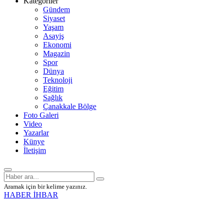
Kategoriler
Gündem
Siyaset
Yaşam
Asayiş
Ekonomi
Magazin
Spor
Dünya
Teknoloji
Eğitim
Sağlık
Çanakkale Bölge
Foto Galeri
Video
Yazarlar
Künye
İletişim
Aramak için bir kelime yazınız.
HABER İHBAR