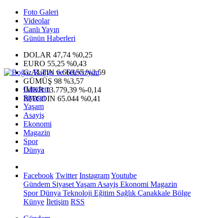
Foto Galeri
Videolar
Canlı Yayın
Günün Haberleri
DOLAR
47,74
%0,25
EURO
55,25
%0,43
G.ALTIN
6.660,55
%2,59
GÜMÜŞ
98
%3,57
Gündem
IMKB
13.779,39
%-0,14
Siyaset
BITCOIN
65.044
%0,41
Yaşam
Asayiş
Ekonomi
Magazin
Spor
Dünya
Facebook
Twitter
Instagram
Youtube
Gündem
Siyaset
Yaşam
Asayiş
Ekonomi
Magazin
Spor
Dünya
Teknoloji
Eğitim
Sağlık
Çanakkale Bölge
Künye
İletişim
RSS