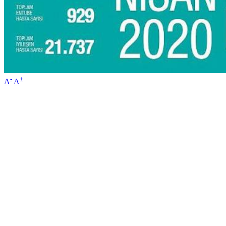
-
+
A
A