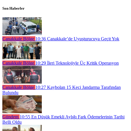
Son Haberler
Çanakkale Bölge
10:36
Çanakkale’de Uyuşturucuya Geçit Yok
Çanakkale Bölge
10:29
İleri Teknolojiyle Üç Kritik Operasyon
Çanakkale Bölge
10:27
Kaybolan 15 Keçi Jandarma Tarafından
Bulundu
Gündem
10:55
En Düşük Emekli Aylığı Fark Ödemelerinin Tarihi
Belli Oldu