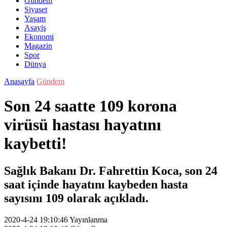
Gündem
Siyaset
Yaşam
Asayiş
Ekonomi
Magazin
Spor
Dünya
Anasayfa
Gündem
Son 24 saatte 109 korona
virüsü hastası hayatını
kaybetti!
Sağlık Bakanı Dr. Fahrettin Koca, son 24
saat içinde hayatını kaybeden hasta
sayısını 109 olarak açıkladı.
2020-4-24 19:10:46
Yayınlanma