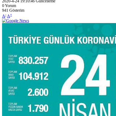
2020-4-24 19:10:46
Güncelleme
0
Yorum
941
Gösterim
-
+
A
A