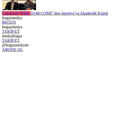
Çanakkale Bölge
10:48
ÇOMÜ’den Japonya’ya Akademik Köprü
bogazmedya
BEĞEN
bogazmedya
TAKİP ET
medyabogaz
TAKİP ET
@bogazmedyatv
ABONE OL