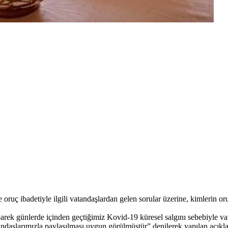
ruç ibadetiyle ilgili vatandaşlardan gelen sorular üzerine, kimlerin oru
ek günlerde içinden geçtiğimiz Kovid-19 küresel salgını sebebiyle vat
ndaşlarımızla paylaşılması uygun görülmüştür” denilerek yapılan açıklam