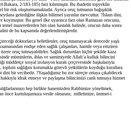
el-Bakara, 2/183-185) farz kılınmıştır. Bu ibadetin topyekûn
el bir risk oluşturmamaktadır. Ayrıca oruç tutmanın bağışıklık
eydana getirdiğine ilişkin bilimsel yayınlar mevcuttur. ?İslam dini,
ümler koymuştur. Bu genel ilke uyarınca farz olan Ramazan orucunu,
temel mazeretlerden biri olan hastalık halinde, orucun daha sonra
malini de bu kapsamda değerlendirmişlerdir.
ireceği doktorlarca belirtilenler, oruç tutamayacak derecede yaşlı
aksamasından endişe eden sağlık çalışanları, hamile veya emziren
 üzere oruç tutmayabilirler. Sağlık durumları hiçbir şekilde kaza
mesinde müminlerin, ihlas ve samimiyetle Allah’a kulluk bilincini
iği müddetçe sosyal izolasyon kuralı çerçevesinde başkalarıyla
, toplum sağlığını korumakla görevli yetkililerin koyduğu kurallara
 dini bir vecibedir. ?Yaşadığımız bu zor süreçte ortaya çıkabilecek
ı hakkıyla idrak etmeye ve paylaşma bilincimizi canlı tutmaya hizmet
stiğfarlarımızı hep birlikte hanemizden Rabbimize yöneltmek,
 an önce kurtuluşumuza vesile olmasını; milletimize, ümmet-i