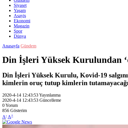
Gündem
Siyaset
Yaşam
Asayiş
Ekonomi
Magazin
Spor
Dünya
Anasayfa
Gündem
Din İşleri Yüksek Kurulundan ‘
Din İşleri Yüksek Kurulu, Kovid-19 salgını
kimlerin oruç tutup kimlerin tutamayacağı
2020-4-14 12:43:53
Yayınlanma
2020-4-14 12:43:53
Güncelleme
0
Yorum
856
Gösterim
-
+
A
A