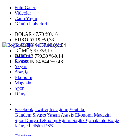
Foto Galeri
Videolar
Canlı Yayın
Günün Haberleri
DOLAR
47,70
%0,16
EURO
55,19
%0,33
G.ALTIN
6.657,18
%2,54
GÜMÜŞ
97
%3,15
Gündem
IMKB
13.779,39
%-0,14
Siyaset
BITCOIN
64.844
%0,43
Yaşam
Asayiş
Ekonomi
Magazin
Spor
Dünya
Facebook
Twitter
Instagram
Youtube
Gündem
Siyaset
Yaşam
Asayiş
Ekonomi
Magazin
Spor
Dünya
Teknoloji
Eğitim
Sağlık
Çanakkale Bölge
Künye
İletişim
RSS