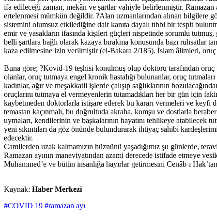
ifa edileceği zaman, mekân ve şartlar vahiyle belirlenmiştir. Ramazan 
ertelenmesi mümkün değildir. ?Alan uzmanlarından alınan bilgilere göre
sistemini olumsuz etkilediğine dair kanıta dayalı tıbbi bir tespit bulu
emir ve yasakların ifasında kişileri güçleri nispetinde sorumlu tutmu
belli şartlara bağlı olarak kazaya bırakma konusunda bazı ruhsatlar 
kaza edilmesine izin verilmiştir (el-Bakara 2/185). İslam âlimleri, or
Buna göre; ?Kovid-19 teşhisi konulmuş olup doktoru tarafından oruç tut
olanlar, oruç tutmaya engel kronik hastalığı bulunanlar, oruç tutmala
kadınlar, ağır ve meşakkatli işlerde çalışıp sağlıklarının bozulacağınd
oruçlarını tutmaya el vermeyenlerin tutamadıkları her bir gün için faki
kaybetmeden doktorlarla istişare ederek bu kararı vermeleri ve keyfi 
temastan kaçınmalı, bu doğrultuda akraba, komşu ve dostlarla beraber 
uymaları, kendilerinin ve başkalarının hayatını tehlikeye atabilecek t
yeni sıkıntıları da göz önünde bulundurarak ihtiyaç sahibi kardeşleri
edecektir.
Camilerden uzak kalmamızın hüznünü yaşadığımız şu günlerde, teravih
Ramazan ayının maneviyatından azami derecede istifade etmeye vesile 
Muhammed’e ve bütün insanlığa hayırlar getirmesini Cenâb-ı Hak’tan
Kaynak:
Haber Merkezi
#COVİD 19
#ramazan ayı