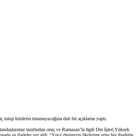
ç tutup kimlerin tutamayacağına dair bir açıklama yaptı.
andaşlarımız tarafından oruç ve Ramazan’la ilgili Din İşleri Yüksek
ada şu ifadeler yer aldı; “Yüce dinimizin ilkelerine göre her ibadetin