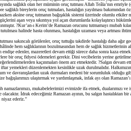
ayında sağlıklı olan her müminin oruç tutması Allah Teâla’nın emriyle (
 sağlıklı bireylerin oruç tutmaları, hastalığın yayılması bakımından öz
nmazken aksine oruç tutmanın bağışıklık sistemi üzerinde olumlu etkiler m
ş, güçlerini aşan veya sıkıntıya yol açan durumlarda kolaylaştırıcı hük
tanınmıştır. ?Kur’an-ı Kerim’de Ramazan orucunu tutmamayı mubah kılan 
uç tutulması halinde hasta olunması, hastalığın uzaması veya artması ihti
ması sakıncalı görülenler, oruç tuttuğu takdirde hastalığı daha ağır geç
rı hâlinde hem sağlıklarının bozulmasından hem de sağlık hizmetlerinin 
an endişe edenler, mazeretleri devam ettiği sürece daha sonra kaza etmek
rlere bir oruç fidyesi ödemeleri gerekir. Dini vecibelerin yerine getiril
değerlendirmelerden kaçınmaları önem arz etmektedir. ?Salgın devam ett
iftar yemekleri düzenlemekten kesinlikle uzak durulmalıdır. Halkımızın
utum ve davranışlardan uzak durmaları medeni bir sorumluluk olduğu gibi
mize bağışlarımızı ulaştırmak ve yardımlaşmak, infak ayı olan Ramazan’
 namazlarımızı, mukabelelerimizi evimizde ifa etmek, dualarımızı ve i
olacaktır. İdrak edeceğimiz Ramazan ayının, bu salgın hastalıktan bir
 niyaz ederiz.”