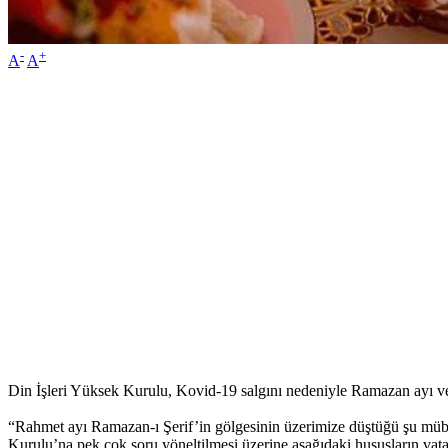
-
+
A
A
Din İşleri Yüksek Kurulu, Kovid-19 salgını nedeniyle Ramazan ayı ve o
“Rahmet ayı Ramazan-ı Şerif’in gölgesinin üzerimize düştüğü şu mübar
Kurulu’na pek çok soru yöneltilmesi üzerine aşağıdaki hususların vata