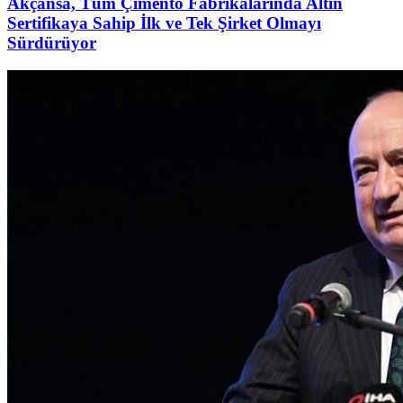
Akçansa, Tüm Çimento Fabrikalarında Altın
Sertifikaya Sahip İlk ve Tek Şirket Olmayı
Sürdürüyor