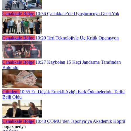
Çanakkale Bölge
10:36
Çanakkale’de Uyuşturucuya Geçit Yok
Çanakkale Bölge
10:29
İleri Teknolojiyle Üç Kritik Operasyon
Çanakkale Bölge
10:27
Kaybolan 15 Keçi Jandarma Tarafından
Bulundu
Gündem
10:55
En Düşük Emekli Aylığı Fark Ödemelerinin Tarihi
Belli Oldu
Çanakkale Bölge
10:48
ÇOMÜ’den Japonya’ya Akademik Köprü
bogazmedya