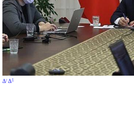
-
+
A
A