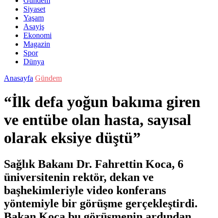
Gündem
Siyaset
Yaşam
Asayiş
Ekonomi
Magazin
Spor
Dünya
Anasayfa
Gündem
“İlk defa yoğun bakıma giren
ve entübe olan hasta, sayısal
olarak eksiye düştü”
Sağlık Bakanı Dr. Fahrettin Koca, 6
üniversitenin rektör, dekan ve
başhekimleriyle video konferans
yöntemiyle bir görüşme gerçekleştirdi.
Bakan Koca bu görüşmenin ardından