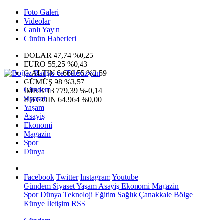
Foto Galeri
Videolar
Canlı Yayın
Günün Haberleri
DOLAR
47,74
%0,25
EURO
55,25
%0,43
G.ALTIN
6.660,55
%2,59
GÜMÜŞ
98
%3,57
Gündem
IMKB
13.779,39
%-0,14
Siyaset
BITCOIN
64.964
%0,00
Yaşam
Asayiş
Ekonomi
Magazin
Spor
Dünya
Facebook
Twitter
Instagram
Youtube
Gündem
Siyaset
Yaşam
Asayiş
Ekonomi
Magazin
Spor
Dünya
Teknoloji
Eğitim
Sağlık
Çanakkale Bölge
Künye
İletişim
RSS