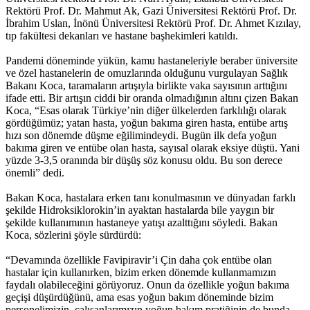
Rektörü Prof. Dr. Mahmut Ak, Gazi Üniversitesi Rektörü Prof. Dr.
İbrahim Uslan, İnönü Üniversitesi Rektörü Prof. Dr. Ahmet Kızılay,
tıp fakültesi dekanları ve hastane başhekimleri katıldı.
Pandemi döneminde yükün, kamu hastaneleriyle beraber üniversite
ve özel hastanelerin de omuzlarında olduğunu vurgulayan Sağlık
Bakanı Koca, taramaların artışıyla birlikte vaka sayısının arttığını
ifade etti. Bir artışın ciddi bir oranda olmadığının altını çizen Bakan
Koca, “Esas olarak Türkiye’nin diğer ülkelerden farklılığı olarak
gördüğümüz; yatan hasta, yoğun bakıma giren hasta, entübe artış
hızı son dönemde düşme eğilimindeydi. Bugün ilk defa yoğun
bakıma giren ve entübe olan hasta, sayısal olarak eksiye düştü. Yani
yüzde 3-3,5 oranında bir düşüş söz konusu oldu. Bu son derece
önemli” dedi.
Bakan Koca, hastalara erken tanı konulmasının ve dünyadan farklı
şekilde Hidroksiklorokin’in ayaktan hastalarda bile yaygın bir
şekilde kullanımının hastaneye yatışı azalttığını söyledi. Bakan
Koca, sözlerini şöyle sürdürdü:
“Devamında özellikle Favipiravir’i Çin daha çok entübe olan
hastalar için kullanırken, bizim erken dönemde kullanmamızın
faydalı olabileceğini görüyoruz. Onun da özellikle yoğun bakıma
geçişi düşürdüğünü, ama esas yoğun bakım döneminde bizim
personelimizin, çalışanlarımızın yoğun bakım pratiğinin de bunda