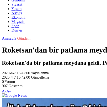
Gündem
Siyaset
Yaşam
Asayiş
Ekonomi
Magazin
Spor
Dünya
Anasayfa
Gündem
Roketsan'dan bir patlama meyd
Roketsan'da bir patlama meydana geldi. Pat
2020-4-7 16:42:00
Yayınlanma
2020-4-7 16:42:00
Güncelleme
0
Yorum
907
Gösterim
-
+
A
A