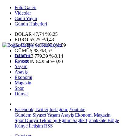
Foto Galeri
Videolar
Canlı Yayın
Günün Haberleri
DOLAR
47,74
%0,25
EURO
55,25
%0,43
G.ALTIN
6.660,55
%2,59
GÜMÜŞ
98
%3,57
Gündem
IMKB
13.779,39
%-0,14
Siyaset
BITCOIN
64.954
%0,90
Yaşam
Asayiş
Ekonomi
Magazin
Spor
Dünya
Facebook
Twitter
Instagram
Youtube
Gündem
Siyaset
Yaşam
Asayiş
Ekonomi
Magazin
Spor
Dünya
Teknoloji
Eğitim
Sağlık
Çanakkale Bölge
Künye
İletişim
RSS