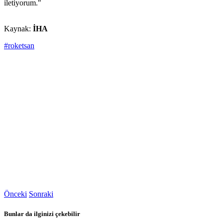
iletiyorum."
Kaynak:
İHA
#roketsan
Önceki
Sonraki
Bunlar da ilginizi çekebilir