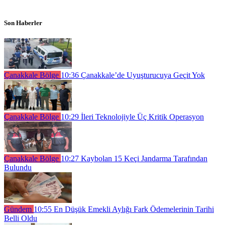
Son Haberler
Çanakkale Bölge
10:36
Çanakkale’de Uyuşturucuya Geçit Yok
Çanakkale Bölge
10:29
İleri Teknolojiyle Üç Kritik Operasyon
Çanakkale Bölge
10:27
Kaybolan 15 Keçi Jandarma Tarafından
Bulundu
Gündem
10:55
En Düşük Emekli Aylığı Fark Ödemelerinin Tarihi
Belli Oldu