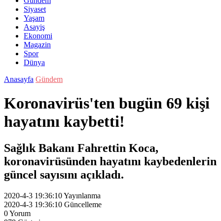
Gündem
Siyaset
Yaşam
Asayiş
Ekonomi
Magazin
Spor
Dünya
Anasayfa
Gündem
Koronavirüs'ten bugün 69 kişi
hayatını kaybetti!
Sağlık Bakanı Fahrettin Koca,
koronavirüsünden hayatını kaybedenlerin
güncel sayısını açıkladı.
2020-4-3 19:36:10
Yayınlanma
2020-4-3 19:36:10
Güncelleme
0
Yorum