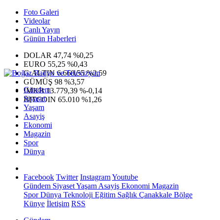
Foto Galeri
Videolar
Canlı Yayın
Günün Haberleri
DOLAR
47,74
%0,25
EURO
55,25
%0,43
G.ALTIN
6.660,55
%2,59
GÜMÜŞ
98
%3,57
Gündem
IMKB
13.779,39
%-0,14
Siyaset
BITCOIN
65.010
%1,26
Yaşam
Asayiş
Ekonomi
Magazin
Spor
Dünya
Facebook
Twitter
Instagram
Youtube
Gündem
Siyaset
Yaşam
Asayiş
Ekonomi
Magazin
Spor
Dünya
Teknoloji
Eğitim
Sağlık
Çanakkale Bölge
Künye
İletişim
RSS