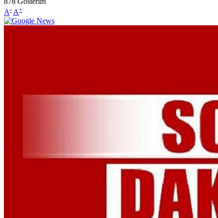
878
Gösterim
-
+
A
A