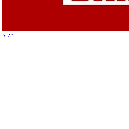
-
+
A
A