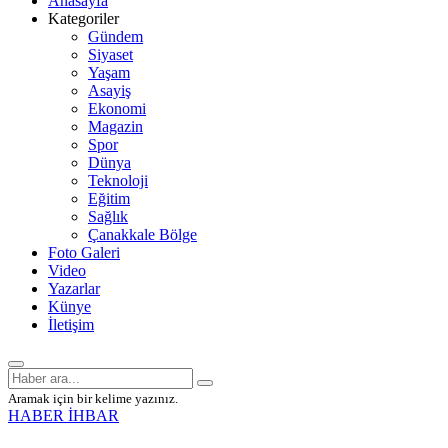
Anasayfa
Kategoriler
Gündem
Siyaset
Yaşam
Asayiş
Ekonomi
Magazin
Spor
Dünya
Teknoloji
Eğitim
Sağlık
Çanakkale Bölge
Foto Galeri
Video
Yazarlar
Künye
İletişim
Aramak için bir kelime yazınız.
HABER İHBAR