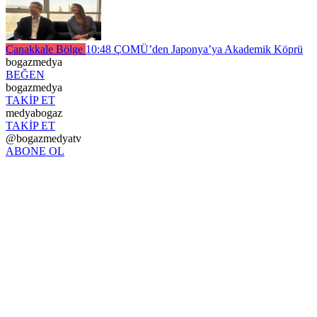
Çanakkale Bölge
10:48
ÇOMÜ’den Japonya’ya Akademik Köprü
bogazmedya
BEĞEN
bogazmedya
TAKİP ET
medyabogaz
TAKİP ET
@bogazmedyatv
ABONE OL