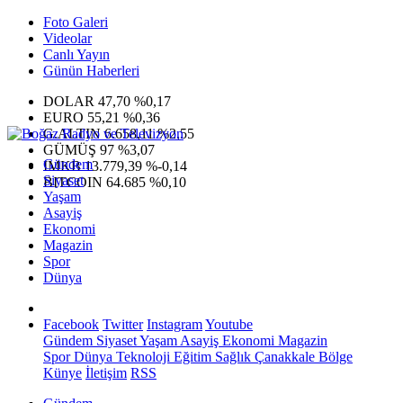
Foto Galeri
Videolar
Canlı Yayın
Günün Haberleri
DOLAR
47,70
%0,17
EURO
55,21
%0,36
G.ALTIN
6.658,11
%2,55
GÜMÜŞ
97
%3,07
Gündem
IMKB
13.779,39
%-0,14
Siyaset
BITCOIN
64.685
%0,10
Yaşam
Asayiş
Ekonomi
Magazin
Spor
Dünya
Facebook
Twitter
Instagram
Youtube
Gündem
Siyaset
Yaşam
Asayiş
Ekonomi
Magazin
Spor
Dünya
Teknoloji
Eğitim
Sağlık
Çanakkale Bölge
Künye
İletişim
RSS