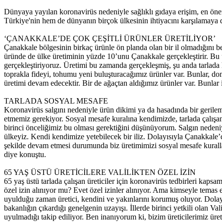
Dünyaya yayılan koronavirüs nedeniyle sağlıklı gıdaya erişim, en öneml
Türkiye'nin hem de dünyanın birçok ülkesinin ihtiyacını karşılamaya deva
‘ÇANAKKALE’DE ÇOK ÇEŞİTLİ ÜRÜNLER ÜRETİLİYOR’
Çanakkale bölgesinin birkaç ürünle ön planda olan bir il olmadığını b
üründe de ülke üretiminin yüzde 10’unu Çanakkale gerçekleştirir. Bu ürü
gerçekleştiriyoruz. Üretimi bu zamanda gerçekleşmiş, şu anda tarlada 
toprakla fideyi, tohumu yeni buluşturacağımız ürünler var. Bunlar, d
üretimi devam edecektir. Bir de ağaçtan aldığımız ürünler var. Bunlar 
TARLADA SOSYAL MESAFE
Koronavirüs salgını nedeniyle ürün dikimi ya da hasadında bir geril
etmemiz gerekiyor. Sosyal mesafe kuralına kendimizde, tarlada çalışanla
birinci önceliğimiz bu olması gerektiğini düşünüyorum. Salgın nedeni
ülkeyiz. Kendi kendimize yetebilecek bir iliz. Dolayısıyla Çanakkale’
şekilde devam etmesi durumunda biz üretimimizi sosyal mesafe kuralla
diye konuştu.
65 YAŞ ÜSTÜ ÜRETİCİLERE VALİLİKTEN ÖZEL İZİN
65 yaş üstü tarlada çalışan üreticiler için koronavirüs tedbirleri kapsa
özel izin alınıyor mu? Evet özel izinler alınıyor. Ama kimseyle temas 
uyulduğu zaman üretici, kendini ve yakınlarını korumuş oluyor. Dolayı
bakanlığın çıkardığı genelgenin uzayışı. İllerde birinci yetkili olan Va
uyulmadığı takip ediliyor. Ben inanıyorum ki, bizim üreticilerimiz ü