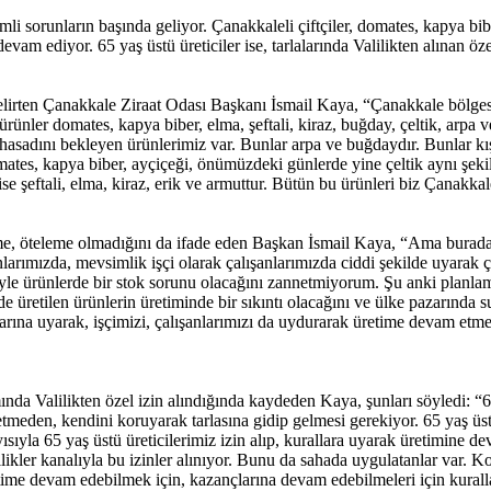
i sorunların başında geliyor. Çanakkaleli çiftçiler, domates, kapya biber
m ediyor. 65 yaş üstü üreticiler ise, tarlalarında Valilikten alınan özel
elirten Çanakkale Ziraat Odası Başkanı İsmail Kaya, “Çanakkale bölgesi
nler domates, kapya biber, elma, şeftali, kiraz, buğday, çeltik, arpa ve 
hasadını bekleyen ürünlerimiz var. Bunlar arpa ve buğdaydır. Bunlar kış
omates, kapya biber, ayçiçeği, önümüzdeki günlerde yine çeltik aynı şe
ise şeftali, elma, kiraz, erik ve armuttur. Bütün bu ürünleri biz Çanakka
eme, öteleme olmadığını da ifade eden Başkan İsmail Kaya, “Ama burad
rımızda, mevsimlik işçi olarak çalışanlarımızda ciddi şekilde uyarak çal
yle ürünlerde bir stok sorunu olacağını zannetmiyorum. Şu anki planlam
de üretilen ürünlerin üretiminde bir sıkıntı olacağını ve ülke pazarınd
rına uyarak, işçimizi, çalışanlarımızı da uydurarak üretime devam etme
mında Valilikten özel izin alındığında kaydeden Kaya, şunları söyledi: “65
etmeden, kendini koruyarak tarlasına gidip gelmesi gerekiyor. 65 yaş üstü
sıyla 65 yaş üstü üreticilerimiz izin alıp, kurallara uyarak üretimine d
lilikler kanalıyla bu izinler alınıyor. Bunu da sahada uygulatanlar var. K
retime devam edebilmek için, kazançlarına devam edebilmeleri için kura