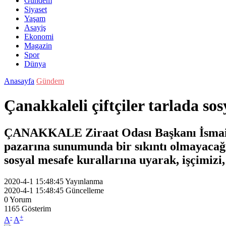
Gündem
Siyaset
Yaşam
Asayiş
Ekonomi
Magazin
Spor
Dünya
Anasayfa
Gündem
Çanakkaleli çiftçiler tarlada s
ÇANAKKALE Ziraat Odası Başkanı İsmail Ka
pazarına sunumunda bir sıkıntı olmayacağı
sosyal mesafe kurallarına uyarak, işçimizi,
2020-4-1 15:48:45
Yayınlanma
2020-4-1 15:48:45
Güncelleme
0
Yorum
1165
Gösterim
-
+
A
A