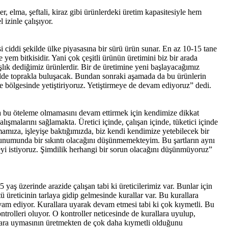
, elma, şeftali, kiraz gibi ürünlerdeki üretim kapasitesiyle hem
 izinle çalışıyor.
 ciddi şekilde ülke piyasasına bir sürü ürün sunar. En az 10-15 tane
yem bitkisidir. Yani çok çeşitli ürünün üretimini biz bir arada
lık dediğimiz ürünlerdir. Bir de üretimine yeni başlayacağımız
kilde toprakla buluşacak. Bundan sonraki aşamada da bu ürünlerin
le bölgesinde yetiştiriyoruz. Yetiştirmeye de devam ediyoruz” dedi.
a bu öteleme olmamasını devam ettirmek için kendimize dikkat
ışmalarını sağlamakta. Üretici içinde, çalışan içinde, tüketici içinde
amıza, işleyişe baktığımızda, biz kendi kendimize yetebilecek bir
a sunumunda bir sıkıntı olacağını düşünmemekteyim. Bu şartların aynı
yi istiyoruz. Şimdilik herhangi bir sorun olacağını düşünmüyoruz”
 yaş üzerinde arazide çalışan tabi ki üreticilerimiz var. Bunlar için
 üreticinin tarlaya gidip gelmesinde kurallar var. Bu kurallara
evam ediyor. Kurallara uyarak devam etmesi tabi ki çok kıymetli. Bu
ontrolleri oluyor. O kontroller neticesinde de kurallara uyulup,
llara uymasının üretmekten de çok daha kıymetli olduğunu