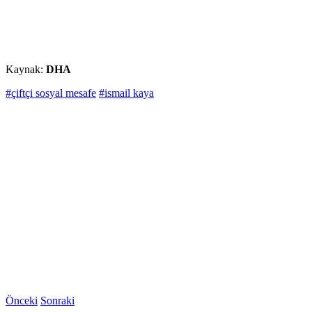
Kaynak:
DHA
#çiftçi sosyal mesafe
#ismail kaya
Önceki
Sonraki