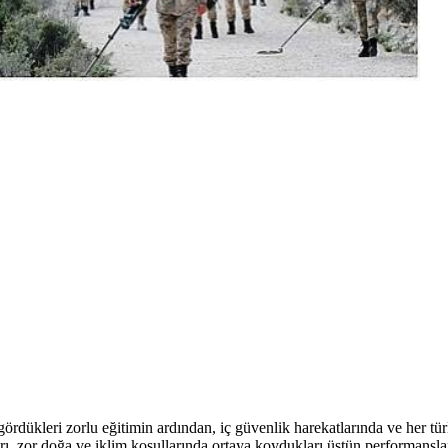
leri zorlu eğitimin ardından, iç güvenlik harekatlarında ve her türlü
zor doğa ve iklim koşullarında ortaya koydukları üstün performansları