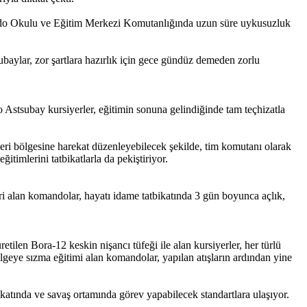
ndo Okulu ve Eğitim Merkezi Komutanlığında uzun süre uykusuzluk
baylar, zor şartlara hazırlık için gece gündüz demeden zorlu
 Astsubay kursiyerler, eğitimin sonuna gelindiğinde tam teçhizatla
 bölgesine harekat düzenleyebilecek şekilde, tim komutanı olarak
timlerini tatbikatlarla da pekiştiriyor.
eri alan komandolar, hayatı idame tatbikatında 3 gün boyunca açlık,
tilen Bora-12 keskin nişancı tüfeği ile alan kursiyerler, her türlü
geye sızma eğitimi alan komandolar, yapılan atışların ardından yine
atında ve savaş ortamında görev yapabilecek standartlara ulaşıyor.