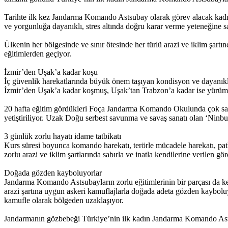
Tarihte ilk kez Jandarma Komando Astsubay olarak görev alacak kad
ve yorgunluğa dayanıklı, stres altında doğru karar verme yeteneğine sahip
Ülkenin her bölgesinde ve sınır ötesinde her türlü arazi ve iklim şar
eğitimlerden geçiyor.
İzmir’den Uşak’a kadar koşu
İç güvenlik harekatlarında büyük önem taşıyan kondisyon ve dayanıklı
İzmir’den Uşak’a kadar koşmuş, Uşak’tan Trabzon’a kadar ise yürümü
20 hafta eğitim gördükleri Foça Jandarma Komando Okulunda çok sayı
yetiştiriliyor. Uzak Doğu serbest savunma ve savaş sanatı olan ‘Ninbud
3 günlük zorlu hayatı idame tatbikatı
Kurs süresi boyunca komando harekatı, terörle mücadele harekatı, patla
zorlu arazi ve iklim şartlarında sabırla ve inatla kendilerine verilen gör
Doğada gözden kayboluyorlar
Jandarma Komando Astsubayların zorlu eğitimlerinin bir parçası da keski
arazi şartına uygun askeri kamuflajlarla doğada adeta gözden kaybolu
kamufle olarak bölgeden uzaklaşıyor.
Jandarmanın gözbebeği Türkiye’nin ilk kadın Jandarma Komando Astsuba