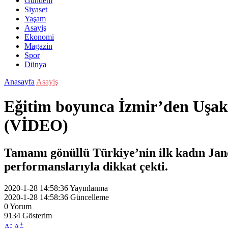
Gündem
Siyaset
Yaşam
Asayiş
Ekonomi
Magazin
Spor
Dünya
Anasayfa
Asayiş
Eğitim boyunca İzmir’den Uşak
(VİDEO)
Tamamı gönüllü Türkiye’nin ilk kadın Jan
performanslarıyla dikkat çekti.
2020-1-28 14:58:36
Yayınlanma
2020-1-28 14:58:36
Güncelleme
0
Yorum
9134
Gösterim
-
+
A
A