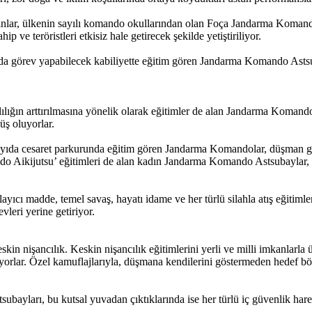
ınlar, ülkenin sayılı komando okullarından olan Foça Jandarma Koma
 ve teröristleri etkisiz hale getirecek şekilde yetiştiriliyor.
tında görev yapabilecek kabiliyette eğitim gören Jandarma Komando Astsu
lığın arttırılmasına yönelik olarak eğitimler de alan Jandarma Komando
ş oluyorlar.
da cesaret parkurunda eğitim gören Jandarma Komandolar, düşman geri
o Aikijutsu’ eğitimleri de alan kadın Jandarma Komando Astsubaylar, eği
yıcı madde, temel savaş, hayatı idame ve her türlü silahla atış eğitiml
evleri yerine getiriyor.
n nişancılık. Keskin nişancılık eğitimlerini yerli ve milli imkanlarla üre
yorlar. Özel kamuflajlarıyla, düşmana kendilerini göstermeden hedef böl
yları, bu kutsal yuvadan çıktıklarında ise her türlü iç güvenlik harek