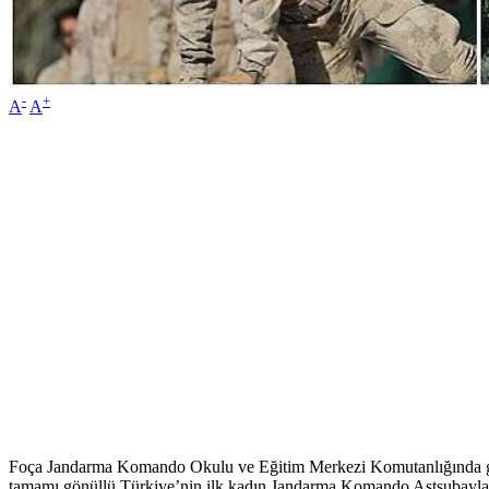
-
+
A
A
Foça Jandarma Komando Okulu ve Eğitim Merkezi Komutanlığında gördük
tamamı gönüllü Türkiye’nin ilk kadın Jandarma Komando Astsubayları, 