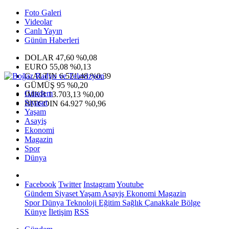
Foto Galeri
Videolar
Canlı Yayın
Günün Haberleri
DOLAR
47,60
%0,08
EURO
55,08
%0,13
G.ALTIN
6.521,48
%0,39
GÜMÜŞ
95
%0,20
Gündem
IMKB
13.703,13
%0,00
Siyaset
BITCOIN
64.927
%0,96
Yaşam
Asayiş
Ekonomi
Magazin
Spor
Dünya
Facebook
Twitter
Instagram
Youtube
Gündem
Siyaset
Yaşam
Asayiş
Ekonomi
Magazin
Spor
Dünya
Teknoloji
Eğitim
Sağlık
Çanakkale Bölge
Künye
İletişim
RSS