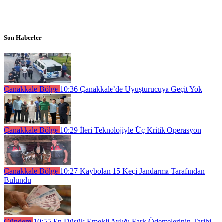
Son Haberler
Çanakkale Bölge
10:36
Çanakkale’de Uyuşturucuya Geçit Yok
Çanakkale Bölge
10:29
İleri Teknolojiyle Üç Kritik Operasyon
Çanakkale Bölge
10:27
Kaybolan 15 Keçi Jandarma Tarafından
Bulundu
Gündem
10:55
En Düşük Emekli Aylığı Fark Ödemelerinin Tarihi