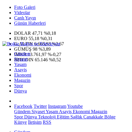
Foto Galeri
Videolar
Canlı Yayın
Günün Haberleri
DOLAR
47,71
%0,18
EURO
55,18
%0,31
G.ALTIN
6.665,93
%2,67
GÜMÜŞ
98
%3,89
Gündem
IMKB
13.761,97
%-0,27
Siyaset
BITCOIN
65.146
%0,52
Yaşam
Asayiş
Ekonomi
Magazin
Spor
Dünya
Facebook
Twitter
Instagram
Youtube
Gündem
Siyaset
Yaşam
Asayiş
Ekonomi
Magazin
Spor
Dünya
Teknoloji
Eğitim
Sağlık
Çanakkale Bölge
Künye
İletişim
RSS