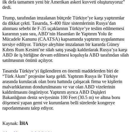
ilk defa tamamen yeni bir Amerikan askeri kuvveti oluşturuyoruz”
dedi.
Trump, tarafından imzalanan bütçede Türkiye’ye karşı yaptırımlar
da dikkat çekti. Tasarıda, S-400 füze sistemlerinin Rusya’dan
alınması sebebi ile F-35 uçaklarının Türkiye’ye teslim edilmemesi
kararının yanı sıra, ABD’nin Hasımları ile Yaptırım Yolu ile
Mücadele Kanunu (CAATSA) kapsamında yaptırım uygulanması
tavsiye ediliyor. Türkiye aleyhine imzalanan bir kararda Güney
Kıbrıs Rum Kesimi’ne silah satış yasağı kaldırılarak Rusya’ya karşı
ABD ile iş birliğine devam edilmesi koşuluyla ABD tarafından silah
satılmasının önünü açılıyor.
Tasarıda Türkiye’yi ilgilendiren en önemli maddelerden biri de
“Türk Akım” projesine karşı geldi. Yaptırım Rusya ile Türkiye
arasında kurulacak olan boru hattında çalışacak firma ve kişilerin
malvarlıklarının dondurulmasını ve var olan ABD vizelerinin
kaldırılmasını öngörüyor. Yaptırım ayrıca ABD Dışişleri
Bakanlığının deniz seviyesinin 100 Feet (30.5 m) ve altına boru
döşemesi yapan gemi ve kurumların belli sürelerde kongreye
raporlanmasını talep ediyor.
Kaynak:
İHA