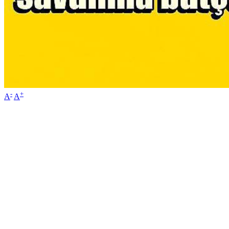
-
+
A
A