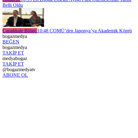
Belli Oldu
Çanakkale Bölge
10:48
ÇOMÜ’den Japonya’ya Akademik Köprü
bogazmedya
BEĞEN
bogazmedya
TAKİP ET
medyabogaz
TAKİP ET
@bogazmedyatv
ABONE OL