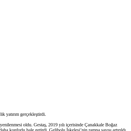
k yatırım gerçekleştirdi.
 yenilenmesi oldu. Gestaş, 2019 yılı içerisinde Çanakkale Boğaz
a konforlu hale getirdi. Gelibolu İskelesi’nin rampa sayısı artırıldı,