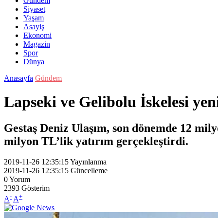
Gündem
Siyaset
Yaşam
Asayiş
Ekonomi
Magazin
Spor
Dünya
Anasayfa
Gündem
Lapseki ve Gelibolu İskelesi ye
Gestaş Deniz Ulaşım, son dönemde 12 milyo
milyon TL’lik yatırım gerçekleştirdi.
2019-11-26 12:35:15
Yayınlanma
2019-11-26 12:35:15
Güncelleme
0
Yorum
2393
Gösterim
-
+
A
A