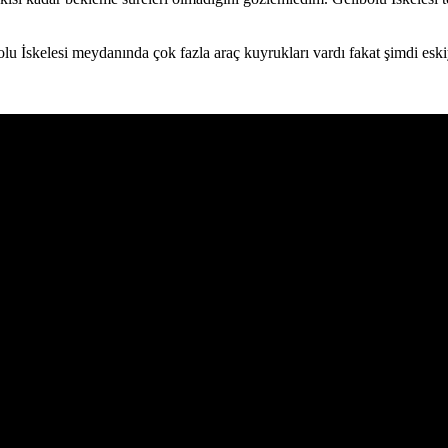
u İskelesi meydanında çok fazla araç kuyrukları vardı fakat şimdi eskiye