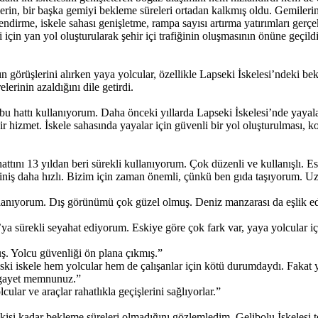
lerin, bir başka gemiyi bekleme süreleri ortadan kalkmış oldu. Gemilerin
ndirme, iskele sahası genişletme, rampa sayısı artırma yatırımları gerçek
 için yan yol oluşturularak şehir içi trafiğinin oluşmasının önüne geçildi
 görüşlerini alırken yaya yolcular, özellikle Lapseki İskelesi’ndeki bek
erinin azaldığını dile getirdi.
çin bu hattı kullanıyorum. Daha önceki yıllarda Lapseki İskelesi’nde ya
ir hizmet. İskele sahasında yayalar için güvenli bir yol oluşturulması, k
hattını 13 yıldan beri sürekli kullanıyorum. Çok düzenli ve kullanışlı. 
biniş daha hızlı. Bizim için zaman önemli, çünkü ben gıda taşıyorum. 
llanıyorum. Dış görünümü çok güzel olmuş. Deniz manzarası da eşlik edi
 sürekli seyahat ediyorum. Eskiye göre çok fark var, yaya yolcular iç
ş. Yolcu güvenliği ön plana çıkmış.”
ki iskele hem yolcular hem de çalışanlar için kötü durumdaydı. Fakat 
n gayet memnunuz.”
ar ve araçlar rahatlıkla geçişlerini sağlıyorlar.”
skisi kadar bekleme süreleri olmadığını gözlemledim. Gelibolu İskelesi t