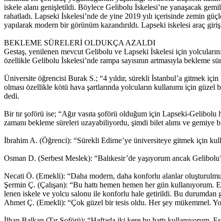
iskele alanı genişletildi. Böylece Gelibolu İskelesi’ne yanaşacak gemi
rahatladı. Lapseki İskelesi’nde de yine 2019 yılı içerisinde zemin güçle
yapılarak modern bir görünüm kazandırıldı. Lapseki iskelesi araç girişi
BEKLEME SÜRELERİ OLDUKÇA AZALDI
Gestaş, yenilenen mevcut Gelibolu ve Lapseki İskelesi için yolcularının
özellikle Gelibolu İskelesi’nde rampa sayısının artmasıyla bekleme sürel
Üniversite öğrencisi Burak S.; “4 yıldır, sürekli İstanbul’a gitmek i
olması özellikle kötü hava şartlarında yolcuların kullanımı için güzel b
dedi.
Bir tır şoförü ise; “Ağır vasıta şoförü olduğum için Lapseki-Gelibolu 
zamanı bekleme süreleri uzayabiliyordu, şimdi bilet alımı ve gemiye 
İbrahim A. (Öğrenci): “Sürekli Edirne’ye üniversiteye gitmek için ku
Osman D. (Serbest Meslek): “Balıkesir’de yaşıyorum ancak Gelibolu’ya
Necati Ö. (Emekli): “Daha modern, daha konforlu alanlar oluşturulmu
Şermin Ç. (Çalışan): “Bu hattı hemen hemen her gün kullanıyorum. Es
lenen iskele ve yolcu salonu ile konforlu hale getirildi. Bu durumda
Ahmet Ç. (Emekli): “Çok güzel bir tesis oldu. Her şey mükemmel. Yolcul
İlhan Balkan (Tır Şoförü): “Haftada iki kere bu hattı kullanıyorum. E