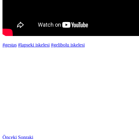
#gestaş
#lapseki iskelesi
#gelibolu iskelesi
Önceki
Sonraki