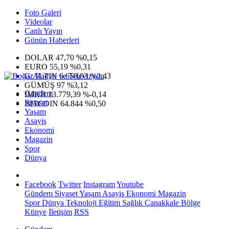
Foto Galeri
Videolar
Canlı Yayın
Günün Haberleri
DOLAR
47,70
%0,15
EURO
55,19
%0,31
G.ALTIN
6.650,03
%2,43
GÜMÜŞ
97
%3,12
Gündem
IMKB
13.779,39
%-0,14
Siyaset
BITCOIN
64.844
%0,50
Yaşam
Asayiş
Ekonomi
Magazin
Spor
Dünya
Facebook
Twitter
Instagram
Youtube
Gündem
Siyaset
Yaşam
Asayiş
Ekonomi
Magazin
Spor
Dünya
Teknoloji
Eğitim
Sağlık
Çanakkale Bölge
Künye
İletişim
RSS