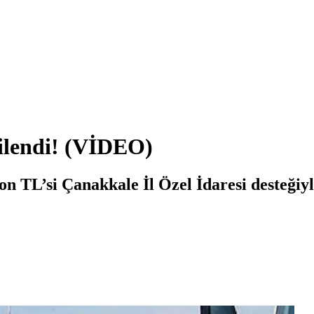
nilendi! (VİDEO)
n TL’si Çanakkale İl Özel İdaresi desteğiy