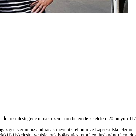
İdaresi desteğiyle olmak üzere son dönemde iskelelere 20 milyon TL’li
ğaz geçişlerini hızlandıracak mevcut Gelibolu ve Lapseki İskelelerinin
i iki iskelesini genişleterek boğaz ulaşımını hem hızlandırdı hem de dah