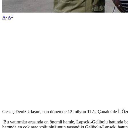
-
+
A
A
Gestaş Deniz Ulaşım, son dönemde 12 milyon TL’si Çanakkale İl Özel 
Bu yatırımlar arasında en önemli hamle, Lapseki-Gelibolu hattında bo
hattında en çok araç yoğunluğunun yaşandığı Gelibolu-Lapseki hattındak