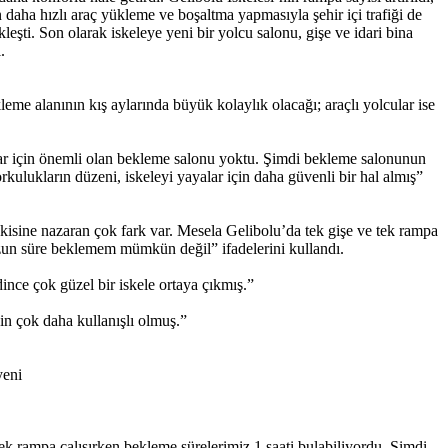
 daha hızlı araç yükleme ve boşaltma yapmasıyla şehir içi trafiği de
leşti. Son olarak iskeleye yeni bir yolcu salonu, gişe ve idari bina
.
leme alanının kış aylarında büyük kolaylık olacağı; araçlı yolcular ise
yalar için önemli olan bekleme salonu yoktu. Şimdi bekleme salonunun
orkulukların düzeni, iskeleyi yayalar için daha güvenli bir hal almış”
Eskisine nazaran çok fark var. Mesela Gelibolu’da tek gişe ve tek rampa
Uzun süre beklemem mümkün değil” ifadelerini kullandı.
nce çok güzel bir iskele ortaya çıkmış.”
in çok daha kullanışlı olmuş.”
yeni
ek rampa çalışırken bekleme sürelerimiz 1 saati bulabiliyordu. Şimdi