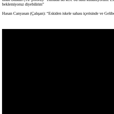
beklemiyoruz diyebilirim”
Hasan Canyasan (Çalışan): “Eskiden iskele sahası içerisinde ve Gelibol