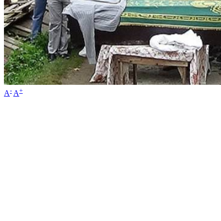
-
+
A
A