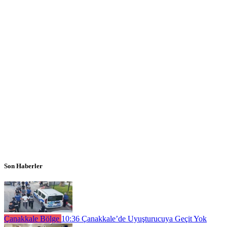
Son Haberler
Çanakkale Bölge
10:36
Çanakkale’de Uyuşturucuya Geçit Yok