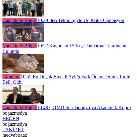
Çanakkale Bölge
10:29
İleri Teknolojiyle Üç Kritik Operasyon
Çanakkale Bölge
10:27
Kaybolan 15 Keçi Jandarma Tarafından
Bulundu
Gündem
10:55
En Düşük Emekli Aylığı Fark Ödemelerinin Tarihi
Belli Oldu
Çanakkale Bölge
10:48
ÇOMÜ’den Japonya’ya Akademik Köprü
bogazmedya
BEĞEN
bogazmedya
TAKİP ET
medyabogaz