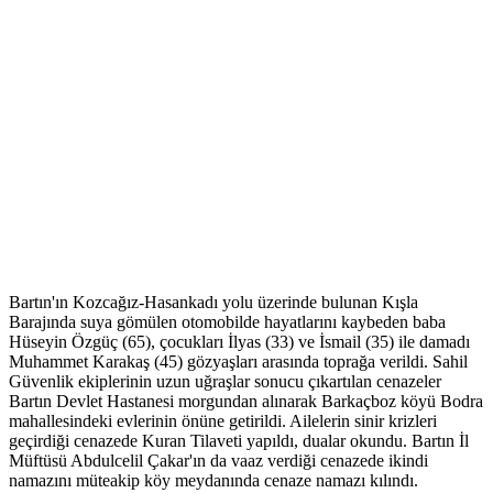
Bartın'ın Kozcağız-Hasankadı yolu üzerinde bulunan Kışla
Barajında suya gömülen otomobilde hayatlarını kaybeden baba
Hüseyin Özgüç (65), çocukları İlyas (33) ve İsmail (35) ile damadı
Muhammet Karakaş (45) gözyaşları arasında toprağa verildi. Sahil
Güvenlik ekiplerinin uzun uğraşlar sonucu çıkartılan cenazeler
Bartın Devlet Hastanesi morgundan alınarak Barkaçboz köyü Bodra
mahallesindeki evlerinin önüne getirildi. Ailelerin sinir krizleri
geçirdiği cenazede Kuran Tilaveti yapıldı, dualar okundu. Bartın İl
Müftüsü Abdulcelil Çakar'ın da vaaz verdiği cenazede ikindi
namazını müteakip köy meydanında cenaze namazı kılındı.