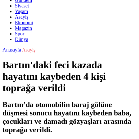
Gündem
Siyaset
Yaşam
Asayiş
Ekonomi
Magazin
Spor
Dünya
Anasayfa
Asayiş
Bartın'daki feci kazada
hayatını kaybeden 4 kişi
toprağa verildi
Bartın’da otomobilin baraj gölüne
düşmesi sonucu hayatını kaybeden baba,
çocukları ve damadı gözyaşları arasında
toprağa verildi.