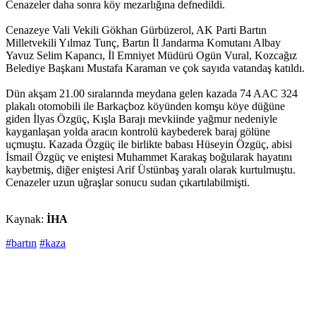
Cenazeler daha sonra köy mezarlığına defnedildi.
Cenazeye Vali Vekili Gökhan Gürbüzerol, AK Parti Bartın
Milletvekili Yılmaz Tunç, Bartın İl Jandarma Komutanı Albay
Yavuz Selim Kapancı, İl Emniyet Müdürü Ogün Vural, Kozcağız
Belediye Başkanı Mustafa Karaman ve çok sayıda vatandaş katıldı.
Dün akşam 21.00 sıralarında meydana gelen kazada 74 AAC 324
plakalı otomobili ile Barkaçboz köyünden komşu köye düğüne
giden İlyas Özgüç, Kışla Barajı mevkiinde yağmur nedeniyle
kayganlaşan yolda aracın kontrolü kaybederek baraj gölüne
uçmuştu. Kazada Özgüç ile birlikte babası Hüseyin Özgüç, abisi
İsmail Özgüç ve eniştesi Muhammet Karakaş boğularak hayatını
kaybetmiş, diğer eniştesi Arif Üstünbaş yaralı olarak kurtulmuştu.
Cenazeler uzun uğraşlar sonucu sudan çıkartılabilmişti.
Kaynak:
İHA
#bartın
#kaza