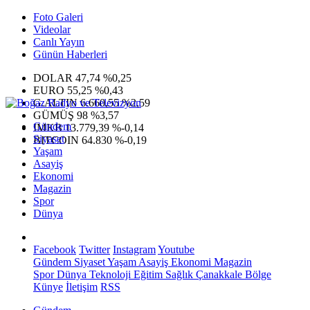
Foto Galeri
Videolar
Canlı Yayın
Günün Haberleri
DOLAR
47,74
%0,25
EURO
55,25
%0,43
G.ALTIN
6.660,55
%2,59
GÜMÜŞ
98
%3,57
Gündem
IMKB
13.779,39
%-0,14
Siyaset
BITCOIN
64.830
%-0,19
Yaşam
Asayiş
Ekonomi
Magazin
Spor
Dünya
Facebook
Twitter
Instagram
Youtube
Gündem
Siyaset
Yaşam
Asayiş
Ekonomi
Magazin
Spor
Dünya
Teknoloji
Eğitim
Sağlık
Çanakkale Bölge
Künye
İletişim
RSS