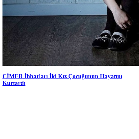
CİMER İhbarları İki Kız Çocuğunun Hayatını
Kurtardı