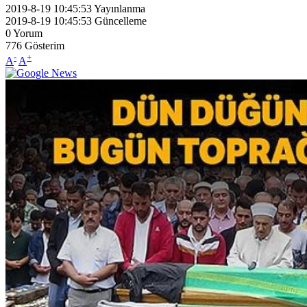
2019-8-19 10:45:53
Yayınlanma
2019-8-19 10:45:53
Güncelleme
0
Yorum
776
Gösterim
-
+
A
A