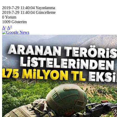
2019-7-29 11:40:04
Yayınlanma
2019-7-29 11:40:04
Güncelleme
0
Yorum
1009
Gösterim
-
+
A
A