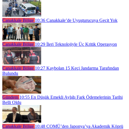
Çanakkale Bölge
10:36
Çanakkale’de Uyuşturucuya Geçit Yok
Çanakkale Bölge
10:29
İleri Teknolojiyle Üç Kritik Operasyon
Çanakkale Bölge
10:27
Kaybolan 15 Keçi Jandarma Tarafından
Bulundu
Gündem
10:55
En Düşük Emekli Aylığı Fark Ödemelerinin Tarihi
Belli Oldu
Çanakkale Bölge
10:48
ÇOMÜ’den Japonya’ya Akademik Köprü