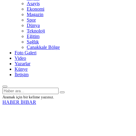
Asayiş
Ekonomi
Magazin
Spor
Dünya
Teknoloji
Eğitim
Sağlık
Çanakkale Bölge
Foto Galeri
Video
Yazarlar
Künye
İletişim
Aramak için bir kelime yazınız.
HABER İHBAR