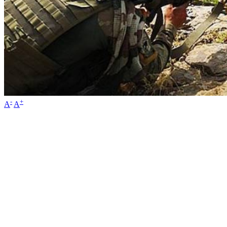
-
+
A
A