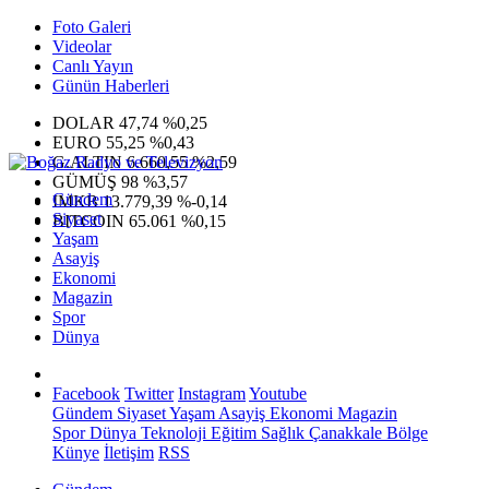
Foto Galeri
Videolar
Canlı Yayın
Günün Haberleri
DOLAR
47,74
%0,25
EURO
55,25
%0,43
G.ALTIN
6.660,55
%2,59
GÜMÜŞ
98
%3,57
Gündem
IMKB
13.779,39
%-0,14
Siyaset
BITCOIN
65.061
%0,15
Yaşam
Asayiş
Ekonomi
Magazin
Spor
Dünya
Facebook
Twitter
Instagram
Youtube
Gündem
Siyaset
Yaşam
Asayiş
Ekonomi
Magazin
Spor
Dünya
Teknoloji
Eğitim
Sağlık
Çanakkale Bölge
Künye
İletişim
RSS