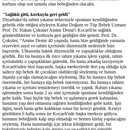
kurbanı olup son umudu olan bebeğinden olacaktı.
"Sağlıklı gitti, korkuyla geri geldi"
Diyarbakır'da rahim yıkama tedavisiyle spontane kendiliğinden
gebelik elde ettiğini söyleyen Kadın Doğum ve Tüp Bebek Uzmanı
Prof. Dr. Hakan Çoksüer Amine Demir'i Kocaeli'ne sağlıklı
gönderdiklerini ve korkuyla geri geldiğini dile getirdi. Prof. Dr.
Çoksüer, “Amine Demir 40 yaşında, hasta bize geldiğinde yumurta
rezervleri zayıf ve rahim içerisinde düzensizlik nedeniyle bize
başvurdu. Ultrasonla baktık düzensizlik ve yapışıklıklar olduğunu
gördük. Biz bu hastaya ilk önce rahim yıkama işlem yaptık, rahim
içerisindeki o yapışıklıkları giderdik. Bu hasta arkadaş tavsiyesiyle
Kocaeli'nden bize başvurdu, başka merkezlerde ileri yaş olduğu için
sadece tüp bebek ile çocukları olabileceği söylenmiş ve bunun
dışında çocuğu olamayacağını söylenmiş. Biz bu hastaya tüp bebek
önermedik, her hastaya tüp bebek önermiyoruz. Bu hastaya rahimi
yıkama ve içerisini temizlemeyi önerdik ve yaptık. Rahim yıkama
işleminden sonra hasta 2 ay süre içerisinde spontane kendiliğinden
gebe kaldı. Yani hiçbir tüp bebek ve aşılamaya gerek kalmadan,
hastanın yaşı ileri olmasına rağmen kendiliğinden gebe kaldı. İşin
ilginç tarafı hasta gebe kaldıktan sonra biz keseyi gördük. Keseyi
gördükten 6 hafta sonra ise Kocaeli'nde başka merkeze gidiyor,
hastanın bebeğinde kalp atışı olmadığı ve hemen kürtaj yapılacağını
söylemiş. Hasta inanmadığı için tekrar kliniğimize geldi, biz
baktığımızda bebekte kalp atışları var ve sağlıklı bir gebeliği