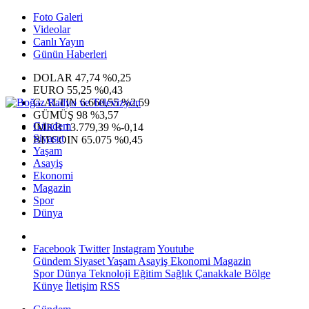
Foto Galeri
Videolar
Canlı Yayın
Günün Haberleri
DOLAR
47,74
%0,25
EURO
55,25
%0,43
G.ALTIN
6.660,55
%2,59
GÜMÜŞ
98
%3,57
Gündem
IMKB
13.779,39
%-0,14
Siyaset
BITCOIN
65.075
%0,45
Yaşam
Asayiş
Ekonomi
Magazin
Spor
Dünya
Facebook
Twitter
Instagram
Youtube
Gündem
Siyaset
Yaşam
Asayiş
Ekonomi
Magazin
Spor
Dünya
Teknoloji
Eğitim
Sağlık
Çanakkale Bölge
Künye
İletişim
RSS