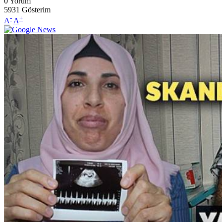
0
Yorum
5931
Gösterim
-
+
A
A