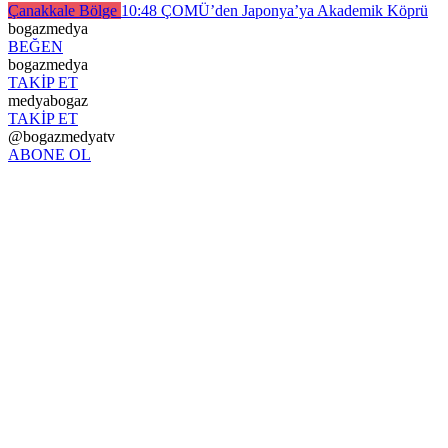
Çanakkale Bölge
10:48
ÇOMÜ’den Japonya’ya Akademik Köprü
bogazmedya
BEĞEN
bogazmedya
TAKİP ET
medyabogaz
TAKİP ET
@bogazmedyatv
ABONE OL