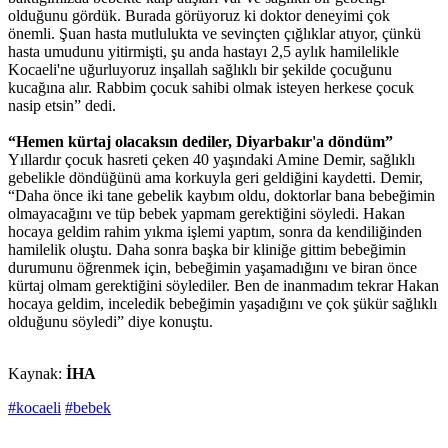
olduğunu gördük. Burada görüyoruz ki doktor deneyimi çok
önemli. Şuan hasta mutlulukta ve sevinçten çığlıklar atıyor, çünkü
hasta umudunu yitirmişti, şu anda hastayı 2,5 aylık hamilelikle
Kocaeli'ne uğurluyoruz inşallah sağlıklı bir şekilde çocuğunu
kucağına alır. Rabbim çocuk sahibi olmak isteyen herkese çocuk
nasip etsin” dedi.
“Hemen kürtaj olacaksın dediler, Diyarbakır'a döndüm”
Yıllardır çocuk hasreti çeken 40 yaşındaki Amine Demir, sağlıklı
gebelikle döndüğünü ama korkuyla geri geldiğini kaydetti. Demir,
“Daha önce iki tane gebelik kaybım oldu, doktorlar bana bebeğimin
olmayacağını ve tüp bebek yapmam gerektiğini söyledi. Hakan
hocaya geldim rahim yıkma işlemi yaptım, sonra da kendiliğinden
hamilelik oluştu. Daha sonra başka bir kliniğe gittim bebeğimin
durumunu öğrenmek için, bebeğimin yaşamadığını ve biran önce
kürtaj olmam gerektiğini söylediler. Ben de inanmadım tekrar Hakan
hocaya geldim, inceledik bebeğimin yaşadığını ve çok şükür sağlıklı
olduğunu söyledi” diye konuştu.
Kaynak:
İHA
#kocaeli
#bebek