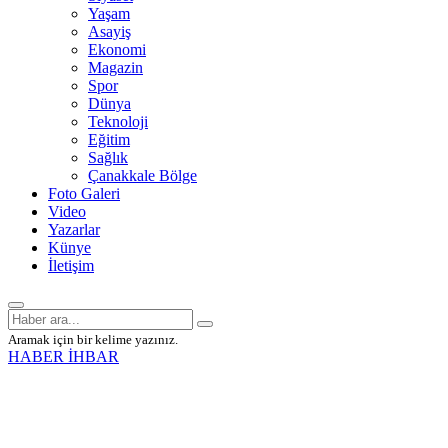
Yaşam
Asayiş
Ekonomi
Magazin
Spor
Dünya
Teknoloji
Eğitim
Sağlık
Çanakkale Bölge
Foto Galeri
Video
Yazarlar
Künye
İletişim
Aramak için bir kelime yazınız.
HABER İHBAR