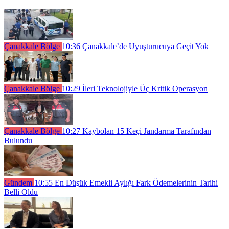
Çanakkale Bölge
10:36
Çanakkale’de Uyuşturucuya Geçit Yok
Çanakkale Bölge
10:29
İleri Teknolojiyle Üç Kritik Operasyon
Çanakkale Bölge
10:27
Kaybolan 15 Keçi Jandarma Tarafından
Bulundu
Gündem
10:55
En Düşük Emekli Aylığı Fark Ödemelerinin Tarihi
Belli Oldu