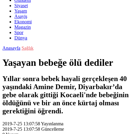
Gündem
Siyaset
Yaşam
Asayiş
Ekonomi
Magazin
Spor
Dünya
Anasayfa
Sağlık
Yaşayan bebeğe ölü dediler
Yıllar sonra bebek hayali gerçekleşen 40
yaşındaki Amine Demir, Diyarbakır’da
gebe olarak gittiği Kocaeli'nde bebeğinin
öldüğünü ve bir an önce kürtaj olması
gerektiğini öğrendi.
2019-7-25 13:07:58
Yayınlanma
2019-7-25 13:07:58
Güncelleme