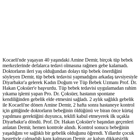
Kocaeli'nde yaşayan 40 yaşındaki Amine Demir, birçok tüp bebek
merkezlerinde defalarca tedavi olmasına rağmen gebe kalamadı.
Doktorların ileri yaş olduğundan dolayı tüp bebek önerdiğini
söyleyen Demir, tüp bebek tedavisi yapmadığını arkadaş tavsiyesiyle
Diyarbakır'a gelerek Kadın Doğum ve Tüp Bebek Uzmanı Prof. Dr.
Hakan Çoksüer'e başvurdu. Tüp bebek tedavisi uygulamadan rahim
yıkama işlemi yapan Pro. Dr. Çoksüer, hastanın spontane
kendiliğinden gebelik elde etmesini sağladı. 2 aylık sağlıklı gebelik
ile Kocaeli'ne dönen Amine Demir, 2 hafta sonra hastaneye kontrol
için gittiğinde doktorların bebeğinin öldüğünü ve biran önce kürtaj
yapılması gerektiğini duyunca, teklifi kabul etmeyerek ilk uçakla
Diyarbakır'a döndü. Prof. Dr. Hakan Çoksüer'e başından geçenleri
anlatan Demir, hemen kontrole alındı. Kontrol sonucu bebeğinin
yaşadığını ve sağlıklı bir gebelik olduğunu öğrendi. Yıllardır çocuk
hasretiyle çalmadığı kapı kalmayan Demir, az kalsın dikkatsizlik