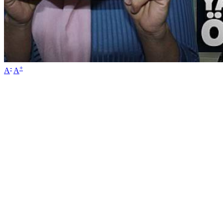
-
+
A
A