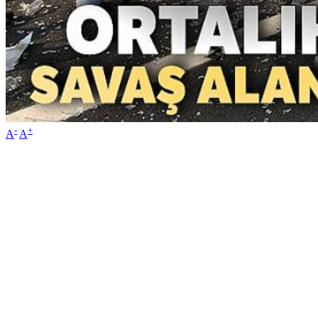
-
+
A
A