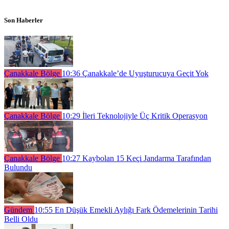
Son Haberler
Çanakkale Bölge
10:36
Çanakkale’de Uyuşturucuya Geçit Yok
Çanakkale Bölge
10:29
İleri Teknolojiyle Üç Kritik Operasyon
Çanakkale Bölge
10:27
Kaybolan 15 Keçi Jandarma Tarafından
Bulundu
Gündem
10:55
En Düşük Emekli Aylığı Fark Ödemelerinin Tarihi
Belli Oldu