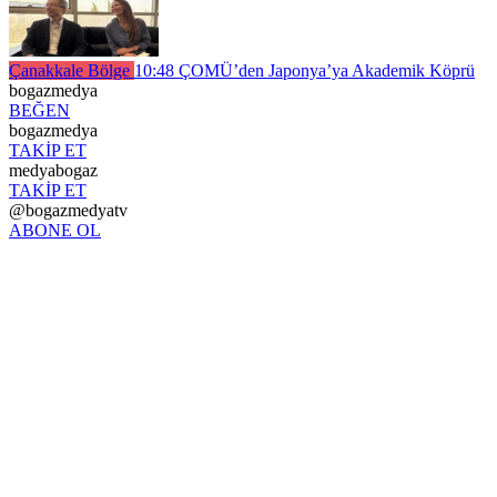
Çanakkale Bölge
10:48
ÇOMÜ’den Japonya’ya Akademik Köprü
bogazmedya
BEĞEN
bogazmedya
TAKİP ET
medyabogaz
TAKİP ET
@bogazmedyatv
ABONE OL