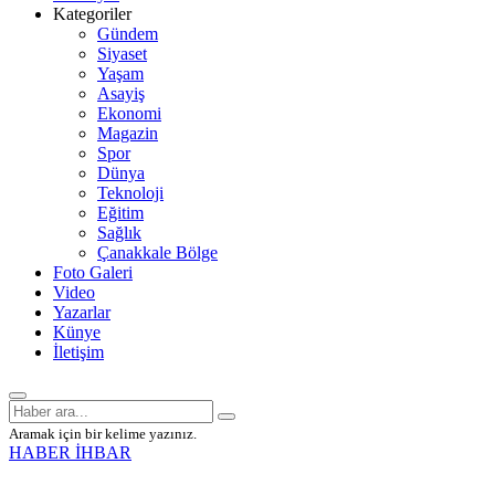
Kategoriler
Gündem
Siyaset
Yaşam
Asayiş
Ekonomi
Magazin
Spor
Dünya
Teknoloji
Eğitim
Sağlık
Çanakkale Bölge
Foto Galeri
Video
Yazarlar
Künye
İletişim
Aramak için bir kelime yazınız.
HABER İHBAR