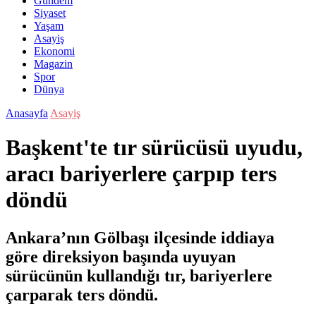
Gündem
Siyaset
Yaşam
Asayiş
Ekonomi
Magazin
Spor
Dünya
Anasayfa
Asayiş
Başkent'te tır sürücüsü uyudu,
aracı bariyerlere çarpıp ters
döndü
Ankara’nın Gölbaşı ilçesinde iddiaya
göre direksiyon başında uyuyan
sürücünün kullandığı tır, bariyerlere
çarparak ters döndü.