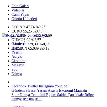
Foto Galeri
Videolar
Canlı Yayın
Günün Haberleri
DOLAR
47,74
%0,25
EURO
55,25
%0,43
G.ALTIN
6.660,55
%2,59
GÜMÜŞ
98
%3,57
Gündem
IMKB
13.779,39
%-0,14
Siyaset
BITCOIN
65.039
%0,13
Yaşam
Asayiş
Ekonomi
Magazin
Spor
Dünya
Facebook
Twitter
Instagram
Youtube
Gündem
Siyaset
Yaşam
Asayiş
Ekonomi
Magazin
Spor
Dünya
Teknoloji
Eğitim
Sağlık
Çanakkale Bölge
Künye
İletişim
RSS