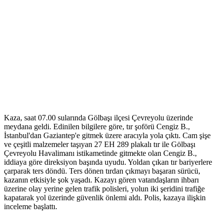
Kaza, saat 07.00 sularında Gölbaşı ilçesi Çevreyolu üzerinde
meydana geldi. Edinilen bilgilere göre, tır şoförü Cengiz B.,
İstanbul'dan Gaziantep'e gitmek üzere aracıyla yola çıktı. Cam şişe
ve çeşitli malzemeler taşıyan 27 EH 289 plakalı tır ile Gölbaşı
Çevreyolu Havalimanı istikametinde gitmekte olan Cengiz B.,
iddiaya göre direksiyon başında uyudu. Yoldan çıkan tır bariyerlere
çarparak ters döndü. Ters dönen tırdan çıkmayı başaran sürücü,
kazanın etkisiyle şok yaşadı. Kazayı gören vatandaşların ihbarı
üzerine olay yerine gelen trafik polisleri, yolun iki şeridini trafiğe
kapatarak yol üzerinde güvenlik önlemi aldı. Polis, kazaya ilişkin
inceleme başlattı.