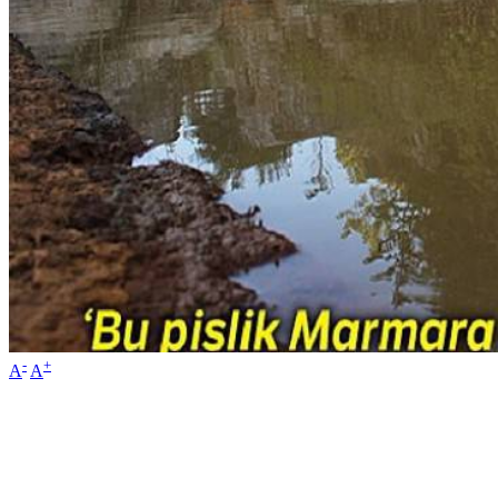
-
+
A
A