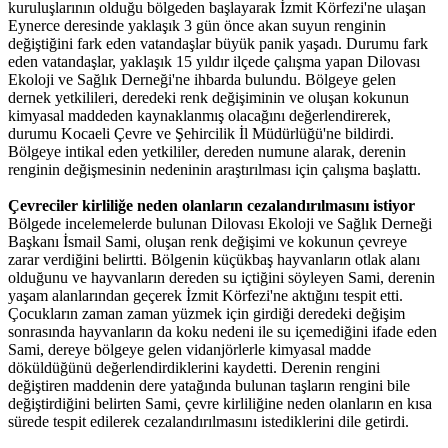
kuruluşlarının olduğu bölgeden başlayarak İzmit Körfezi'ne ulaşan
Eynerce deresinde yaklaşık 3 gün önce akan suyun renginin
değiştiğini fark eden vatandaşlar büyük panik yaşadı. Durumu fark
eden vatandaşlar, yaklaşık 15 yıldır ilçede çalışma yapan Dilovası
Ekoloji ve Sağlık Derneği'ne ihbarda bulundu. Bölgeye gelen
dernek yetkilileri, deredeki renk değişiminin ve oluşan kokunun
kimyasal maddeden kaynaklanmış olacağını değerlendirerek,
durumu Kocaeli Çevre ve Şehircilik İl Müdürlüğü'ne bildirdi.
Bölgeye intikal eden yetkililer, dereden numune alarak, derenin
renginin değişmesinin nedeninin araştırılması için çalışma başlattı.
Çevreciler kirliliğe neden olanların cezalandırılmasını istiyor
Bölgede incelemelerde bulunan Dilovası Ekoloji ve Sağlık Derneği
Başkanı İsmail Sami, oluşan renk değişimi ve kokunun çevreye
zarar verdiğini belirtti. Bölgenin küçükbaş hayvanların otlak alanı
olduğunu ve hayvanların dereden su içtiğini söyleyen Sami, derenin
yaşam alanlarından geçerek İzmit Körfezi'ne aktığını tespit etti.
Çocukların zaman zaman yüzmek için girdiği deredeki değişim
sonrasında hayvanların da koku nedeni ile su içemediğini ifade eden
Sami, dereye bölgeye gelen vidanjörlerle kimyasal madde
döküldüğünü değerlendirdiklerini kaydetti. Derenin rengini
değiştiren maddenin dere yatağında bulunan taşların rengini bile
değiştirdiğini belirten Sami, çevre kirliliğine neden olanların en kısa
sürede tespit edilerek cezalandırılmasını istediklerini dile getirdi.