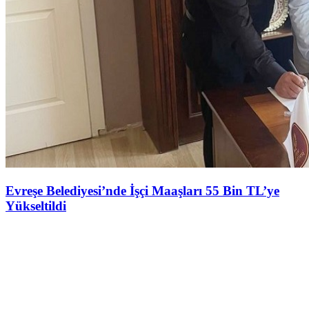
Evreşe Belediyesi’nde İşçi Maaşları 55 Bin TL’ye
Yükseltildi