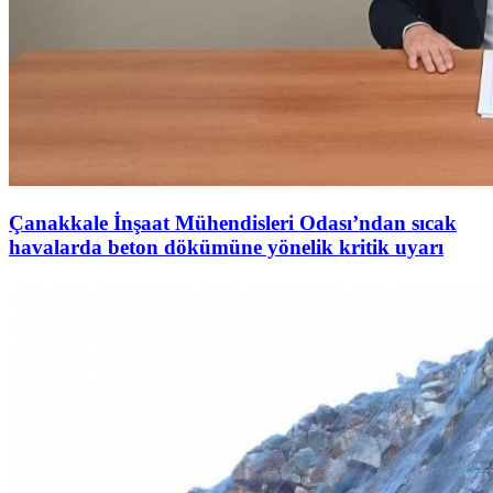
Çanakkale İnşaat Mühendisleri Odası’ndan sıcak
havalarda beton dökümüne yönelik kritik uyarı