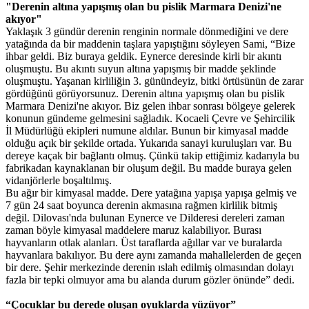
"Derenin altına yapışmış olan bu pislik Marmara Denizi'ne
akıyor"
Yaklaşık 3 gündür derenin renginin normale dönmediğini ve dere
yatağında da bir maddenin taşlara yapıştığını söyleyen Sami, “Bize
ihbar geldi. Biz buraya geldik. Eynerce deresinde kirli bir akıntı
oluşmuştu. Bu akıntı suyun altına yapışmış bir madde şeklinde
oluşmuştu. Yaşanan kirliliğin 3. günündeyiz, bitki örtüsünün de zarar
gördüğünü görüyorsunuz. Derenin altına yapışmış olan bu pislik
Marmara Denizi'ne akıyor. Biz gelen ihbar sonrası bölgeye gelerek
konunun gündeme gelmesini sağladık. Kocaeli Çevre ve Şehircilik
İl Müdürlüğü ekipleri numune aldılar. Bunun bir kimyasal madde
olduğu açık bir şekilde ortada. Yukarıda sanayi kuruluşları var. Bu
dereye kaçak bir bağlantı olmuş. Çünkü takip ettiğimiz kadarıyla bu
fabrikadan kaynaklanan bir oluşum değil. Bu madde buraya gelen
vidanjörlerle boşaltılmış.
Bu ağır bir kimyasal madde. Dere yatağına yapışa yapışa gelmiş ve
7 gün 24 saat boyunca derenin akmasına rağmen kirlilik bitmiş
değil. Dilovası'nda bulunan Eynerce ve Dilderesi dereleri zaman
zaman böyle kimyasal maddelere maruz kalabiliyor. Burası
hayvanların otlak alanları. Üst taraflarda ağıllar var ve buralarda
hayvanlara bakılıyor. Bu dere aynı zamanda mahallelerden de geçen
bir dere. Şehir merkezinde derenin ıslah edilmiş olmasından dolayı
fazla bir tepki olmuyor ama bu alanda durum gözler önünde” dedi.
“Çocuklar bu derede oluşan oyuklarda yüzüyor”