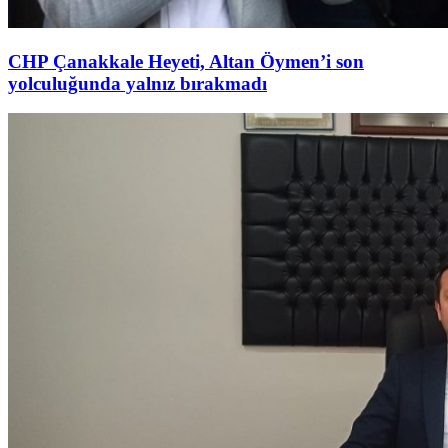
CHP Çanakkale Heyeti, Altan Öymen’i son
yolculuğunda yalnız bırakmadı