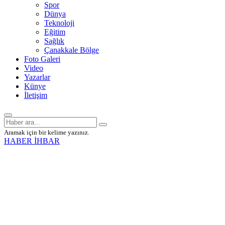
Spor
Dünya
Teknoloji
Eğitim
Sağlık
Çanakkale Bölge
Foto Galeri
Video
Yazarlar
Künye
İletişim
Aramak için bir kelime yazınız.
HABER İHBAR