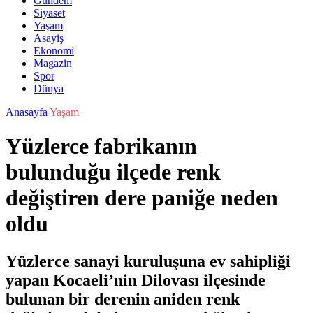
Gündem
Siyaset
Yaşam
Asayiş
Ekonomi
Magazin
Spor
Dünya
Anasayfa
Yaşam
Yüzlerce fabrikanın
bulunduğu ilçede renk
değiştiren dere paniğe neden
oldu
Yüzlerce sanayi kuruluşuna ev sahipliği
yapan Kocaeli’nin Dilovası ilçesinde
bulunan bir derenin aniden renk