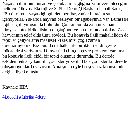
Yaşanan durumun insan ve çocukların sağlığına zarar verebileceğini
belirten Dilovası Ekoloji ve Sağlık Derneği Başkanı İsmail Sami,
“Bu durumun yaşandığı günden beri hayvanlar buradan su
içemiyorlar. Yukarıda hayvan besleyen bir ağabeyimiz var. Burası ile
ilgili suç duyurusunda bulundu. Çünkü burada zaman zaman
kimyasal atık birikintisinin oluştuğunu ve bu durumdan dolayı 7-8
hayvanının telef olduğunu söyledi. Bu konuyla ilgili mahalleliden de
tepkiler geliyor ama maalesef ki sesimizi çoğu zaman
duyuramıyoruz. Biz burada mahalleli ile birlikte 5 yıldır çevre
mücadelesi veriyoruz. Dilovası'nda birçok çevre problemi var ama
bu konuyla ilgili ciddi bir tepki oluşmuş durumda. Bu derede
eskiden halılar yıkanırdı, çocuklar yüzerdi. Hala çocuklar bu derede
oluşan oyuklarda yüzüyor. Ama şu an öyle bir şey söz konusu bile
değil” diye konuştu.
Kaynak:
İHA
#kocaeli
#fabrika
#dere