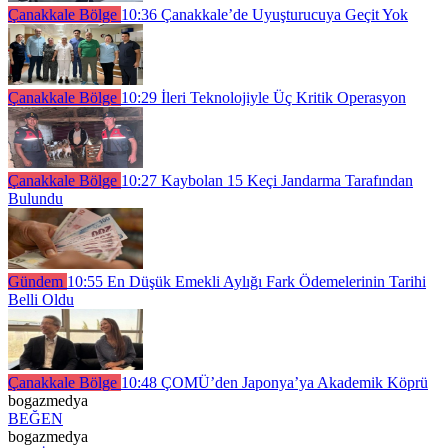
Çanakkale Bölge
10:36
Çanakkale’de Uyuşturucuya Geçit Yok
Çanakkale Bölge
10:29
İleri Teknolojiyle Üç Kritik Operasyon
Çanakkale Bölge
10:27
Kaybolan 15 Keçi Jandarma Tarafından
Bulundu
Gündem
10:55
En Düşük Emekli Aylığı Fark Ödemelerinin Tarihi
Belli Oldu
Çanakkale Bölge
10:48
ÇOMÜ’den Japonya’ya Akademik Köprü
bogazmedya
BEĞEN
bogazmedya