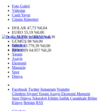
Foto Galeri
Videolar
Canlı Yayın
Günün Haberleri
DOLAR
47,73
%0,04
EURO
55,19
%0,00
G.ALTIN
6.640,52
%-0,30
GÜMÜŞ
98
%0,09
Gündem
IMKB
13.779,39
%0,00
Siyaset
BITCOIN
64.957
%0,26
Yaşam
Asayiş
Ekonomi
Magazin
Spor
Dünya
Facebook
Twitter
Instagram
Youtube
Gündem
Siyaset
Yaşam
Asayiş
Ekonomi
Magazin
Spor
Dünya
Teknoloji
Eğitim
Sağlık
Çanakkale Bölge
Künye
İletişim
RSS