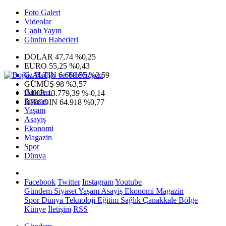
Foto Galeri
Videolar
Canlı Yayın
Günün Haberleri
DOLAR
47,74
%0,25
EURO
55,25
%0,43
G.ALTIN
6.660,55
%2,59
GÜMÜŞ
98
%3,57
Gündem
IMKB
13.779,39
%-0,14
Siyaset
BITCOIN
64.918
%0,77
Yaşam
Asayiş
Ekonomi
Magazin
Spor
Dünya
Facebook
Twitter
Instagram
Youtube
Gündem
Siyaset
Yaşam
Asayiş
Ekonomi
Magazin
Spor
Dünya
Teknoloji
Eğitim
Sağlık
Çanakkale Bölge
Künye
İletişim
RSS