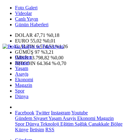
Foto Galeri
Videolar
Canlı Yayın
Günün Haberleri
DOLAR
47,71
%0,18
EURO
55,02
%0,01
G.ALTIN
6.574,53
%1,26
GÜMÜŞ
97
%3,21
Gündem
IMKB
13.798,82
%0,00
Siyaset
BITCOIN
64.364
%-0,70
Yaşam
Asayiş
Ekonomi
Magazin
Spor
Dünya
Facebook
Twitter
Instagram
Youtube
Gündem
Siyaset
Yaşam
Asayiş
Ekonomi
Magazin
Spor
Dünya
Teknoloji
Eğitim
Sağlık
Çanakkale Bölge
Künye
İletişim
RSS