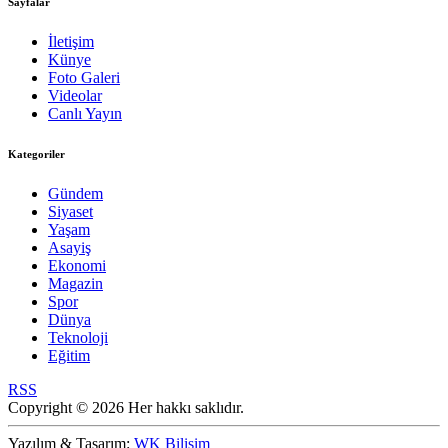
Sayfalar
İletişim
Künye
Foto Galeri
Videolar
Canlı Yayın
Kategoriler
Gündem
Siyaset
Yaşam
Asayiş
Ekonomi
Magazin
Spor
Dünya
Teknoloji
Eğitim
RSS
Copyright © 2026 Her hakkı saklıdır.
Yazılım & Tasarım:
WK Bilişim