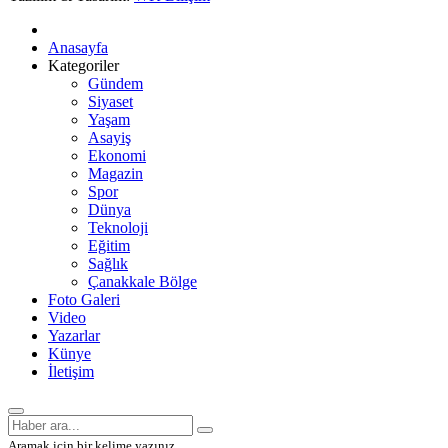
Anasayfa
Kategoriler
Gündem
Siyaset
Yaşam
Asayiş
Ekonomi
Magazin
Spor
Dünya
Teknoloji
Eğitim
Sağlık
Çanakkale Bölge
Foto Galeri
Video
Yazarlar
Künye
İletişim
Aramak için bir kelime yazınız.