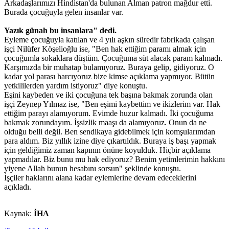
Arkadaşlarımızı Hindistan'da bulunan Alman patron mağdur etti.
Burada çocuğuyla gelen insanlar var.
Yazık günah bu insanlara" dedi.
Eyleme çocuğuyla katılan ve 4 yılı aşkın süredir fabrikada çalışan
işçi Nilüfer Köşelioğlu ise, "Ben hak ettiğim paramı almak için
çocuğumla sokaklara düştüm. Çocuğuma süt alacak param kalmadı.
Karşımızda bir muhatap bulamıyoruz. Buraya gelip, gidiyoruz. O
kadar yol parası harcıyoruz bize kimse açıklama yapmıyor. Bütün
yetkililerden yardım istiyoruz" diye konuştu.
Eşini kaybeden ve iki çocuğuna tek başına bakmak zorunda olan
işçi Zeynep Yılmaz ise, "Ben eşimi kaybettim ve ikizlerim var. Hak
ettiğim parayı alamıyorum. Evimde huzur kalmadı. İki çocuğuma
bakmak zorundayım. İşsizlik maaşı da alamıyoruz. Onun da ne
olduğu belli değil. Ben sendikaya gidebilmek için komşularımdan
para aldım. Biz yıllık izine diye çıkartıldık. Buraya iş başı yapmak
için geldiğimiz zaman kapının önüne koyulduk. Hiçbir açıklama
yapmadılar. Biz bunu mu hak ediyoruz? Benim yetimlerimin hakkını
yiyene Allah bunun hesabını sorsun" şeklinde konuştu.
İşçiler haklarını alana kadar eylemlerine devam edeceklerini
açıkladı.
Kaynak:
İHA