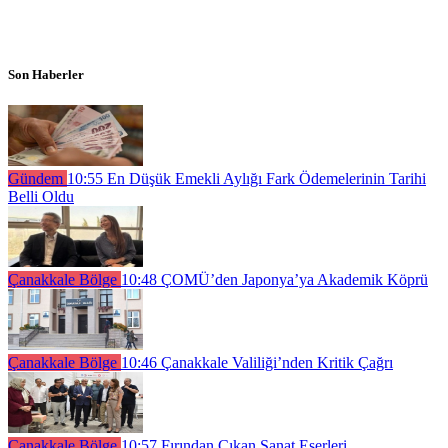
Son Haberler
Gündem
10:55
En Düşük Emekli Aylığı Fark Ödemelerinin Tarihi
Belli Oldu
Çanakkale Bölge
10:48
ÇOMÜ’den Japonya’ya Akademik Köprü
Çanakkale Bölge
10:46
Çanakkale Valiliği’nden Kritik Çağrı
Çanakkale Bölge
10:57
Fırından Çıkan Sanat Eserleri