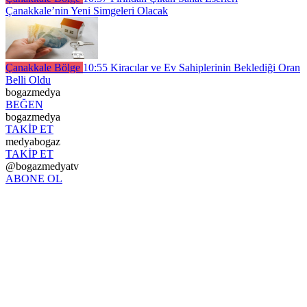
Çanakkale’nin Yeni Simgeleri Olacak
Çanakkale Bölge
10:55
Kiracılar ve Ev Sahiplerinin Beklediği Oran
Belli Oldu
bogazmedya
BEĞEN
bogazmedya
TAKİP ET
medyabogaz
TAKİP ET
@bogazmedyatv
ABONE OL