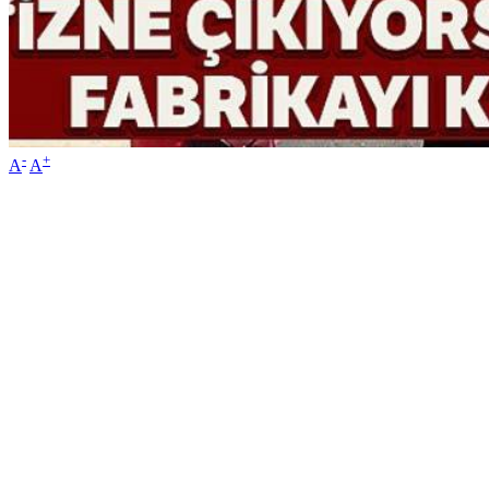
-
+
A
A