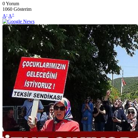
0
Yorum
1060
Gösterim
-
+
A
A