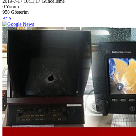
2019-7-17 10:11:17
Güncelleme
0
Yorum
958
Gösterim
-
+
A
A