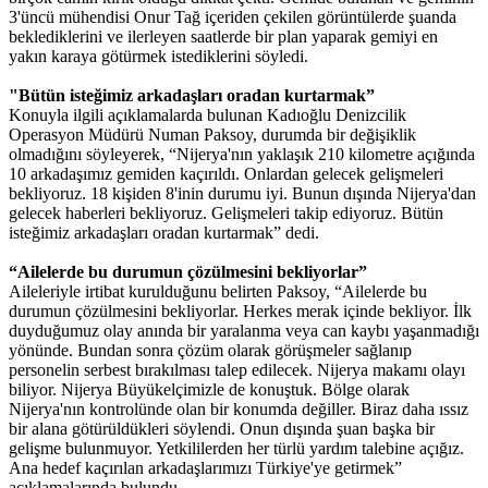
3'üncü mühendisi Onur Tağ içeriden çekilen görüntülerde şuanda
beklediklerini ve ilerleyen saatlerde bir plan yaparak gemiyi en
yakın karaya götürmek istediklerini söyledi.
"Bütün isteğimiz arkadaşları oradan kurtarmak”
Konuyla ilgili açıklamalarda bulunan Kadıoğlu Denizcilik
Operasyon Müdürü Numan Paksoy, durumda bir değişiklik
olmadığını söyleyerek, “Nijerya'nın yaklaşık 210 kilometre açığında
10 arkadaşımız gemiden kaçırıldı. Onlardan gelecek gelişmeleri
bekliyoruz. 18 kişiden 8'inin durumu iyi. Bunun dışında Nijerya'dan
gelecek haberleri bekliyoruz. Gelişmeleri takip ediyoruz. Bütün
isteğimiz arkadaşları oradan kurtarmak” dedi.
“Ailelerde bu durumun çözülmesini bekliyorlar”
Aileleriyle irtibat kurulduğunu belirten Paksoy, “Ailelerde bu
durumun çözülmesini bekliyorlar. Herkes merak içinde bekliyor. İlk
duyduğumuz olay anında bir yaralanma veya can kaybı yaşanmadığı
yönünde. Bundan sonra çözüm olarak görüşmeler sağlanıp
personelin serbest bırakılması talep edilecek. Nijerya makamı olayı
biliyor. Nijerya Büyükelçimizle de konuştuk. Bölge olarak
Nijerya'nın kontrolünde olan bir konumda değiller. Biraz daha ıssız
bir alana götürüldükleri söylendi. Onun dışında şuan başka bir
gelişme bulunmuyor. Yetkililerden her türlü yardım talebine açığız.
Ana hedef kaçırılan arkadaşlarımızı Türkiye'ye getirmek”
açıklamalarında bulundu.