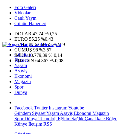
Foto Galeri
Videolar
Canlı Yayın
Günün Haberleri
DOLAR
47,74
%0,25
EURO
55,25
%0,43
G.ALTIN
6.660,55
%2,59
GÜMÜŞ
98
%3,57
Gündem
IMKB
13.779,39
%-0,14
Siyaset
BITCOIN
64.867
%-0,08
Yaşam
Asayiş
Ekonomi
Magazin
Spor
Dünya
Facebook
Twitter
Instagram
Youtube
Gündem
Siyaset
Yaşam
Asayiş
Ekonomi
Magazin
Spor
Dünya
Teknoloji
Eğitim
Sağlık
Çanakkale Bölge
Künye
İletişim
RSS