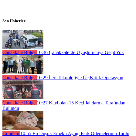
Son Haberler
Çanakkale Bölge
10:36
Çanakkale’de Uyuşturucuya Geçit Yok
Çanakkale Bölge
10:29
İleri Teknolojiyle Üç Kritik Operasyon
Çanakkale Bölge
10:27
Kaybolan 15 Keçi Jandarma Tarafından
Bulundu
Gündem
10:55
En Düşük Emekli Aylığı Fark Ödemelerinin Tarihi