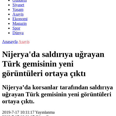
Gündem
Siyaset
Yaşam
Asayiş
Ekonomi
Magazin
Spor
Dünya
Anasayfa
Asayiş
Nijerya'da saldırıya uğrayan
Türk gemisinin yeni
görüntüleri ortaya çıktı
Nijerya’da korsanlar tarafından saldırıya
uğrayan Türk gemisinin yeni görüntüleri
ortaya çıktı.
2019-7-17 10:11:17
Yayınlanma