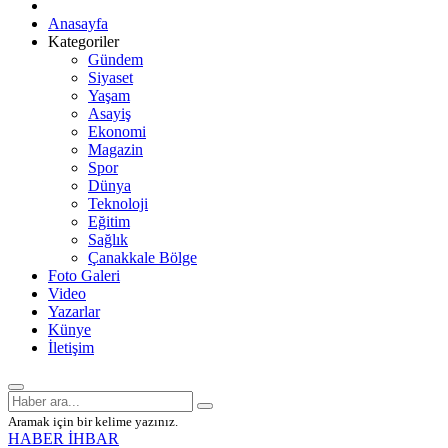
Anasayfa
Kategoriler
Gündem
Siyaset
Yaşam
Asayiş
Ekonomi
Magazin
Spor
Dünya
Teknoloji
Eğitim
Sağlık
Çanakkale Bölge
Foto Galeri
Video
Yazarlar
Künye
İletişim
Aramak için bir kelime yazınız.
HABER İHBAR