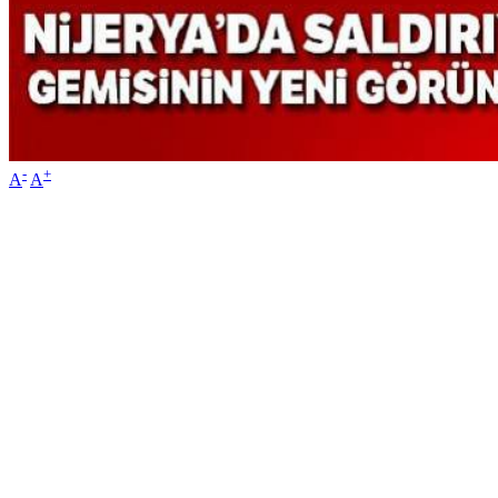
-
+
A
A