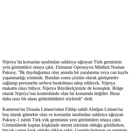
Nijerya’da korsanlar tarafından saldırıya uğrayan Türk gemisinin
yeni görüntüleri ortaya çıktı. Firmanın Operasyon Müdürü Numan
Paksoy, "İlk duyduğumuz olay anında bir yaralanma veya can kaybı
yaşanmadığı yönünde. Bundan sonra çözüm olarak görüşmeler
sağlanıp personelin serbest bırakılması talep edilecek. Nijerya
makamı olayı biliyor. Nijerya Büyükelçimizle de konuştuk. Bölge
olarak Nijerya’nın kontrolünde olan bir konumda değiller. Biraz
daha ıssız bir alana götürüldükleri söylendi" dedi.
Kamerun'un Douala Limanı'ndan Fildişi sahili Abidjan Limanı'na
boş olarak gitmekte olan ve korsanlar tarafından saldırıya uğrayan
Paksoy-1 isimli Türk yük gemisinin yeni görüntüleri ortaya çıktı.
Görüntülerde kaptan köşkünde mermi izlerinin olduğu görülürken,
birçok camın kırık olduğu dikkat çekti. Gemide bulunan ve geminin