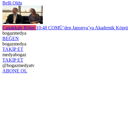
Belli Oldu
Çanakkale Bölge
10:48
ÇOMÜ’den Japonya’ya Akademik Köprü
bogazmedya
BEĞEN
bogazmedya
TAKİP ET
medyabogaz
TAKİP ET
@bogazmedyatv
ABONE OL