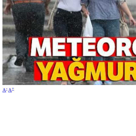
-
+
A
A