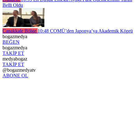
Belli Oldu
Çanakkale Bölge
10:48
ÇOMÜ’den Japonya’ya Akademik Köprü
bogazmedya
BEĞEN
bogazmedya
TAKİP ET
medyabogaz
TAKİP ET
@bogazmedyatv
ABONE OL