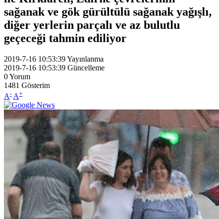
sağanak ve gök gürültülü sağanak yağışlı,
diğer yerlerin parçalı ve az bulutlu
geçeceği tahmin ediliyor
2019-7-16 10:53:39
Yayınlanma
2019-7-16 10:53:39
Güncelleme
0
Yorum
1481
Gösterim
-
+
A
A