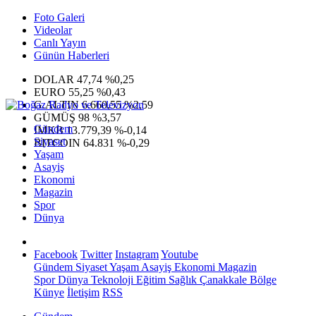
Foto Galeri
Videolar
Canlı Yayın
Günün Haberleri
DOLAR
47,74
%0,25
EURO
55,25
%0,43
G.ALTIN
6.660,55
%2,59
GÜMÜŞ
98
%3,57
Gündem
IMKB
13.779,39
%-0,14
Siyaset
BITCOIN
64.831
%-0,29
Yaşam
Asayiş
Ekonomi
Magazin
Spor
Dünya
Facebook
Twitter
Instagram
Youtube
Gündem
Siyaset
Yaşam
Asayiş
Ekonomi
Magazin
Spor
Dünya
Teknoloji
Eğitim
Sağlık
Çanakkale Bölge
Künye
İletişim
RSS