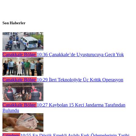
Son Haberler
Çanakkale Bölge
10:36
Çanakkale’de Uyuşturucuya Geçit Yok
Çanakkale Bölge
10:29
İleri Teknolojiyle Üç Kritik Operasyon
Çanakkale Bölge
10:27
Kaybolan 15 Keçi Jandarma Tarafından
Bulundu
Gündem
10:55
En Düşük Emekli Aylığı Fark Ödemelerinin Tarihi