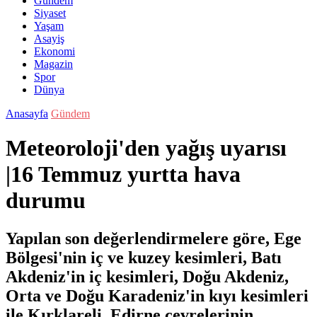
Gündem
Siyaset
Yaşam
Asayiş
Ekonomi
Magazin
Spor
Dünya
Anasayfa
Gündem
Meteoroloji'den yağış uyarısı
|16 Temmuz yurtta hava
durumu
Yapılan son değerlendirmelere göre, Ege
Bölgesi'nin iç ve kuzey kesimleri, Batı
Akdeniz'in iç kesimleri, Doğu Akdeniz,
Orta ve Doğu Karadeniz'in kıyı kesimleri
ile Kırklareli, Edirne çevrelerinin