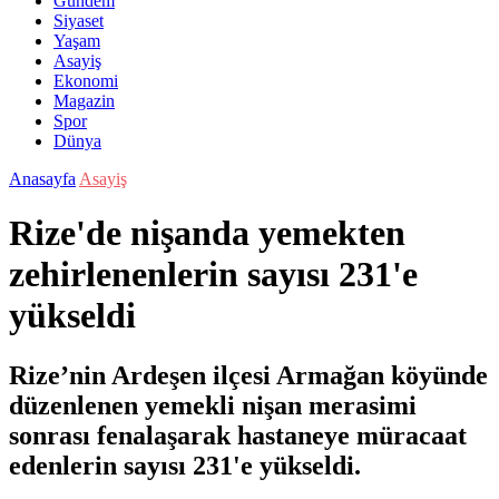
Gündem
Siyaset
Yaşam
Asayiş
Ekonomi
Magazin
Spor
Dünya
Anasayfa
Asayiş
Rize'de nişanda yemekten
zehirlenenlerin sayısı 231'e
yükseldi
Rize’nin Ardeşen ilçesi Armağan köyünde
düzenlenen yemekli nişan merasimi
sonrası fenalaşarak hastaneye müracaat
edenlerin sayısı 231'e yükseldi.