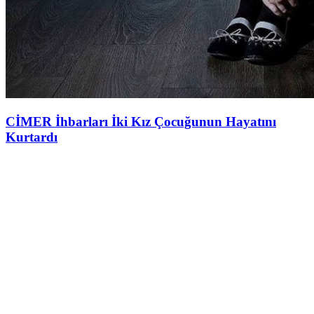
CİMER İhbarları İki Kız Çocuğunun Hayatını
Kurtardı