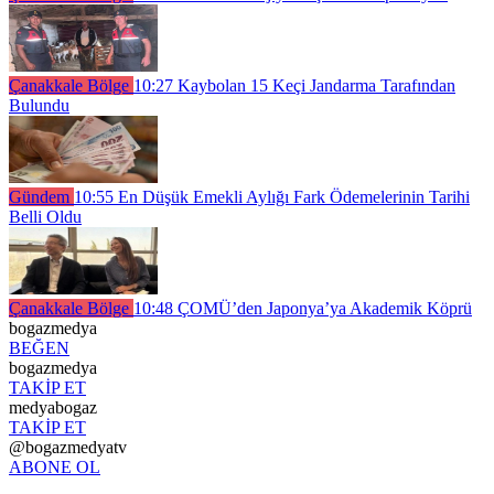
Çanakkale Bölge
10:27
Kaybolan 15 Keçi Jandarma Tarafından
Bulundu
Gündem
10:55
En Düşük Emekli Aylığı Fark Ödemelerinin Tarihi
Belli Oldu
Çanakkale Bölge
10:48
ÇOMÜ’den Japonya’ya Akademik Köprü
bogazmedya
BEĞEN
bogazmedya
TAKİP ET
medyabogaz
TAKİP ET
@bogazmedyatv
ABONE OL