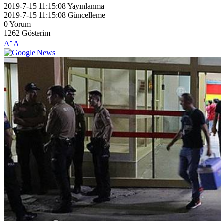
2019-7-15 11:15:08
Yayınlanma
2019-7-15 11:15:08
Güncelleme
0
Yorum
1262
Gösterim
-
+
A
A