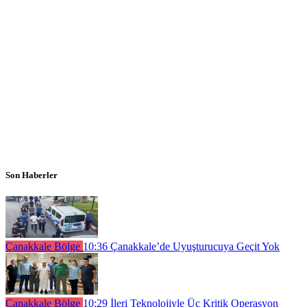
Son Haberler
Çanakkale Bölge
10:36
Çanakkale’de Uyuşturucuya Geçit Yok
Çanakkale Bölge
10:29
İleri Teknolojiyle Üç Kritik Operasyon