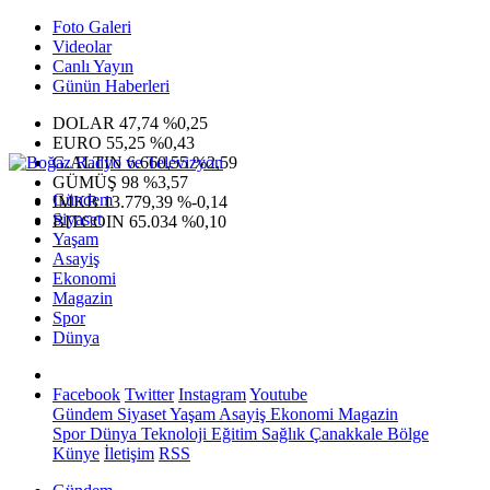
Foto Galeri
Videolar
Canlı Yayın
Günün Haberleri
DOLAR
47,74
%0,25
EURO
55,25
%0,43
G.ALTIN
6.660,55
%2,59
GÜMÜŞ
98
%3,57
Gündem
IMKB
13.779,39
%-0,14
Siyaset
BITCOIN
65.034
%0,10
Yaşam
Asayiş
Ekonomi
Magazin
Spor
Dünya
Facebook
Twitter
Instagram
Youtube
Gündem
Siyaset
Yaşam
Asayiş
Ekonomi
Magazin
Spor
Dünya
Teknoloji
Eğitim
Sağlık
Çanakkale Bölge
Künye
İletişim
RSS