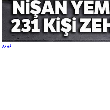
-
+
A
A