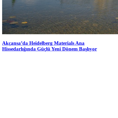
Akçansa’da Heidelberg Materials Ana
Hissedarlığında Güçlü Yeni Dönem Başlıyor