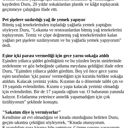
kaydeden Duru, 20 yıldır sokaklardan plastik ve kâğıt toplayarak
geçinmeye çalıştığını ifade etti.
Pet şişelere sızdırdığı yağ ile yemek yapıyor
Bitmiş yağ tenekelerinden topladığı yağlarla yemek yaptığını
söyleyen Duru, "Lokanta ve restoranlardan bitmiş yağ tenekelerini
topluyorum. Temiz ve çöpe değmemiş yağ tenekelerinden kalan
yağları pet şişelere sızdırıyorum ve bu yağlarla yemek yapıyorum"
dedi.
Eşine içki parası vermediği için gece yarısı sokağa atıldı
Eşinden yıllarca şiddet gördüğünü ve bu yüzden beyin sinirlerinde
zedelenme ve göz bebeğinde çatlama meydana geldiğini ifade eden
Duru, "Eşimden yıllarca şiddet gördüm. Beş yıl önce gece yarısı
eşim tarafından 'içki parası' vermediğim için kızımla birlikte sokağa
atıldım. Kalacak yerimiz yoktu. Kızımın da o dönemde talibi çıtı ve
19 yaşında evlendirdim. Kızımı o yaşta kalacak yerimiz olmadığı
için evlendirdim. Bir de 17 yaşında oğlum var. O babasının yanında
kalıyor. Evlatlarıma yeterince annelik yapamadığım için çok
üzülüyorum” şeklinde konuştu.
"Sakatım diye iş vermiyorlar"
Kendisine ait evi olmadığını ve kirada oturduğunu belirten Duru,
geçim sıkıntısı çektiğini söyleyerek, “Kirada oturuyorum.
Kazandığım para kirama bile yetmiyor. Görme sorunu yaşıyorum.