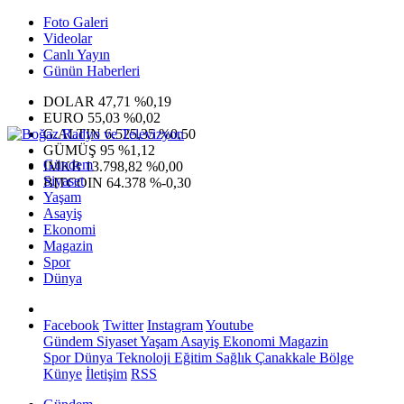
Foto Galeri
Videolar
Canlı Yayın
Günün Haberleri
DOLAR
47,71
%0,19
EURO
55,03
%0,02
G.ALTIN
6.525,35
%0,50
GÜMÜŞ
95
%1,12
Gündem
IMKB
13.798,82
%0,00
Siyaset
BITCOIN
64.378
%-0,30
Yaşam
Asayiş
Ekonomi
Magazin
Spor
Dünya
Facebook
Twitter
Instagram
Youtube
Gündem
Siyaset
Yaşam
Asayiş
Ekonomi
Magazin
Spor
Dünya
Teknoloji
Eğitim
Sağlık
Çanakkale Bölge
Künye
İletişim
RSS