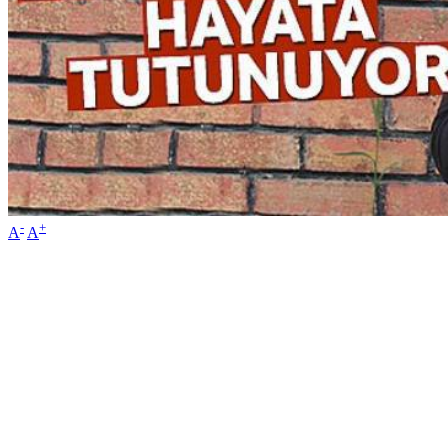
-
+
A
A