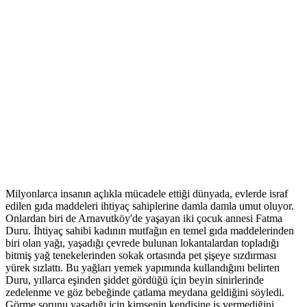
Milyonlarca insanın açlıkla mücadele ettiği dünyada, evlerde israf
edilen gıda maddeleri ihtiyaç sahiplerine damla damla umut oluyor.
Onlardan biri de Arnavutköy'de yaşayan iki çocuk annesi Fatma
Duru. İhtiyaç sahibi kadının mutfağın en temel gıda maddelerinden
biri olan yağı, yaşadığı çevrede bulunan lokantalardan topladığı
bitmiş yağ tenekelerinden sokak ortasında pet şişeye sızdırması
yürek sızlattı. Bu yağları yemek yapımında kullandığını belirten
Duru, yıllarca eşinden şiddet gördüğü için beyin sinirlerinde
zedelenme ve göz bebeğinde çatlama meydana geldiğini söyledi.
Görme sorunu yaşadığı için kimsenin kendisine iş vermediğini