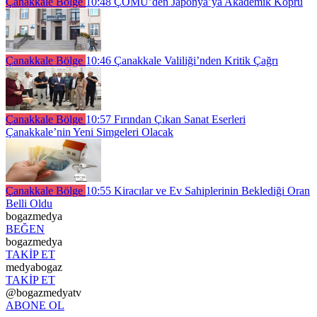
Çanakkale Bölge
10:48
ÇOMÜ’den Japonya’ya Akademik Köprü
Çanakkale Bölge
10:46
Çanakkale Valiliği’nden Kritik Çağrı
Çanakkale Bölge
10:57
Fırından Çıkan Sanat Eserleri
Çanakkale’nin Yeni Simgeleri Olacak
Çanakkale Bölge
10:55
Kiracılar ve Ev Sahiplerinin Beklediği Oran
Belli Oldu
bogazmedya
BEĞEN
bogazmedya
TAKİP ET
medyabogaz
TAKİP ET
@bogazmedyatv
ABONE OL