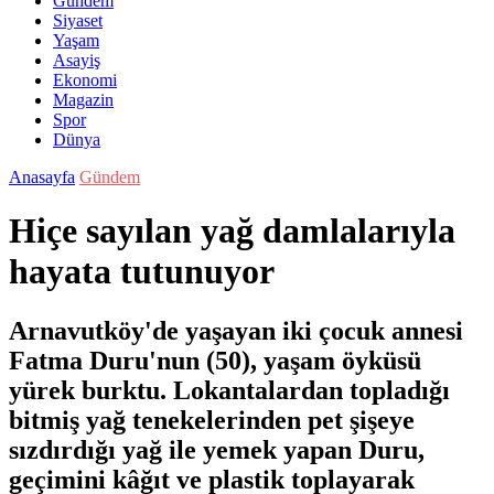
Gündem
Siyaset
Yaşam
Asayiş
Ekonomi
Magazin
Spor
Dünya
Anasayfa
Gündem
Hiçe sayılan yağ damlalarıyla
hayata tutunuyor
Arnavutköy'de yaşayan iki çocuk annesi
Fatma Duru'nun (50), yaşam öyküsü
yürek burktu. Lokantalardan topladığı
bitmiş yağ tenekelerinden pet şişeye
sızdırdığı yağ ile yemek yapan Duru,
geçimini kâğıt ve plastik toplayarak