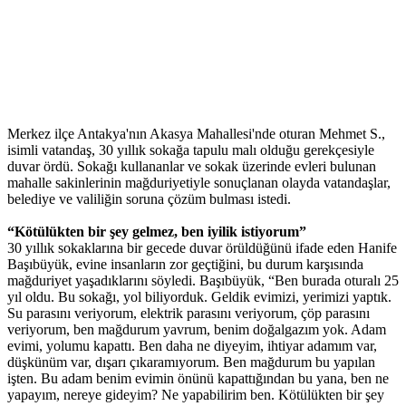
Merkez ilçe Antakya'nın Akasya Mahallesi'nde oturan Mehmet S.,
isimli vatandaş, 30 yıllık sokağa tapulu malı olduğu gerekçesiyle
duvar ördü. Sokağı kullananlar ve sokak üzerinde evleri bulunan
mahalle sakinlerinin mağduriyetiyle sonuçlanan olayda vatandaşlar,
belediye ve valiliğin soruna çözüm bulması istedi.
“Kötülükten bir şey gelmez, ben iyilik istiyorum”
30 yıllık sokaklarına bir gecede duvar örüldüğünü ifade eden Hanife
Başıbüyük, evine insanların zor geçtiğini, bu durum karşısında
mağduriyet yaşadıklarını söyledi. Başıbüyük, “Ben burada oturalı 25
yıl oldu. Bu sokağı, yol biliyorduk. Geldik evimizi, yerimizi yaptık.
Su parasını veriyorum, elektrik parasını veriyorum, çöp parasını
veriyorum, ben mağdurum yavrum, benim doğalgazım yok. Adam
evimi, yolumu kapattı. Ben daha ne diyeyim, ihtiyar adamım var,
düşkünüm var, dışarı çıkaramıyorum. Ben mağdurum bu yapılan
işten. Bu adam benim evimin önünü kapattığından bu yana, ben ne
yapayım, nereye gideyim? Ne yapabilirim ben. Kötülükten bir şey