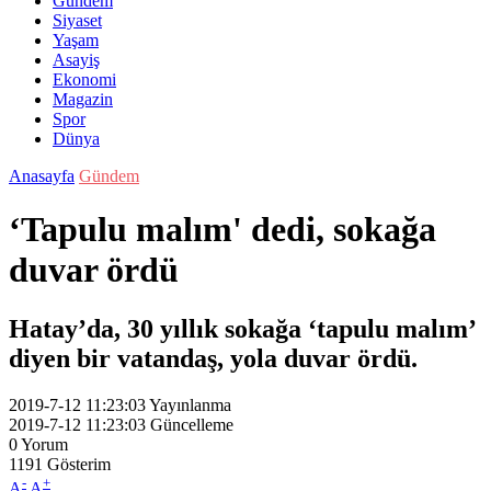
Gündem
Siyaset
Yaşam
Asayiş
Ekonomi
Magazin
Spor
Dünya
Anasayfa
Gündem
‘Tapulu malım' dedi, sokağa
duvar ördü
Hatay’da, 30 yıllık sokağa ‘tapulu malım’
diyen bir vatandaş, yola duvar ördü.
2019-7-12 11:23:03
Yayınlanma
2019-7-12 11:23:03
Güncelleme
0
Yorum
1191
Gösterim
-
+
A
A