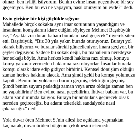
olmaz, ben iyiliği istiyorum. Benim evime insan geçemiyor, bir şey
geçemiyor. Ben bu evi ne yapayım, nasıl oturayım bu evde?” dedi.
Evin girişine bir kişi güçlükle sığıyor
Mahallede birçok sokakta aynı imar sorununun yaşandığını ve
insanların komşularını idare ettiğini söyleyen Mehmet Başıbüyük
ise, “Ayakta zor duran babam buradan nasıl geçecek” diyerek sitem
etti. Başıbüyük, “Biz 30 yıla yakın burada oturuyoruz. Burayı yol
olarak biliyoruz ve buralar sürekli güncelleniyor, imara geçiyor, bir
şeyler değişiyor. Sadece bu sokak değil, bu mahallenin neredeyse
her sokağı böyle. Ama herkes kendi hakkına razı olmuş, konuya
komşuya zarar vermeden haklarına razı oluyorlar. İnsanlar burada
komşu olarak idare edip gidiyor birbirini. Kentsel dönüşüm olduğu
zaman herkes hakkını alacak. Ama şimdi geldi bu komşu yolumuzu
kapattı. Benim bu yoldan su borum geçmiş, elektriğim geçmiş.
Şimdi benim suyum patladığı zaman veya arıza olduğu zaman ben
ne yapabilirim? Ben evime nasıl geçebilirim. İhtiyar babam var, bu
adam zor durumda kalıyor. Buraya bir ambulans geçirecek olsak
nereden geçireceğiz, bu adamı tekerlekli sandalyede nasıl
çıkaracağız” dedi.
Yola duvar ören Mehmet S.'nin ailesi ise açıklama yapmaktan
kaçınarak, duvar örülen bölgenin çekilmesini istemedi.