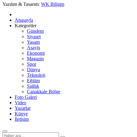
Yazılım & Tasarım:
WK Bilişim
Anasayfa
Kategoriler
Gündem
Siyaset
Yaşam
Asayiş
Ekonomi
Magazin
Spor
Dünya
Teknoloji
Eğitim
Sağlık
Çanakkale Bölge
Foto Galeri
Video
Yazarlar
Künye
İletişim