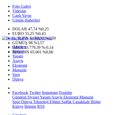
Foto Galeri
Videolar
Canlı Yayın
Günün Haberleri
DOLAR
47,74
%0,25
EURO
55,25
%0,43
G.ALTIN
6.660,55
%2,59
GÜMÜŞ
98
%3,57
Gündem
IMKB
13.779,39
%-0,14
Siyaset
BITCOIN
65.001
%0,06
Yaşam
Asayiş
Ekonomi
Magazin
Spor
Dünya
Facebook
Twitter
Instagram
Youtube
Gündem
Siyaset
Yaşam
Asayiş
Ekonomi
Magazin
Spor
Dünya
Teknoloji
Eğitim
Sağlık
Çanakkale Bölge
Künye
İletişim
RSS