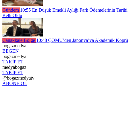
Gündem
10:55
En Düşük Emekli Aylığı Fark Ödemelerinin Tarihi
Belli Oldu
Çanakkale Bölge
10:48
ÇOMÜ’den Japonya’ya Akademik Köprü
bogazmedya
BEĞEN
bogazmedya
TAKİP ET
medyabogaz
TAKİP ET
@bogazmedyatv
ABONE OL