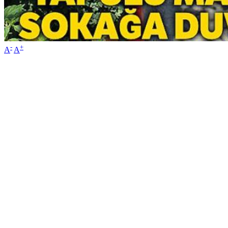
-
+
A
A