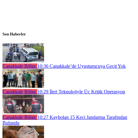
Son Haberler
Çanakkale Bölge
10:36
Çanakkale’de Uyuşturucuya Geçit Yok
Çanakkale Bölge
10:29
İleri Teknolojiyle Üç Kritik Operasyon
Çanakkale Bölge
10:27
Kaybolan 15 Keçi Jandarma Tarafından
Bulundu