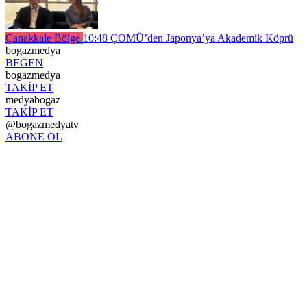
Çanakkale Bölge
10:48
ÇOMÜ’den Japonya’ya Akademik Köprü
bogazmedya
BEĞEN
bogazmedya
TAKİP ET
medyabogaz
TAKİP ET
@bogazmedyatv
ABONE OL