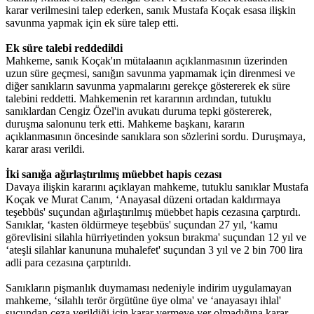
karar verilmesini talep ederken, sanık Mustafa Koçak esasa ilişkin
savunma yapmak için ek süre talep etti.
Ek süre talebi reddedildi
Mahkeme, sanık Koçak'ın mütalaanın açıklanmasının üzerinden
uzun süre geçmesi, sanığın savunma yapmamak için direnmesi ve
diğer sanıkların savunma yapmalarını gerekçe göstererek ek süre
talebini reddetti. Mahkemenin ret kararının ardından, tutuklu
sanıklardan Cengiz Özel'in avukatı duruma tepki göstererek,
duruşma salonunu terk etti. Mahkeme başkanı, kararın
açıklanmasının öncesinde sanıklara son sözlerini sordu. Duruşmaya,
karar arası verildi.
İki sanığa ağırlaştırılmış müebbet hapis cezası
Davaya ilişkin kararını açıklayan mahkeme, tutuklu sanıklar Mustafa
Koçak ve Murat Canım, ‘Anayasal düzeni ortadan kaldırmaya
teşebbüs' suçundan ağırlaştırılmış müebbet hapis cezasına çarptırdı.
Sanıklar, ‘kasten öldürmeye teşebbüs' suçundan 27 yıl, ‘kamu
görevlisini silahla hürriyetinden yoksun bırakma' suçundan 12 yıl ve
‘ateşli silahlar kanununa muhalefet' suçundan 3 yıl ve 2 bin 700 lira
adli para cezasına çarptırıldı.
Sanıkların pişmanlık duymaması nedeniyle indirim uygulamayan
mahkeme, ‘silahlı terör örgütüne üye olma' ve ‘anayasayı ihlal'
suçundan ceza verildiği için karar vermeye yer olmadığına karar