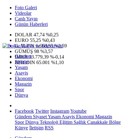
Foto Galeri
Videolar
Canlı Yayın
Günün Haberleri
DOLAR
47,74
%0,25
EURO
55,25
%0,43
G.ALTIN
6.660,55
%2,59
GÜMÜŞ
98
%3,57
Gündem
IMKB
13.779,39
%-0,14
Siyaset
BITCOIN
65.001
%1,10
Yaşam
Asayiş
Ekonomi
Magazin
Spor
Dünya
Facebook
Twitter
Instagram
Youtube
Gündem
Siyaset
Yaşam
Asayiş
Ekonomi
Magazin
Spor
Dünya
Teknoloji
Eğitim
Sağlık
Çanakkale Bölge
Künye
İletişim
RSS