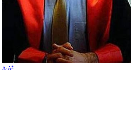
-
+
A
A