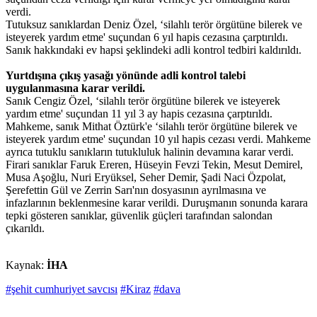
verdi.
Tutuksuz sanıklardan Deniz Özel, ‘silahlı terör örgütüne bilerek ve
isteyerek yardım etme' suçundan 6 yıl hapis cezasına çarptırıldı.
Sanık hakkındaki ev hapsi şeklindeki adli kontrol tedbiri kaldırıldı.
Yurtdışına çıkış yasağı yönünde adli kontrol talebi
uygulanmasına karar verildi.
Sanık Cengiz Özel, ‘silahlı terör örgütüne bilerek ve isteyerek
yardım etme' suçundan 11 yıl 3 ay hapis cezasına çarptırıldı.
Mahkeme, sanık Mithat Öztürk'e ‘silahlı terör örgütüne bilerek ve
isteyerek yardım etme' suçundan 10 yıl hapis cezası verdi. Mahkeme
ayrıca tutuklu sanıkların tutukluluk halinin devamına karar verdi.
Firari sanıklar Faruk Ereren, Hüseyin Fevzi Tekin, Mesut Demirel,
Musa Aşoğlu, Nuri Eryüksel, Seher Demir, Şadi Naci Özpolat,
Şerefettin Gül ve Zerrin Sarı'nın dosyasının ayrılmasına ve
infazlarının beklenmesine karar verildi. Duruşmanın sonunda karara
tepki gösteren sanıklar, güvenlik güçleri tarafından salondan
çıkarıldı.
Kaynak:
İHA
#şehit cumhuriyet savcısı
#Kiraz
#dava