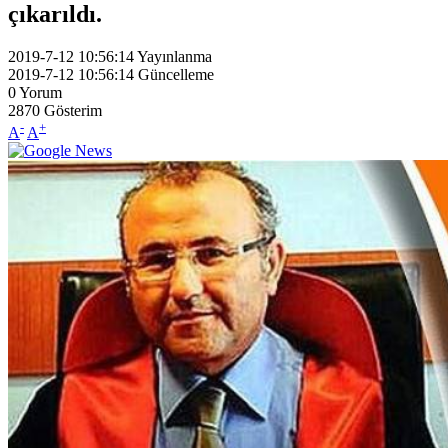
çıkarıldı.
2019-7-12 10:56:14
Yayınlanma
2019-7-12 10:56:14
Güncelleme
0
Yorum
2870
Gösterim
-
+
A
A