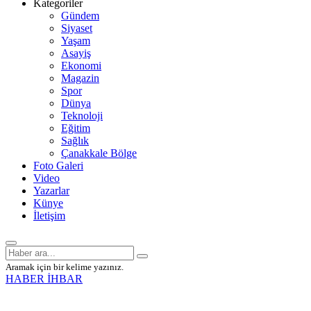
Kategoriler
Gündem
Siyaset
Yaşam
Asayiş
Ekonomi
Magazin
Spor
Dünya
Teknoloji
Eğitim
Sağlık
Çanakkale Bölge
Foto Galeri
Video
Yazarlar
Künye
İletişim
Aramak için bir kelime yazınız.
HABER İHBAR