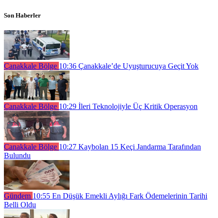
Son Haberler
Çanakkale Bölge
10:36
Çanakkale’de Uyuşturucuya Geçit Yok
Çanakkale Bölge
10:29
İleri Teknolojiyle Üç Kritik Operasyon
Çanakkale Bölge
10:27
Kaybolan 15 Keçi Jandarma Tarafından
Bulundu
Gündem
10:55
En Düşük Emekli Aylığı Fark Ödemelerinin Tarihi
Belli Oldu