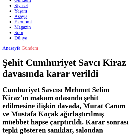
Gündem
Siyaset
Yaşam
Asayiş
Ekonomi
Magazin
Spor
Dünya
Anasayfa
Gündem
Şehit Cumhuriyet Savcı Kiraz
davasında karar verildi
Cumhuriyet Savcısı Mehmet Selim
Kiraz'ın makam odasında şehit
edilmesine ilişkin davada, Murat Canım
ve Mustafa Koçak ağırlaştırılmış
müebbet hapse çarptırıldı. Karar sonrası
tepki gösteren sanıklar, salondan