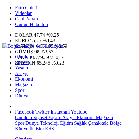
Foto Galeri
Videolar
Canlı Yayın
Günün Haberleri
DOLAR
47,74
%0,25
EURO
55,25
%0,43
G.ALTIN
6.660,55
%2,59
GÜMÜŞ
98
%3,57
Gündem
IMKB
13.779,39
%-0,14
Siyaset
BITCOIN
65.245
%0,23
Yaşam
Asayiş
Ekonomi
Magazin
Spor
Dünya
Facebook
Twitter
Instagram
Youtube
Gündem
Siyaset
Yaşam
Asayiş
Ekonomi
Magazin
Spor
Dünya
Teknoloji
Eğitim
Sağlık
Çanakkale Bölge
Künye
İletişim
RSS