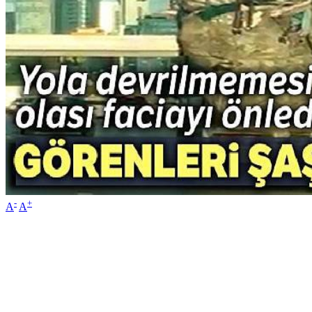
-
+
A
A