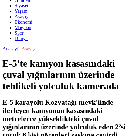
Gündem
Siyaset
Yaşam
Asayiş
Ekonomi
Magazin
Spor
Dünya
Anasayfa
Asayiş
E-5'te kamyon kasasındaki
çuval yığınlarının üzerinde
tehlikeli yolculuk kamerada
E-5 karayolu Kozyatağı mevk'iinde
ilerleyen kamyonun kasasındaki
metrelerce yükseklikteki çuval
yığınlarının üzerinde yolculuk eden 2’si
çocuk 6 kişi görenleri şaşkına çevirdi.