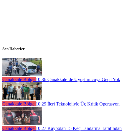
Son Haberler
Çanakkale Bölge
10:36
Çanakkale’de Uyuşturucuya Geçit Yok
Çanakkale Bölge
10:29
İleri Teknolojiyle Üç Kritik Operasyon
Çanakkale Bölge
10:27
Kaybolan 15 Keçi Jandarma Tarafından