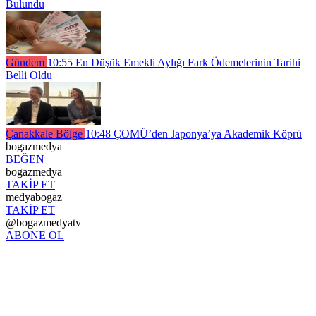
Bulundu
Gündem
10:55
En Düşük Emekli Aylığı Fark Ödemelerinin Tarihi
Belli Oldu
Çanakkale Bölge
10:48
ÇOMÜ’den Japonya’ya Akademik Köprü
bogazmedya
BEĞEN
bogazmedya
TAKİP ET
medyabogaz
TAKİP ET
@bogazmedyatv
ABONE OL